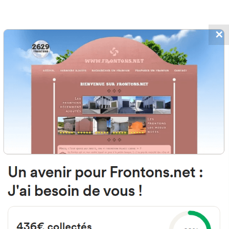
✕
has, Francia
Vierge de Lées
#94