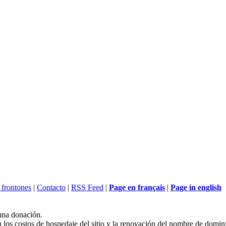
 frontones
|
Contacto
|
RSS Feed
|
Page en français
|
Page in english
una donación.
n los costos de hospedaje del sitio y la renovación del nombre de dominio