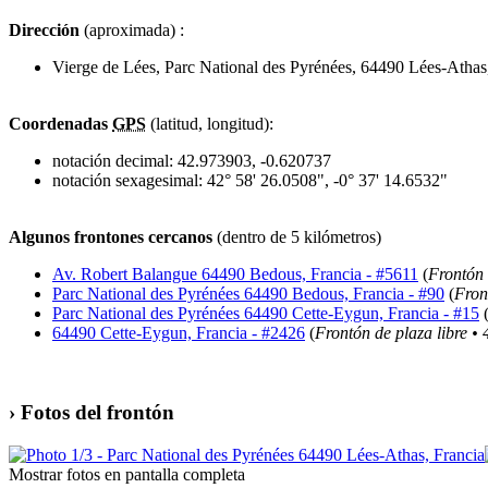
Dirección
(aproximada) :
Vierge de Lées, Parc National des Pyrénées, 64490 Lées-Athas
Coordenadas
GPS
(latitud, longitud):
notación decimal
:
42.973903, -0.620737
notación sexagesimal
:
42° 58' 26.0508", -0° 37' 14.6532"
Algunos frontones cercanos
(dentro de 5 kilómetros)
Av. Robert Balangue 64490 Bedous, Francia - #5611
(
Frontón 
Parc National des Pyrénées 64490 Bedous, Francia - #90
(
Fron
Parc National des Pyrénées 64490 Cette-Eygun, Francia - #15
64490 Cette-Eygun, Francia - #2426
(
Frontón de plaza libre • 
› Fotos del frontón
Mostrar fotos en pantalla completa