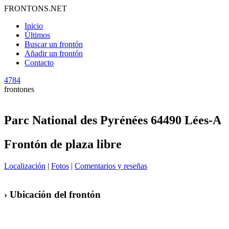
FRONTONS.NET
Inicio
Últimos
Buscar un frontón
Añadir un frontón
Contacto
4784
frontones
Parc National des Pyrénées 64490 Lées-At
Frontón de plaza libre
Localización
|
Fotos
|
Comentarios y reseñas
› Ubicación del frontón