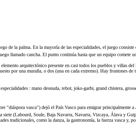
uego de la palma. En la mayoría de las especialidades, el juego consiste 
 juego llamado cancha. El punto continúa hasta que un equipo comete una 
elemento arquitectónico presente en casi todos los pueblos y villas del
puesto por una muralla, o dos (una en cada extremo). Hay frontones de 
s especialidades : mano desnuda, rebot, joko-garbi, grand chistera, gros
 "diáspora vasca") dejó el País Vasco para emigrar principalmente a 
nta siete (Labourd, Soule, Baja Navarra, Navarra, Vizcaya, Álava y Gui
des tradicionales, como la danza, la gastronomía, la fuerza vasca y, por