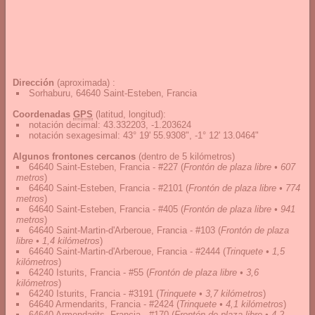
Dirección
(aproximada) :
Sorhaburu, 64640 Saint-Esteben, Francia
Coordenadas
GPS
(latitud, longitud):
notación decimal
:
43.332203, -1.203624
notación sexagesimal
:
43° 19' 55.9308", -1° 12' 13.0464"
Algunos frontones cercanos
(dentro de 5 kilómetros)
64640 Saint-Esteben, Francia - #227
(
Frontón de plaza libre • 607
metros
)
64640 Saint-Esteben, Francia - #2101
(
Frontón de plaza libre • 774
metros
)
64640 Saint-Esteben, Francia - #405
(
Frontón de plaza libre • 941
metros
)
64640 Saint-Martin-d'Arberoue, Francia - #103
(
Frontón de plaza
libre • 1,4 kilómetros
)
64640 Saint-Martin-d'Arberoue, Francia - #2444
(
Trinquete • 1,5
kilómetros
)
64240 Isturits, Francia - #55
(
Frontón de plaza libre • 3,6
kilómetros
)
64240 Isturits, Francia - #3191
(
Trinquete • 3,7 kilómetros
)
64640 Armendarits, Francia - #2424
(
Trinquete • 4,1 kilómetros
)
64640 Armendarits, Francia - #170
(
Frontón de plaza libre • 4,2