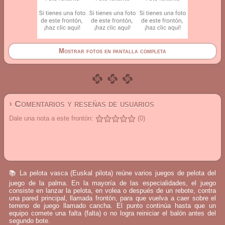
Mostrar fotos en pantalla completa
› Comentarios y reseñas de usuarios
Dale una nota a este frontón:
(0)
📚 La pelota vasca (Euskal pilota) reúne varios juegos de pelota del
juego de la palma. En la mayoría de las especialidades, el juego
consiste en lanzar la pelota, en volea o después de un rebote, contra
una pared principal, llamada frontón, para que vuelva a caer sobre el
terreno de juego llamado cancha. El punto continúa hasta que un
equipo comete una falta (falta) o no logra reiniciar el balón antes del
segundo bote.