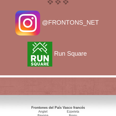
@FRONTONS_NET
Run Square
Frontones del País Vasco francés
Anglet
Ezpeleta
Bayona
Itsasu