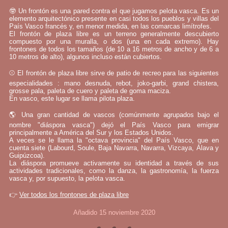
🤓 Un frontón es una pared contra el que jugamos pelota vasca. Es un
elemento arquitectónico presente en casi todos los pueblos y villas del
País Vasco francés y, en menor medida, en las comarcas limítrofes.
El frontón de plaza libre es un terreno generalmente descubierto
compuesto por una muralla, o dos (una en cada extremo). Hay
frontones de todos los tamaños (de 10 a 16 metros de ancho y de 6 a
10 metros de alto), algunos incluso están cubiertos.
⚾ El frontón de plaza libre sirve de patio de recreo para las siguientes
especialidades : mano desnuda, rebot, joko-garbi, grand chistera,
grosse pala, paleta de cuero y paleta de goma maciza.
En vasco, este lugar se llama pilota plaza.
🌎 Una gran cantidad de vascos (comúnmente agrupados bajo el
nombre "diáspora vasca") dejó el País Vasco para emigrar
principalmente a América del Sur y los Estados Unidos.
A veces se le llama la "octava provincia" del País Vasco, que en
cuenta siete (Labourd, Soule, Baja Navarra, Navarra, Vizcaya, Álava y
Guipúzcoa).
La diáspora promueve activamente su identidad a través de sus
actividades tradicionales, como la danza, la gastronomía, la fuerza
vasca y, por supuesto, la pelota vasca.
👉
Ver todos los frontones de plaza libre
Añadido 15 noviembre 2020