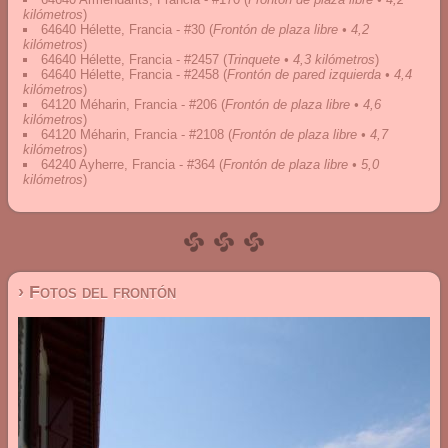
kilómetros
)
64640 Hélette, Francia - #30
(
Frontón de plaza libre • 4,2
kilómetros
)
64640 Hélette, Francia - #2457
(
Trinquete • 4,3 kilómetros
)
64640 Hélette, Francia - #2458
(
Frontón de pared izquierda • 4,4
kilómetros
)
64120 Méharin, Francia - #206
(
Frontón de plaza libre • 4,6
kilómetros
)
64120 Méharin, Francia - #2108
(
Frontón de plaza libre • 4,7
kilómetros
)
64240 Ayherre, Francia - #364
(
Frontón de plaza libre • 5,0
kilómetros
)
› Fotos del frontón