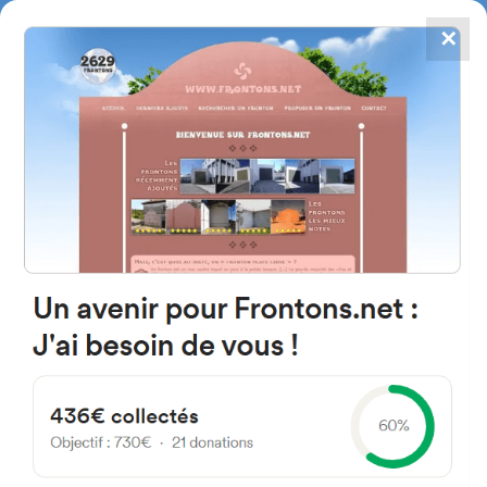
✕
4784
frontones
FRONTONS.NET
BUSCAR UN FRONTÓN
AÑADIR UN FRONTÓN
Sorhaburu 64640 Saint-
Esteben, Francia
#3384
Frontón de plaza libre
Localización
Fotos
Comentarios y reseñas
|
|