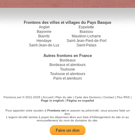
Frontons des villes et villages du Pays Basque
Anglet
Espelette
Bayonne
Itxassou
Biarritz
Mauléon-Licharre
Hendaye
Saint-Jean-Pied-de-Port
Saint-Jean-de-Luz
Saint-Palais
Autres frontons en France
Bordeaux
Bordeaux et alentours
Toulouse
Toulouse et alentours
Paris et alentours
Frontons.net © 2011-2026 |
Accueil
|
Plan du site
|
Carte des frontons
|
Contact
|
Flux RSS
|
Page in english
|
Página en español
Pour apporter votre soutien à
Frontons.net
et assurer sa pérennité, vous pouvez faire un
don.
L'argent récolté servira à payer les dépenses liées aux frais d'hébergement du site et au
renouvellement du nom de domaine du site.
Faire un don