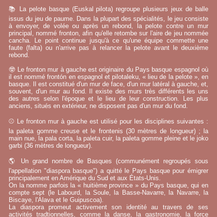
📚 La pelote basque (Euskal pilota) regroupe plusieurs jeux de balle
issus du jeu de paume. Dans la plupart des spécialités, le jeu consiste
à envoyer, de volée ou après un rebond, la pelote contre un mur
principal, nommé fronton, afin qu'elle retombe sur l'aire de jeu nommée
cancha. Le point continue jusqu'à ce qu'une équipe commette une
faute (falta) ou n'arrive pas à relancer la pelote avant le deuxième
rebond.
🤓 Le fronton mur à gauche est originaire du Pays basque espagnol où
il est nommé frontón en espagnol et pilotaleku, « lieu de la pelote », en
basque. Il est constitué d'un mur de face, d'un mur latéral à gauche, et,
souvent, d'un mur au fond. Il existe des murs très différents les uns
des autres selon l'époque et le lieu de leur construction. Les plus
anciens, situés en extérieur, ne disposent pas d'un mur du fond.
⚾ Le fronton mur à gauche est utilisé pour les disciplines suivantes :
la paleta gomme creuse et le frontenis (30 mètres de longueur) ; la
main nue, la pala corta, la paleta cuir, la paleta gomme pleine et le joko
garbi (36 mètres de longueur).
🌎 Un grand nombre de Basques (communément regroupés sous
l'appellation "diaspora basque") a quitté le Pays basque pour émigrer
principalement en Amérique du Sud et aux États-Unis.
On la nomme parfois la « huitième province » du Pays basque, qui en
compte sept (le Labourd, la Soule, la Basse-Navarre, la Navarre, la
Biscaye, l'Alava et le Guipuscoa).
La diaspora promeut activement son identité au travers de ses
activités tradtionnelles, comme la danse, la gastronomie, la force