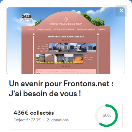
✕
4867
frontons
FRONTONS.NET
RECHERCHER UN FRONTON
PROPOSER UN FRONTON
01008 Vitoria-Gasteiz, Araba
Espagne
Pedro de Asua Kalea 2A
#3117