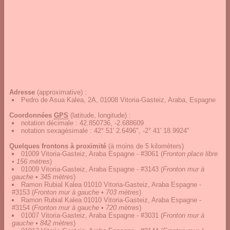
Adresse
(approximative) :
Pedro de Asua Kalea, 2A, 01008 Vitoria-Gasteiz, Araba, Espagne
Coordonnées
GPS
(latitude, longitude) :
notation décimale
:
42.850736, -2.688609
notation sexagésimale
:
42° 51' 2.6496", -2° 41' 18.9924"
Quelques frontons à proximité
(à moins de 5 kilomèters)
01009 Vitoria-Gasteiz, Araba Espagne - #3061
(
Fronton place libre
• 156 mètres
)
01009 Vitoria-Gasteiz, Araba Espagne - #3143
(
Fronton mur à
gauche • 345 mètres
)
Ramon Rubial Kalea 01010 Vitoria-Gasteiz, Araba Espagne -
#3153
(
Fronton mur à gauche • 703 mètres
)
Ramon Rubial Kalea 01010 Vitoria-Gasteiz, Araba Espagne -
#3154
(
Fronton mur à gauche • 720 mètres
)
01007 Vitoria-Gasteiz, Araba Espagne - #3031
(
Fronton mur à
gauche • 842 mètres
)