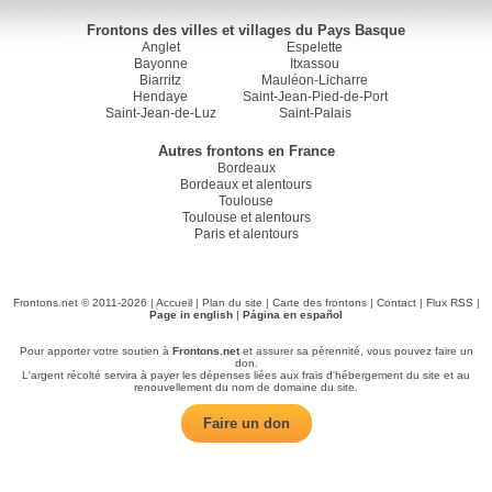
Frontons des villes et villages du Pays Basque
Anglet
Espelette
Bayonne
Itxassou
Biarritz
Mauléon-Licharre
Hendaye
Saint-Jean-Pied-de-Port
Saint-Jean-de-Luz
Saint-Palais
Autres frontons en France
Bordeaux
Bordeaux et alentours
Toulouse
Toulouse et alentours
Paris et alentours
Frontons.net © 2011-2026 |
Accueil
|
Plan du site
|
Carte des frontons
|
Contact
|
Flux RSS
|
Page in english
|
Página en español
Pour apporter votre soutien à
Frontons.net
et assurer sa pérennité, vous pouvez faire un
don.
L'argent récolté servira à payer les dépenses liées aux frais d'hébergement du site et au
renouvellement du nom de domaine du site.
Faire un don