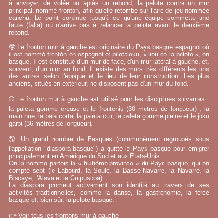
à envoyer, de volée ou après un rebond, la pelote contre un mur
principal, nommé fronton, afin qu'elle retombe sur l'aire de jeu nommée
cancha. Le point continue jusqu'à ce qu'une équipe commette une
faute (falta) ou n'arrive pas à relancer la pelote avant le deuxième
rebond.
🤓 Le fronton mur à gauche est originaire du Pays basque espagnol où
il est nommé frontón en espagnol et pilotaleku, « lieu de la pelote », en
basque. Il est constitué d'un mur de face, d'un mur latéral à gauche, et,
souvent, d'un mur au fond. Il existe des murs très différents les uns
des autres selon l'époque et le lieu de leur construction. Les plus
anciens, situés en extérieur, ne disposent pas d'un mur du fond.
⚾ Le fronton mur à gauche est utilisé pour les disciplines suivantes :
la paleta gomme creuse et le frontenis (30 mètres de longueur) ; la
main nue, la pala corta, la paleta cuir, la paleta gomme pleine et le joko
garbi (36 mètres de longueur).
🌎 Un grand nombre de Basques (communément regroupés sous
l'appellation "diaspora basque") a quitté le Pays basque pour émigrer
principalement en Amérique du Sud et aux États-Unis.
On la nomme parfois la « huitième province » du Pays basque, qui en
compte sept (le Labourd, la Soule, la Basse-Navarre, la Navarre, la
Biscaye, l'Alava et le Guipuscoa).
La diaspora promeut activement son identité au travers de ses
activités tradtionnelles, comme la danse, la gastronomie, la force
basque et, bien sûr, la pelote basque.
👉
Voir tous les frontons mur à gauche