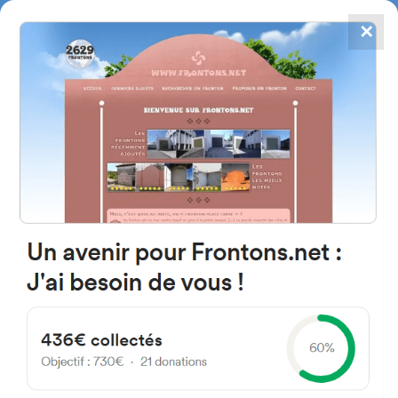
✕
4867
frontons
FRONTONS.NET
RECHERCHER UN FRONTON
PROPOSER UN FRONTON
02637 Fuensanta, Albacete
Espagne
Calle Cavero 69
#4191