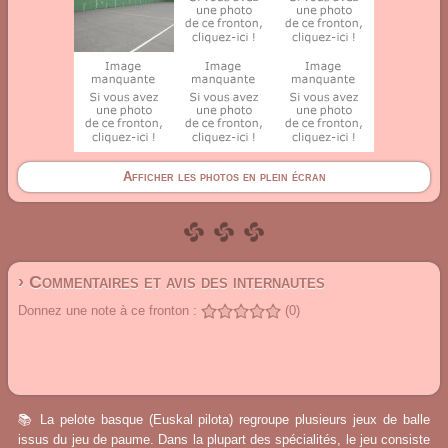
Afficher les photos en plein écran
› Commentaires et avis des internautes
Donnez une note à ce fronton :
(0)
📚 La pelote basque (Euskal pilota) regroupe plusieurs jeux de balle
issus du jeu de paume. Dans la plupart des spécialités, le jeu consiste