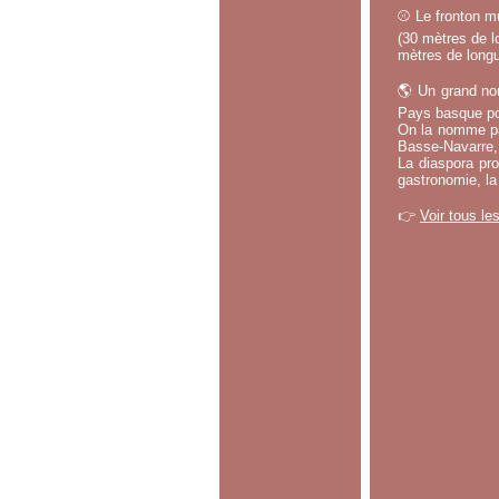
⚾ Le fronton mu
(30 mètres de lo
mètres de longu
🌎 Un grand no
Pays basque po
On la nomme par
Basse-Navarre, 
La diaspora pro
gastronomie, la
👉
Voir tous le