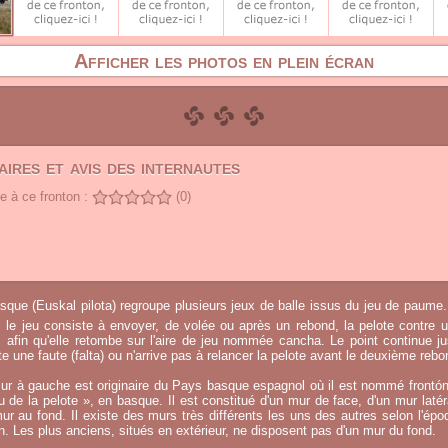
Afficher les photos en plein écran
ires et avis des internautes
 à ce fronton :
(0)
sque (Euskal pilota) regroupe plusieurs jeux de balle issus du jeu de paume.
, le jeu consiste à envoyer, de volée ou après un rebond, la pelote contre u
afin qu'elle retombe sur l'aire de jeu nommée cancha. Le point continue j
 une faute (falta) ou n'arrive pas à relancer la pelote avant le deuxième rebo
ur à gauche est originaire du Pays basque espagnol où il est nommé frontó
eu de la pelote », en basque. Il est constitué d'un mur de face, d'un mur laté
ur au fond. Il existe des murs très différents les uns des autres selon l'époq
on. Les plus anciens, situés en extérieur, ne disposent pas d'un mur du fond.