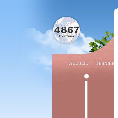
4867
frontons
ACCUEIL
DERNIERS