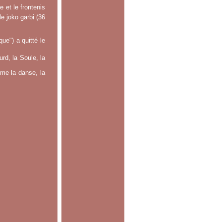
 et le frontenis
le joko garbi (36
e") a quitté le
rd, la Soule, la
mme la danse, la