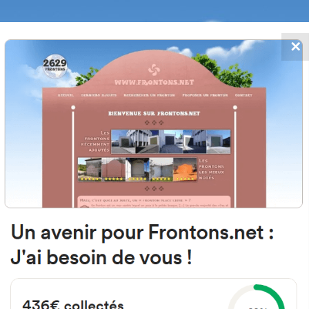
✕
FRONTONS.NET
 AJOUTS
RECHERCHER UN FRONTON
PROPOSER U
05151 Martínez, Ávila Espagne
Calle Carretera
#3663
Fronton mur à gauche