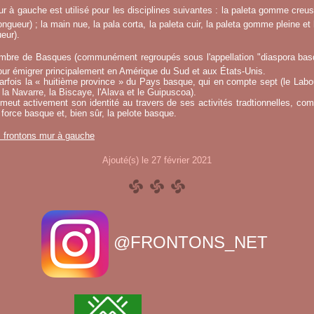
r à gauche est utilisé pour les disciplines suivantes : la paleta gomme creuse
ngueur) ; la main nue, la pala corta, la paleta cuir, la paleta gomme pleine et 
eur).
mbre de Basques (communément regroupés sous l'appellation "diaspora basqu
ur émigrer principalement en Amérique du Sud et aux États-Unis.
fois la « huitième province » du Pays basque, qui en compte sept (le Labou
la Navarre, la Biscaye, l'Alava et le Guipuscoa).
meut activement son identité au travers de ses activités tradtionnelles, co
 force basque et, bien sûr, la pelote basque.
s frontons mur à gauche
Ajouté(s) le 27 février 2021
@FRONTONS_NET