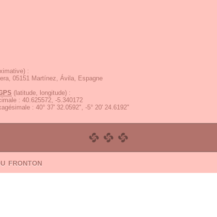
ximative) :
tera, 05151 Martínez, Ávila, Espagne
GPS
(latitude, longitude) :
écimale
:
40.625572, -5.340172
exagésimale
:
40° 37' 32.0592", -5° 20' 24.6192"
du fronton