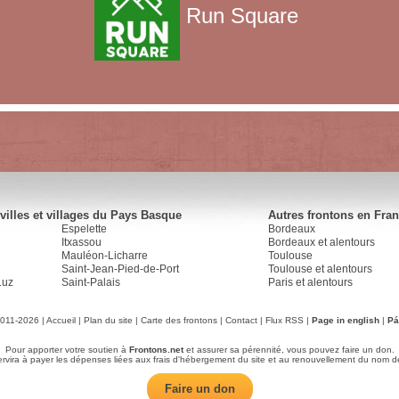
Run Square
villes et villages du Pays Basque
Autres frontons en Fra
Espelette
Bordeaux
Itxassou
Bordeaux et alentours
Mauléon-Licharre
Toulouse
Saint-Jean-Pied-de-Port
Toulouse et alentours
Luz
Saint-Palais
Paris et alentours
2011-2026 |
Accueil
|
Plan du site
|
Carte des frontons
|
Contact
|
Flux RSS
|
Page in english
|
Pá
Pour apporter votre soutien à
Frontons.net
et assurer sa pérennité, vous pouvez faire un don.
servira à payer les dépenses liées aux frais d'hébergement du site et au renouvellement du nom d
Faire un don