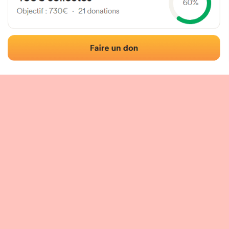
Localisation
Photos
Commentaires et avis
|
|
tion du fronton