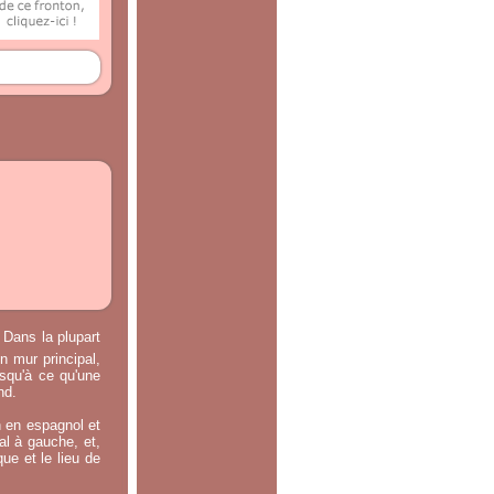
 Dans la plupart
n mur principal,
usqu'à ce qu'une
nd.
n en espagnol et
ral à gauche, et,
ue et le lieu de