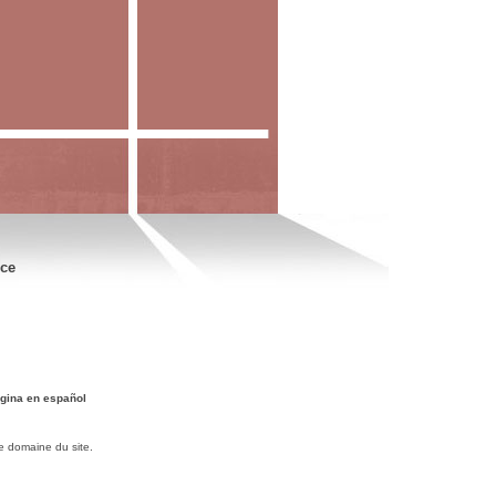
nce
gina en español
e domaine du site.