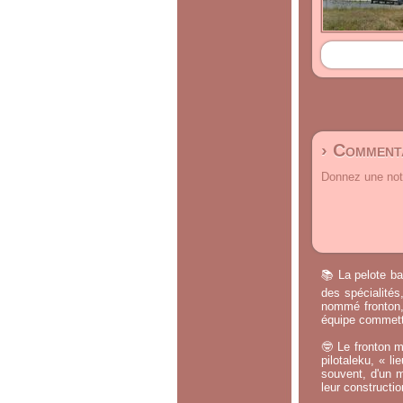
› Commenta
Donnez une note
📚 La pelote ba
des spécialités
nommé fronton, 
équipe commette
🤓 Le fronton m
pilotaleku, « li
souvent, d'un m
leur constructi