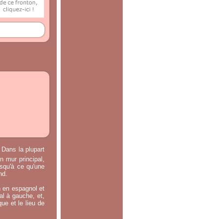
 Dans la plupart
n mur principal,
usqu'à ce qu'une
nd.
n en espagnol et
ral à gauche, et,
ue et le lieu de