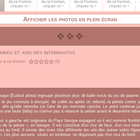
Afficher les photos en plein écran
ires et avis des internautes
 à ce fronton :
(0)
sque (Euskal pilota) regroupe plusieurs jeux de balle issus du jeu de paume.
, le jeu consiste à envoyer, de volée ou après un rebond, la pelote contre u
afin qu'elle retombe sur l'aire de jeu nommée cancha. Le point continue j
 une faute (falta) ou n'arrive pas à relancer la pelote avant le deuxième rebo
ur à gauche est originaire du Pays basque espagnol où il est nommé frontó
eu de la pelote », en basque. Il est constitué d'un mur de face, d'un mur laté
ur au fond. Il existe des murs très différents les uns des autres selon l'époq
on. Les plus anciens, situés en extérieur, ne disposent pas d'un mur du fond.