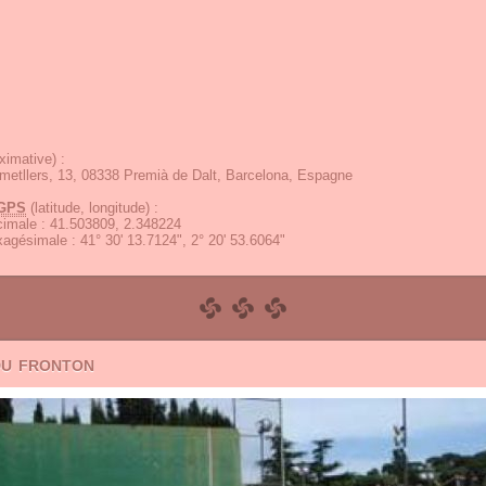
ximative) :
etllers, 13, 08338 Premià de Dalt, Barcelona, Espagne
GPS
(latitude, longitude) :
écimale
:
41.503809, 2.348224
exagésimale
:
41° 30' 13.7124", 2° 20' 53.6064"
du fronton