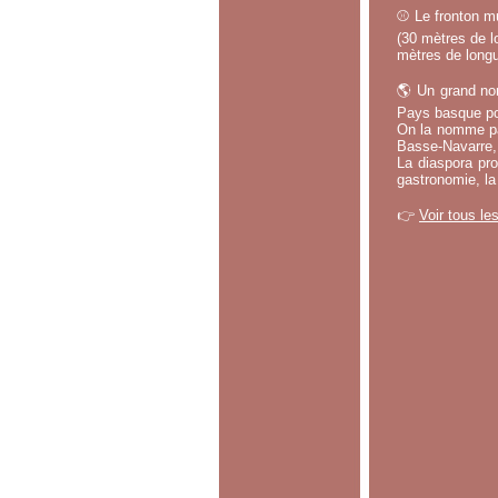
⚾ Le fronton mu
(30 mètres de lo
mètres de longu
🌎 Un grand no
Pays basque po
On la nomme par
Basse-Navarre, 
La diaspora pro
gastronomie, la
👉
Voir tous le