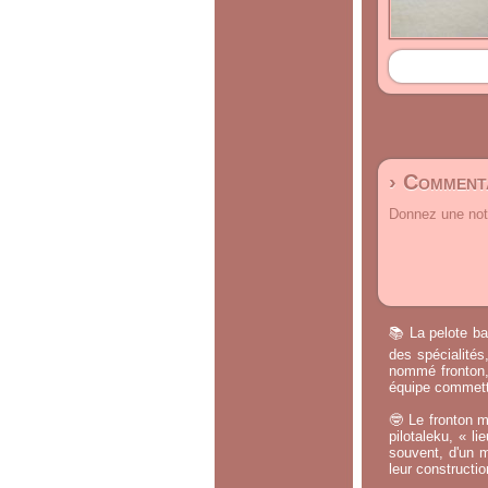
› Commenta
Donnez une note
📚 La pelote ba
des spécialités
nommé fronton, 
équipe commette
🤓 Le fronton m
pilotaleku, « li
souvent, d'un m
leur constructi