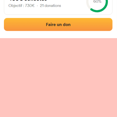
Localisation
Photos
Commentaires et avis
|
|
tion du fronton