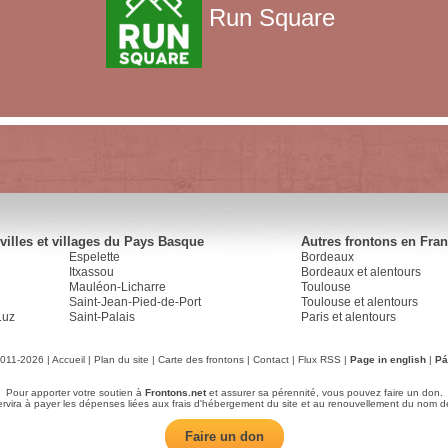
Run Square
villes et villages du Pays Basque
Autres frontons en Fra
Espelette
Bordeaux
Itxassou
Bordeaux et alentours
Mauléon-Licharre
Toulouse
Saint-Jean-Pied-de-Port
Toulouse et alentours
Luz
Saint-Palais
Paris et alentours
2011-2026 |
Accueil
|
Plan du site
|
Carte des frontons
|
Contact
|
Flux RSS
|
Page in english
|
Pá
Pour apporter votre soutien à
Frontons.net
et assurer sa pérennité, vous pouvez faire un don.
servira à payer les dépenses liées aux frais d'hébergement du site et au renouvellement du nom d
Faire un don