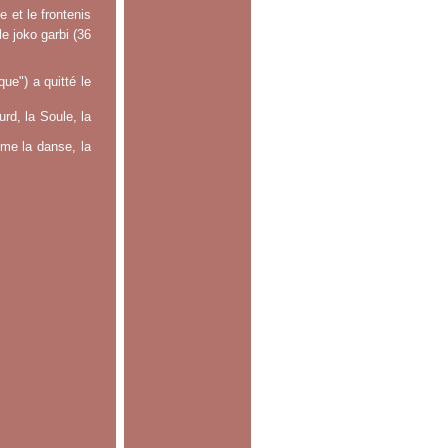
 et le frontenis
le joko garbi (36
e") a quitté le
rd, la Soule, la
mme la danse, la