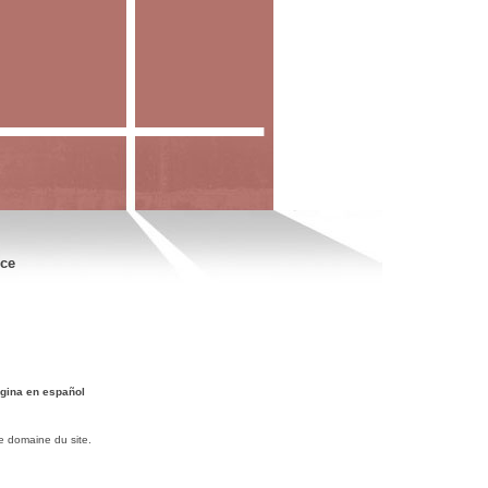
nce
gina en español
e domaine du site.