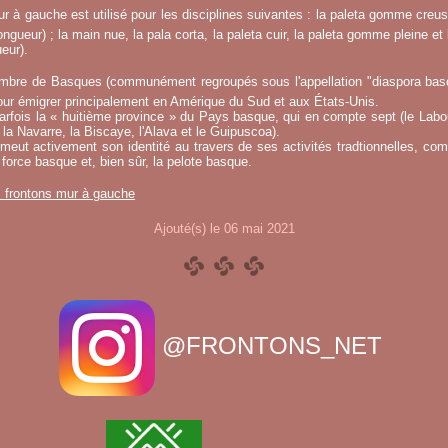
r à gauche est utilisé pour les disciplines suivantes : la paleta gomme creuse
ngueur) ; la main nue, la pala corta, la paleta cuir, la paleta gomme pleine et 
eur).
mbre de Basques (communément regroupés sous l'appellation "diaspora basqu
ur émigrer principalement en Amérique du Sud et aux États-Unis.
fois la « huitième province » du Pays basque, qui en compte sept (le Labou
la Navarre, la Biscaye, l'Alava et le Guipuscoa).
meut activement son identité au travers de ses activités tradtionnelles, co
 force basque et, bien sûr, la pelote basque.
s frontons mur à gauche
Ajouté(s) le 06 mai 2021
@FRONTONS_NET