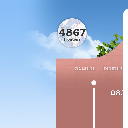
4867
frontons
ACCUEIL
DERNIERS
0833