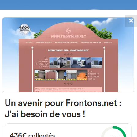
✕
FRONTONS.NET
 AJOUTS
RECHERCHER UN FRONTON
PROPOSER U
8 Premià de Dalt, Barcelona Es
Passatge Ametllers 13
#4249
Fronton mur à gauche