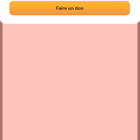
Localisation
Photos
Commentaires et avis
|
|
› Localisation du fronton