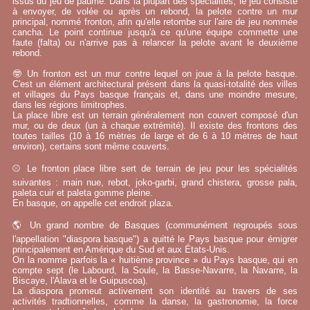
issus du jeu de paume. Dans la plupart des spécialités, le jeu consiste
à envoyer, de volée ou après un rebond, la pelote contre un mur
principal, nommé fronton, afin qu'elle retombe sur l'aire de jeu nommée
cancha. Le point continue jusqu'à ce qu'une équipe commette une
faute (falta) ou n'arrive pas à relancer la pelote avant le deuxième
rebond.
🤓 Un fronton est un mur contre lequel on joue à la pelote basque.
C'est un élément architectural présent dans la quasi-totalité des villes
et villages du Pays basque français et, dans une moindre mesure,
dans les régions limitrophes.
La place libre est un terrain généralement non couvert composé d'un
mur, ou de deux (un à chaque extrémité). Il existe des frontons des
toutes tailles (10 à 16 mètres de large et de 6 à 10 mètres de haut
environ), certains sont même couverts.
⚾ Le fronton place libre sert de terrain de jeu pour les spécialités
suivantes : main nue, rebot, joko-garbi, grand chistera, grosse pala,
paleta cuir et paleta gomme pleine.
En basque, on appelle cet endroit plaza.
🌎 Un grand nombre de Basques (communément regroupés sous
l'appellation "diaspora basque") a quitté le Pays basque pour émigrer
principalement en Amérique du Sud et aux États-Unis.
On la nomme parfois la « huitième province » du Pays basque, qui en
compte sept (le Labourd, la Soule, la Basse-Navarre, la Navarre, la
Biscaye, l'Alava et le Guipuscoa).
La diaspora promeut activement son identité au travers de ses
activités tradtionnelles, comme la danse, la gastronomie, la force