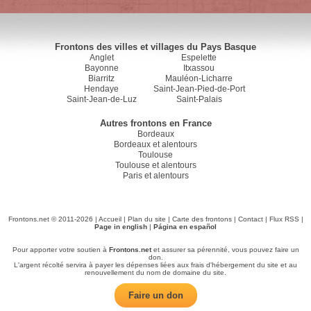
Frontons des villes et villages du Pays Basque
Anglet
Espelette
Bayonne
Itxassou
Biarritz
Mauléon-Licharre
Hendaye
Saint-Jean-Pied-de-Port
Saint-Jean-de-Luz
Saint-Palais
Autres frontons en France
Bordeaux
Bordeaux et alentours
Toulouse
Toulouse et alentours
Paris et alentours
Frontons.net © 2011-2026 |
Accueil
|
Plan du site
|
Carte des frontons
|
Contact
|
Flux RSS
|
Page in english
|
Página en español
Pour apporter votre soutien à
Frontons.net
et assurer sa pérennité, vous pouvez faire un
don.
L'argent récolté servira à payer les dépenses liées aux frais d'hébergement du site et au
renouvellement du nom de domaine du site.
Faire un don