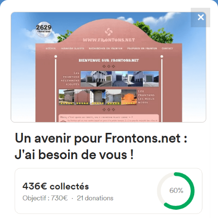
✕
4867
frontons
FRONTONS.NET
RECHERCHER UN FRONTON
PROPOSER UN FRONTON
09100 Pamiers, France
2 Avenue de la Rijole
#1415
Fronton place libre