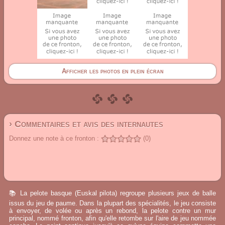
Afficher les photos en plein écran
› Commentaires et avis des internautes
Donnez une note à ce fronton :
(0)
📚 La pelote basque (Euskal pilota) regroupe plusieurs jeux de balle
issus du jeu de paume. Dans la plupart des spécialités, le jeu consiste
à envoyer, de volée ou après un rebond, la pelote contre un mur
principal, nommé fronton, afin qu'elle retombe sur l'aire de jeu nommée