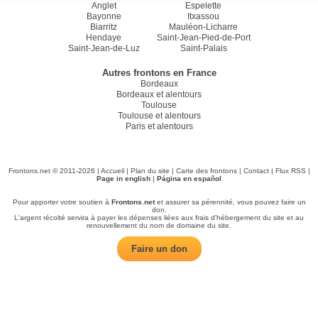
Anglet
Espelette
Bayonne
Itxassou
Biarritz
Mauléon-Licharre
Hendaye
Saint-Jean-Pied-de-Port
Saint-Jean-de-Luz
Saint-Palais
Autres frontons en France
Bordeaux
Bordeaux et alentours
Toulouse
Toulouse et alentours
Paris et alentours
Frontons.net © 2011-2026 |
Accueil
|
Plan du site
|
Carte des frontons
|
Contact
|
Flux RSS
|
Page in english
|
Página en español
Pour apporter votre soutien à
Frontons.net
et assurer sa pérennité, vous pouvez faire un
don.
L'argent récolté servira à payer les dépenses liées aux frais d'hébergement du site et au
renouvellement du nom de domaine du site.
Faire un don