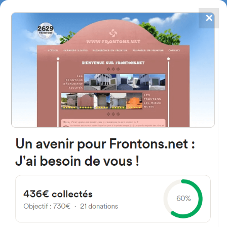
✕
4867
frontons
FRONTONS.NET
RECHERCHER UN FRONTON
PROPOSER UN FRONTON
09259 Fresneña, Burgos Spain
Calle la Lgleia 8
#4642
Fronton mur à gauche