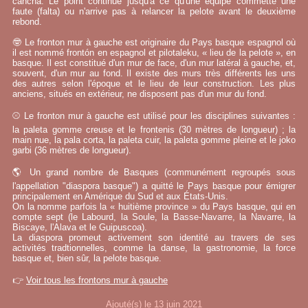
cancha. Le point continue jusqu'à ce qu'une équipe commette une
faute (falta) ou n'arrive pas à relancer la pelote avant le deuxième
rebond.
🤓 Le fronton mur à gauche est originaire du Pays basque espagnol où
il est nommé frontón en espagnol et pilotaleku, « lieu de la pelote », en
basque. Il est constitué d'un mur de face, d'un mur latéral à gauche, et,
souvent, d'un mur au fond. Il existe des murs très différents les uns
des autres selon l'époque et le lieu de leur construction. Les plus
anciens, situés en extérieur, ne disposent pas d'un mur du fond.
⚾ Le fronton mur à gauche est utilisé pour les disciplines suivantes :
la paleta gomme creuse et le frontenis (30 mètres de longueur) ; la
main nue, la pala corta, la paleta cuir, la paleta gomme pleine et le joko
garbi (36 mètres de longueur).
🌎 Un grand nombre de Basques (communément regroupés sous
l'appellation "diaspora basque") a quitté le Pays basque pour émigrer
principalement en Amérique du Sud et aux États-Unis.
On la nomme parfois la « huitième province » du Pays basque, qui en
compte sept (le Labourd, la Soule, la Basse-Navarre, la Navarre, la
Biscaye, l'Alava et le Guipuscoa).
La diaspora promeut activement son identité au travers de ses
activités tradtionnelles, comme la danse, la gastronomie, la force
basque et, bien sûr, la pelote basque.
👉
Voir tous les frontons mur à gauche
Ajouté(s) le 13 juin 2021