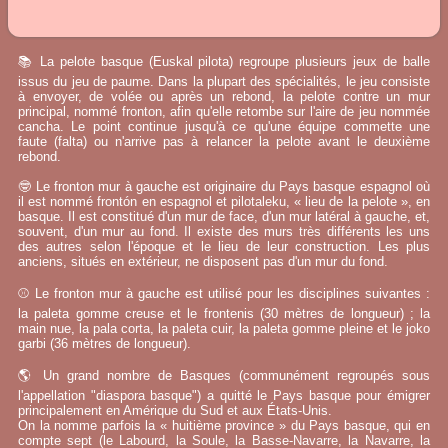
📚 La pelote basque (Euskal pilota) regroupe plusieurs jeux de balle
issus du jeu de paume. Dans la plupart des spécialités, le jeu consiste
à envoyer, de volée ou après un rebond, la pelote contre un mur
principal, nommé fronton, afin qu'elle retombe sur l'aire de jeu nommée
cancha. Le point continue jusqu'à ce qu'une équipe commette une
faute (falta) ou n'arrive pas à relancer la pelote avant le deuxième
rebond.
🤓 Le fronton mur à gauche est originaire du Pays basque espagnol où
il est nommé frontón en espagnol et pilotaleku, « lieu de la pelote », en
basque. Il est constitué d'un mur de face, d'un mur latéral à gauche, et,
souvent, d'un mur au fond. Il existe des murs très différents les uns
des autres selon l'époque et le lieu de leur construction. Les plus
anciens, situés en extérieur, ne disposent pas d'un mur du fond.
⚾ Le fronton mur à gauche est utilisé pour les disciplines suivantes :
la paleta gomme creuse et le frontenis (30 mètres de longueur) ; la
main nue, la pala corta, la paleta cuir, la paleta gomme pleine et le joko
garbi (36 mètres de longueur).
🌎 Un grand nombre de Basques (communément regroupés sous
l'appellation "diaspora basque") a quitté le Pays basque pour émigrer
principalement en Amérique du Sud et aux États-Unis.
On la nomme parfois la « huitième province » du Pays basque, qui en
compte sept (le Labourd, la Soule, la Basse-Navarre, la Navarre, la