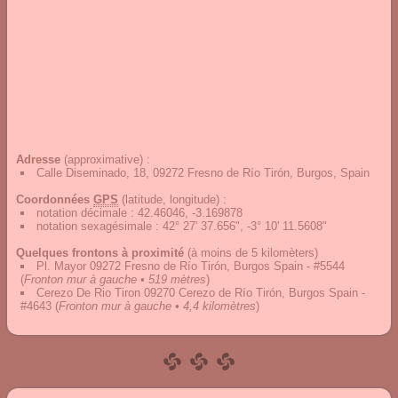
Adresse
(approximative) :
Calle Diseminado, 18, 09272 Fresno de Río Tirón, Burgos, Spain
Coordonnées
GPS
(latitude, longitude) :
notation décimale
:
42.46046, -3.169878
notation sexagésimale
:
42° 27' 37.656", -3° 10' 11.5608"
Quelques frontons à proximité
(à moins de 5 kilomèters)
Pl. Mayor 09272 Fresno de Río Tirón, Burgos Spain - #5544
(
Fronton mur à gauche • 519 mètres
)
Cerezo De Rio Tiron 09270 Cerezo de Río Tirón, Burgos Spain -
#4643
(
Fronton mur à gauche • 4,4 kilomètres
)