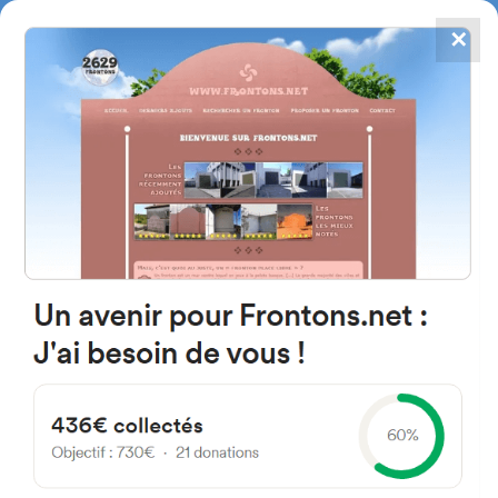
✕
4867
frontons
FRONTONS.NET
RECHERCHER UN FRONTON
PROPOSER UN FRONTON
09272 Fresno de Río Tirón,
Burgos Spain
Calle Diseminado 18
#5547