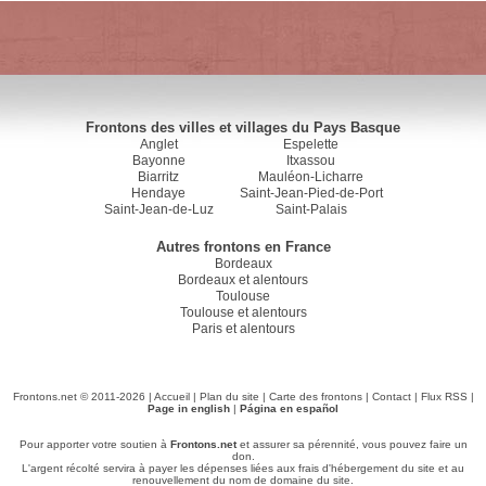
Frontons des villes et villages du Pays Basque
Anglet
Espelette
Bayonne
Itxassou
Biarritz
Mauléon-Licharre
Hendaye
Saint-Jean-Pied-de-Port
Saint-Jean-de-Luz
Saint-Palais
Autres frontons en France
Bordeaux
Bordeaux et alentours
Toulouse
Toulouse et alentours
Paris et alentours
Frontons.net © 2011-2026 |
Accueil
|
Plan du site
|
Carte des frontons
|
Contact
|
Flux RSS
|
Page in english
|
Página en español
Pour apporter votre soutien à
Frontons.net
et assurer sa pérennité, vous pouvez faire un
don.
L'argent récolté servira à payer les dépenses liées aux frais d'hébergement du site et au
renouvellement du nom de domaine du site.