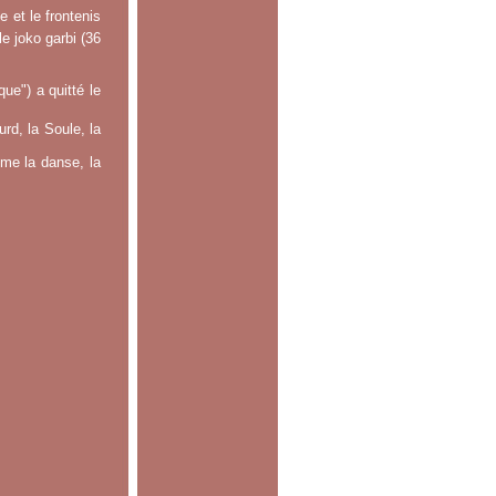
 et le frontenis
le joko garbi (36
e") a quitté le
rd, la Soule, la
mme la danse, la