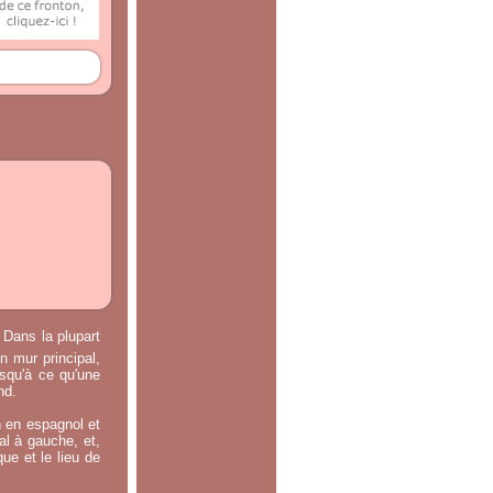
 Dans la plupart
n mur principal,
usqu'à ce qu'une
nd.
n en espagnol et
ral à gauche, et,
ue et le lieu de