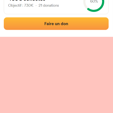
Localisation
Photos
Commentaires et avis
|
|
tion du fronton