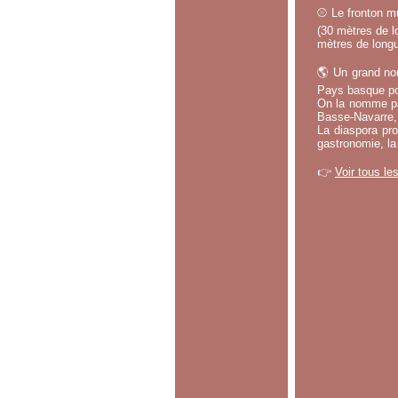
⚾ Le fronton mu
(30 mètres de lo
mètres de longu
🌎 Un grand no
Pays basque po
On la nomme par
Basse-Navarre, 
La diaspora pro
gastronomie, la
👉
Voir tous le