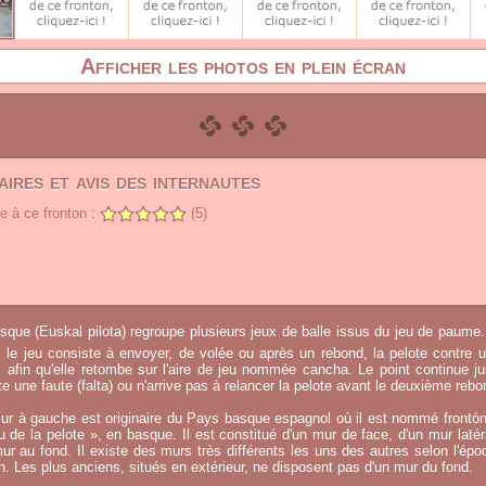
Afficher les photos en plein écran
ires et avis des internautes
 à ce fronton :
(5)
sque (Euskal pilota) regroupe plusieurs jeux de balle issus du jeu de paume.
, le jeu consiste à envoyer, de volée ou après un rebond, la pelote contre u
afin qu'elle retombe sur l'aire de jeu nommée cancha. Le point continue j
 une faute (falta) ou n'arrive pas à relancer la pelote avant le deuxième rebo
ur à gauche est originaire du Pays basque espagnol où il est nommé frontó
eu de la pelote », en basque. Il est constitué d'un mur de face, d'un mur laté
ur au fond. Il existe des murs très différents les uns des autres selon l'époq
on. Les plus anciens, situés en extérieur, ne disposent pas d'un mur du fond.