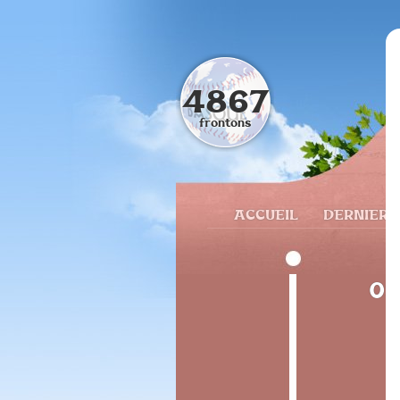
4867
frontons
ACCUEIL
DERNIERS
09