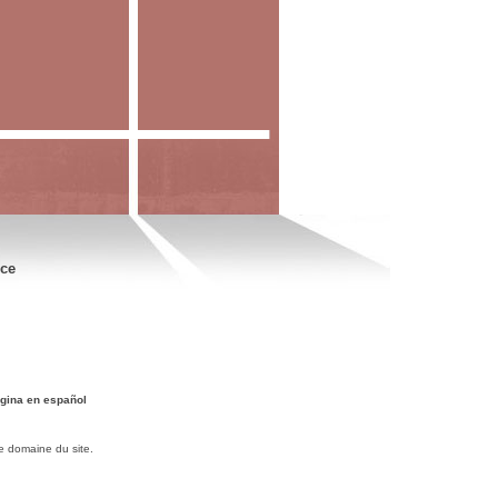
nce
gina en español
e domaine du site.