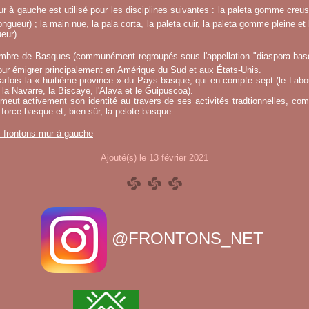
r à gauche est utilisé pour les disciplines suivantes : la paleta gomme creuse
ngueur) ; la main nue, la pala corta, la paleta cuir, la paleta gomme pleine et 
eur).
mbre de Basques (communément regroupés sous l'appellation "diaspora basqu
ur émigrer principalement en Amérique du Sud et aux États-Unis.
fois la « huitième province » du Pays basque, qui en compte sept (le Labou
la Navarre, la Biscaye, l'Alava et le Guipuscoa).
meut activement son identité au travers de ses activités tradtionnelles, co
 force basque et, bien sûr, la pelote basque.
s frontons mur à gauche
Ajouté(s) le 13 février 2021
@FRONTONS_NET