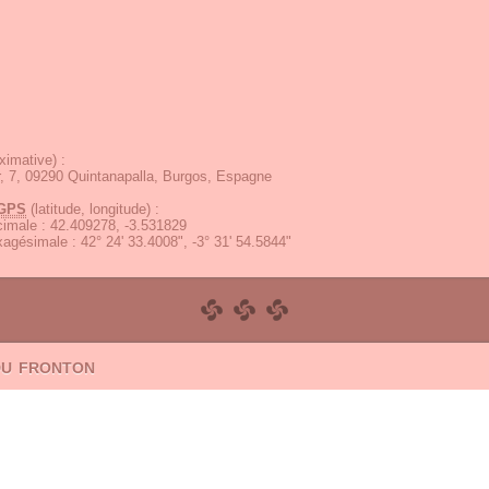
ximative) :
, 7, 09290 Quintanapalla, Burgos, Espagne
GPS
(latitude, longitude) :
écimale
:
42.409278, -3.531829
exagésimale
:
42° 24' 33.4008", -3° 31' 54.5844"
du fronton