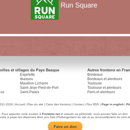
Run Square
villes et villages du Pays Basque
Autres frontons en Fra
Espelette
Bordeaux
Itxassou
Bordeaux et alentours
Mauléon-Licharre
Toulouse
Saint-Jean-Pied-de-Port
Toulouse et alentours
Luz
Saint-Palais
Paris et alentours
2011-2026 |
Accueil
|
Plan du site
|
Carte des frontons
|
Contact
|
Flux RSS
|
Page in english
|
Pá
Pour apporter votre soutien à
Frontons.net
et assurer sa pérennité, vous pouvez faire un don.
servira à payer les dépenses liées aux frais d'hébergement du site et au renouvellement du nom d
Faire un don