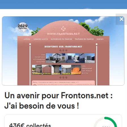
✕
FRONTONS.NET
 AJOUTS
RECHERCHER UN FRONTON
PROPOSER U
290 Quintanapalla, Burgos Espa
Calle Mayor 7
#3483
Fronton mur à gauche