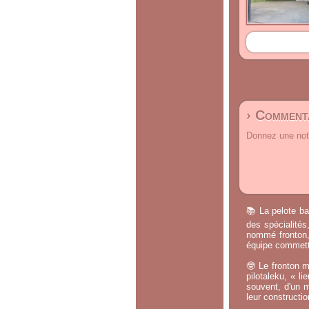
› Commenta
Donnez une note
📚 La pelote ba
des spécialités
nommé fronton, 
équipe commette
🤓 Le fronton m
pilotaleku, « li
souvent, d'un m
leur constructi