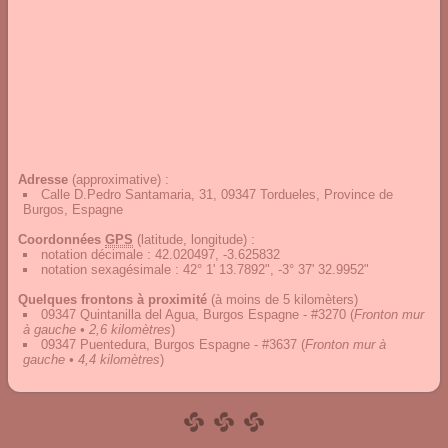
Adresse
(approximative) :
Calle D.Pedro Santamaria, 31, 09347 Tordueles, Province de
Burgos, Espagne
Coordonnées
GPS
(latitude, longitude) :
notation décimale
:
42.020497, -3.625832
notation sexagésimale
:
42° 1' 13.7892", -3° 37' 32.9952"
Quelques frontons à proximité
(à moins de 5 kilomèters)
09347 Quintanilla del Agua, Burgos Espagne - #3270
(
Fronton mur
à gauche • 2,6 kilomètres
)
09347 Puentedura, Burgos Espagne - #3637
(
Fronton mur à
gauche • 4,4 kilomètres
)