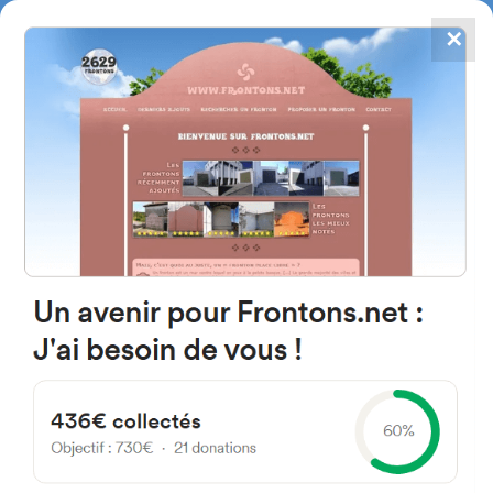
✕
4867
frontons
FRONTONS.NET
RECHERCHER UN FRONTON
PROPOSER UN FRONTON
09347 Tordueles, Province de
Burgos Espagne
Calle D.Pedro Santamaria 31
#802