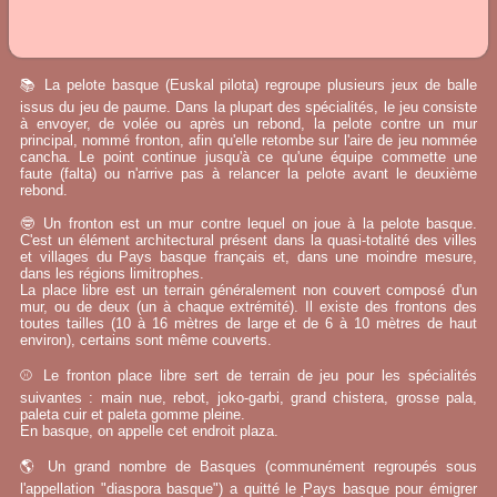
📚 La pelote basque (Euskal pilota) regroupe plusieurs jeux de balle
issus du jeu de paume. Dans la plupart des spécialités, le jeu consiste
à envoyer, de volée ou après un rebond, la pelote contre un mur
principal, nommé fronton, afin qu'elle retombe sur l'aire de jeu nommée
cancha. Le point continue jusqu'à ce qu'une équipe commette une
faute (falta) ou n'arrive pas à relancer la pelote avant le deuxième
rebond.
🤓 Un fronton est un mur contre lequel on joue à la pelote basque.
C'est un élément architectural présent dans la quasi-totalité des villes
et villages du Pays basque français et, dans une moindre mesure,
dans les régions limitrophes.
La place libre est un terrain généralement non couvert composé d'un
mur, ou de deux (un à chaque extrémité). Il existe des frontons des
toutes tailles (10 à 16 mètres de large et de 6 à 10 mètres de haut
environ), certains sont même couverts.
⚾ Le fronton place libre sert de terrain de jeu pour les spécialités
suivantes : main nue, rebot, joko-garbi, grand chistera, grosse pala,
paleta cuir et paleta gomme pleine.
En basque, on appelle cet endroit plaza.
🌎 Un grand nombre de Basques (communément regroupés sous
l'appellation "diaspora basque") a quitté le Pays basque pour émigrer