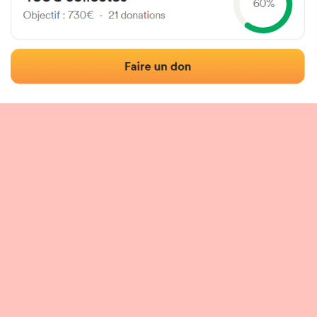
Localisation
Photos
Commentaires et avis
|
|
tion du fronton