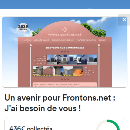
✕
FRONTONS.NET
 AJOUTS
RECHERCHER UN FRONTON
PROPOSER U
 Regumiel de la Sierra, Burgos E
Plaza de España 0 S N
#3464
Fronton mur à gauche