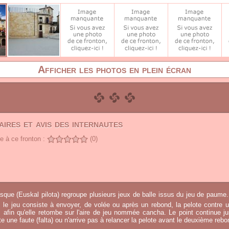
Afficher les photos en plein écran
ires et avis des internautes
 à ce fronton :
(0)
sque (Euskal pilota) regroupe plusieurs jeux de balle issus du jeu de paume.
, le jeu consiste à envoyer, de volée ou après un rebond, la pelote contre u
afin qu'elle retombe sur l'aire de jeu nommée cancha. Le point continue j
 une faute (falta) ou n'arrive pas à relancer la pelote avant le deuxième rebo