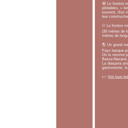
🤓 Le fronton m
pilotaleku, « li
souvent, d'un m
leur constructi
⚾ Le fronton mu
(30 mètres de lo
mètres de longu
🌎 Un grand no
Pays basque po
On la nomme par
Basse-Navarre, 
La diaspora pro
gastronomie, la
👉
Voir tous le