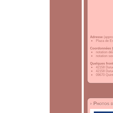
Adresse
(appro
Plaza de Es
Coordonnées
notation d
notation s
Quelques fron
42158 Durue
42158 Durue
09670 Quint
› Photos 