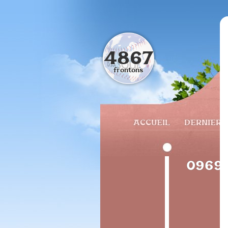
4867
frontons
ACCUEIL
DERNIERS
09693