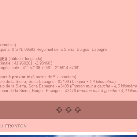
ximative) :
paña, 0 S N, 09693 Regumiel de la Sierra, Burgos, Espagne
GPS
(latitude, longitude) :
écimale
:
41.960201, -2.984603
exagésimale
:
41° 57' 36.7236", -2° 59' 4.5708"
tons à proximité
(à moins de 5 kilomèters)
lo de la Sierra, Soria Espagne - #3409
(
Trinquet • 4,4 kilomètres
)
lo de la Sierra, Soria Espagne - #3408
(
Fronton mur à gauche • 4,5 kilomètr
anar de la Sierra, Burgos Espagne - #3476
(
Fronton mur à gauche • 4,9 kilom
du fronton