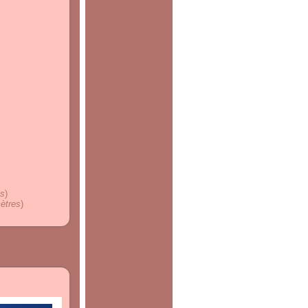
es
)
ètres
)