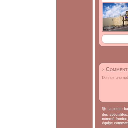
› Commenta
Donnez une note
📚 La pelote ba
des spécialités
nommé fronton, 
équipe commette