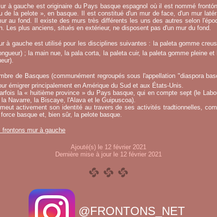
ur à gauche est originaire du Pays basque espagnol où il est nommé frontó
eu de la pelote », en basque. Il est constitué d'un mur de face, d'un mur laté
ur au fond. Il existe des murs très différents les uns des autres selon l'époq
on. Les plus anciens, situés en extérieur, ne disposent pas d'un mur du fond.
r à gauche est utilisé pour les disciplines suivantes : la paleta gomme creuse
ngueur) ; la main nue, la pala corta, la paleta cuir, la paleta gomme pleine et 
eur).
mbre de Basques (communément regroupés sous l'appellation "diaspora basqu
ur émigrer principalement en Amérique du Sud et aux États-Unis.
fois la « huitième province » du Pays basque, qui en compte sept (le Labou
la Navarre, la Biscaye, l'Alava et le Guipuscoa).
meut activement son identité au travers de ses activités tradtionnelles, co
 force basque et, bien sûr, la pelote basque.
s frontons mur à gauche
Ajouté(s) le 12 février 2021
Dernière mise à jour le 12 février 2021
@FRONTONS_NET