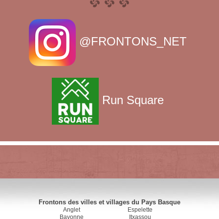
@FRONTONS_NET
Run Square
Frontons des villes et villages du Pays Basque
Anglet
Espelette
Bayonne
Itxassou