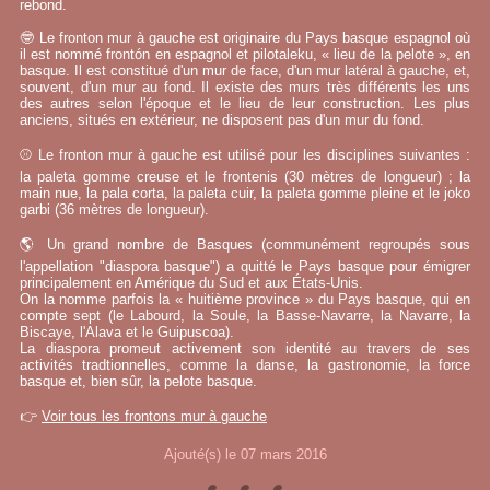
rebond.
🤓 Le fronton mur à gauche est originaire du Pays basque espagnol où
il est nommé frontón en espagnol et pilotaleku, « lieu de la pelote », en
basque. Il est constitué d'un mur de face, d'un mur latéral à gauche, et,
souvent, d'un mur au fond. Il existe des murs très différents les uns
des autres selon l'époque et le lieu de leur construction. Les plus
anciens, situés en extérieur, ne disposent pas d'un mur du fond.
⚾ Le fronton mur à gauche est utilisé pour les disciplines suivantes :
la paleta gomme creuse et le frontenis (30 mètres de longueur) ; la
main nue, la pala corta, la paleta cuir, la paleta gomme pleine et le joko
garbi (36 mètres de longueur).
🌎 Un grand nombre de Basques (communément regroupés sous
l'appellation "diaspora basque") a quitté le Pays basque pour émigrer
principalement en Amérique du Sud et aux États-Unis.
On la nomme parfois la « huitième province » du Pays basque, qui en
compte sept (le Labourd, la Soule, la Basse-Navarre, la Navarre, la
Biscaye, l'Alava et le Guipuscoa).
La diaspora promeut activement son identité au travers de ses
activités tradtionnelles, comme la danse, la gastronomie, la force
basque et, bien sûr, la pelote basque.
👉
Voir tous les frontons mur à gauche
Ajouté(s) le 07 mars 2016