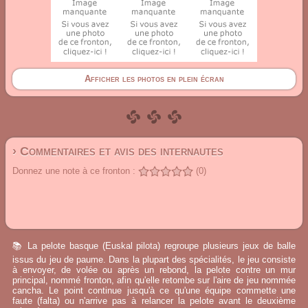
Afficher les photos en plein écran
› Commentaires et avis des internautes
Donnez une note à ce fronton :
(0)
📚 La pelote basque (Euskal pilota) regroupe plusieurs jeux de balle
issus du jeu de paume. Dans la plupart des spécialités, le jeu consiste
à envoyer, de volée ou après un rebond, la pelote contre un mur
principal, nommé fronton, afin qu'elle retombe sur l'aire de jeu nommée
cancha. Le point continue jusqu'à ce qu'une équipe commette une
faute (falta) ou n'arrive pas à relancer la pelote avant le deuxième