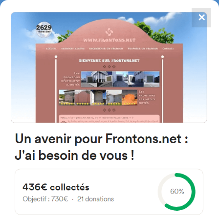
✕
4867
frontons
FRONTONS.NET
RECHERCHER UN FRONTON
PROPOSER UN FRONTON
15 Av Sureste Managua,
Nicaragua
#2066
Fronton mur à gauche
Localisation
Photos
Commentaires et avis
|
|