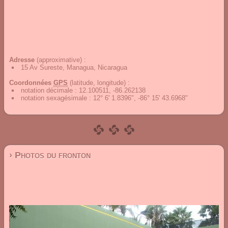
Adresse
(approximative) :
15 Av Sureste, Managua, Nicaragua
Coordonnées
GPS
(latitude, longitude) :
notation décimale
:
12.100511, -86.262138
notation sexagésimale
:
12° 6' 1.8396", -86° 15' 43.6968"
› Photos du fronton