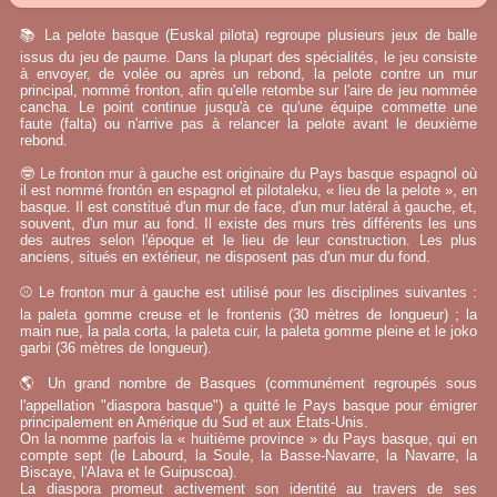
📚 La pelote basque (Euskal pilota) regroupe plusieurs jeux de balle
issus du jeu de paume. Dans la plupart des spécialités, le jeu consiste
à envoyer, de volée ou après un rebond, la pelote contre un mur
principal, nommé fronton, afin qu'elle retombe sur l'aire de jeu nommée
cancha. Le point continue jusqu'à ce qu'une équipe commette une
faute (falta) ou n'arrive pas à relancer la pelote avant le deuxième
rebond.
🤓 Le fronton mur à gauche est originaire du Pays basque espagnol où
il est nommé frontón en espagnol et pilotaleku, « lieu de la pelote », en
basque. Il est constitué d'un mur de face, d'un mur latéral à gauche, et,
souvent, d'un mur au fond. Il existe des murs très différents les uns
des autres selon l'époque et le lieu de leur construction. Les plus
anciens, situés en extérieur, ne disposent pas d'un mur du fond.
⚾ Le fronton mur à gauche est utilisé pour les disciplines suivantes :
la paleta gomme creuse et le frontenis (30 mètres de longueur) ; la
main nue, la pala corta, la paleta cuir, la paleta gomme pleine et le joko
garbi (36 mètres de longueur).
🌎 Un grand nombre de Basques (communément regroupés sous
l'appellation "diaspora basque") a quitté le Pays basque pour émigrer
principalement en Amérique du Sud et aux États-Unis.
On la nomme parfois la « huitième province » du Pays basque, qui en
compte sept (le Labourd, la Soule, la Basse-Navarre, la Navarre, la
Biscaye, l'Alava et le Guipuscoa).
La diaspora promeut activement son identité au travers de ses