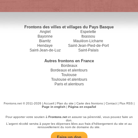
Frontons des villes et villages du Pays Basque
Anglet
Espelette
Bayonne
Itxassou
Biarritz
Mauléon-Licharre
Hendaye
Saint-Jean-Pied-de-Port
Saint-Jean-de-Luz
Saint-Palais
Autres frontons en France
Bordeaux
Bordeaux et alentours
Toulouse
Toulouse et alentours
Paris et alentours
Frontons.net © 2011-2026 |
Accueil
|
Plan du site
|
Carte des frontons
|
Contact
|
Flux RSS
|
Page in english
|
Página en español
Pour apporter votre soutien à
Frontons.net
et assurer sa pérennité, vous pouvez faire un
don.
L'argent récolté servira à payer les dépenses liées aux frais d'hébergement du site et au
renouvellement du nom de domaine du site.
Faire un don