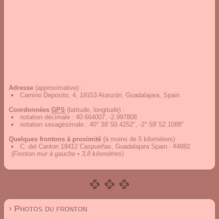
Adresse
(approximative) :
Camino Deposito, 4, 19153 Atanzón, Guadalajara, Spain
Coordonnées
GPS
(latitude, longitude) :
notation décimale
:
40.664007, -2.997808
notation sexagésimale
:
40° 39' 50.4252", -2° 59' 52.1088"
Quelques frontons à proximité
(à moins de 5 kilomèters)
C. del Canton 19412 Caspueñas, Guadalajara Spain - #4882
(
Fronton mur à gauche • 3,8 kilomètres
)
› Photos du fronton