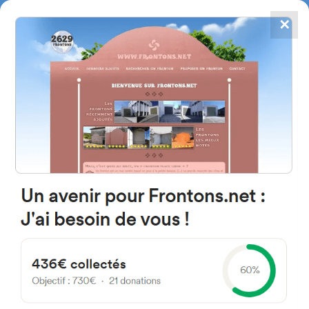
✕
4867
frontons
FRONTONS.NET
RECHERCHER UN FRONTON
PROPOSER UN FRONTON
19153 Atanzón, Guadalajara
Spain
Camino Deposito 4
#4890