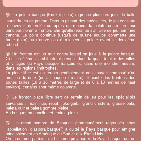
📚 La pelote basque (Euskal pilota) regroupe plusieurs jeux de balle
issus du jeu de paume. Dans la plupart des spécialités, le jeu consiste
à envoyer, de volée ou après un rebond, la pelote contre un mur
principal, nommé fronton, afin qu'elle retombe sur l'aire de jeu nommée
cancha. Le point continue jusqu'à ce qu'une équipe commette une
faute (falta) ou n'arrive pas à relancer la pelote avant le deuxième
rebond.
🤓 Un fronton est un mur contre lequel on joue à la pelote basque.
C'est un élément architectural présent dans la quasi-totalité des villes
et villages du Pays basque français et, dans une moindre mesure,
dans les régions limitrophes.
La place libre est un terrain généralement non couvert composé d'un
mur, ou de deux (un à chaque extrémité). Il existe des frontons des
toutes tailles (10 à 16 mètres de large et de 6 à 10 mètres de haut
environ), certains sont même couverts.
⚾ Le fronton place libre sert de terrain de jeu pour les spécialités
suivantes : main nue, rebot, joko-garbi, grand chistera, grosse pala,
paleta cuir et paleta gomme pleine.
En basque, on appelle cet endroit plaza.
🌎 Un grand nombre de Basques (communément regroupés sous
l'appellation "diaspora basque") a quitté le Pays basque pour émigrer
principalement en Amérique du Sud et aux États-Unis.
On la nomme parfois la « huitième province » du Pays basque, qui en