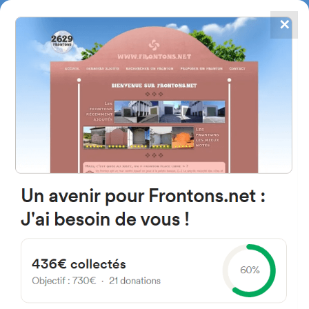
✕
4867
frontons
FRONTONS.NET
RECHERCHER UN FRONTON
PROPOSER UN FRONTON
19420 Cifuentes, Province de
Guadalajara Espagne
Calle la Soledad 13
#1074