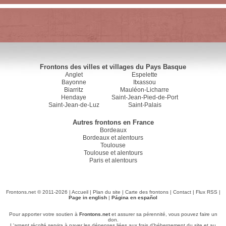
Frontons des villes et villages du Pays Basque
Anglet
Espelette
Bayonne
Itxassou
Biarritz
Mauléon-Licharre
Hendaye
Saint-Jean-Pied-de-Port
Saint-Jean-de-Luz
Saint-Palais
Autres frontons en France
Bordeaux
Bordeaux et alentours
Toulouse
Toulouse et alentours
Paris et alentours
Frontons.net © 2011-2026 |
Accueil
|
Plan du site
|
Carte des frontons
|
Contact
|
Flux RSS
|
Page in english
|
Página en español
Pour apporter votre soutien à
Frontons.net
et assurer sa pérennité, vous pouvez faire un
don.
L'argent récolté servira à payer les dépenses liées aux frais d'hébergement du site et au