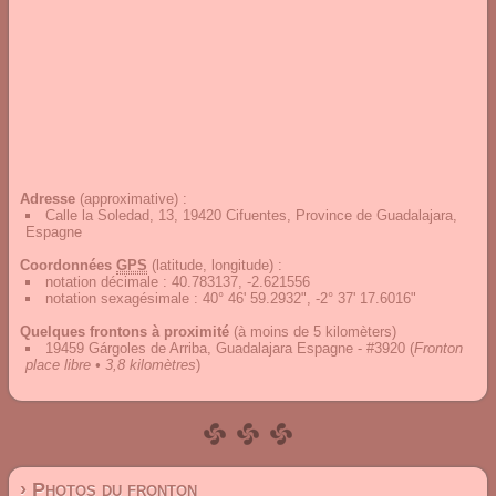
Adresse
(approximative) :
Calle la Soledad, 13, 19420 Cifuentes, Province de Guadalajara,
Espagne
Coordonnées
GPS
(latitude, longitude) :
notation décimale
:
40.783137, -2.621556
notation sexagésimale
:
40° 46' 59.2932", -2° 37' 17.6016"
Quelques frontons à proximité
(à moins de 5 kilomèters)
19459 Gárgoles de Arriba, Guadalajara Espagne - #3920
(
Fronton
place libre • 3,8 kilomètres
)
› Photos du fronton