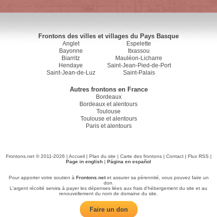
Frontons des villes et villages du Pays Basque
Anglet
Espelette
Bayonne
Itxassou
Biarritz
Mauléon-Licharre
Hendaye
Saint-Jean-Pied-de-Port
Saint-Jean-de-Luz
Saint-Palais
Autres frontons en France
Bordeaux
Bordeaux et alentours
Toulouse
Toulouse et alentours
Paris et alentours
Frontons.net © 2011-2026 |
Accueil
|
Plan du site
|
Carte des frontons
|
Contact
|
Flux RSS
|
Page in english
|
Página en español
Pour apporter votre soutien à
Frontons.net
et assurer sa pérennité, vous pouvez faire un
don.
L'argent récolté servira à payer les dépenses liées aux frais d'hébergement du site et au
renouvellement du nom de domaine du site.
Faire un don