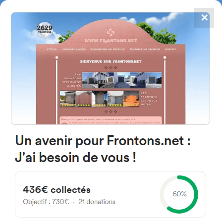
✕
4867
frontons
FRONTONS.NET
RECHERCHER UN FRONTON
PROPOSER UN FRONTON
20015 Donostia, Gipuzkoa
Espagne
Intxaurrondo Kalea 70
#3097