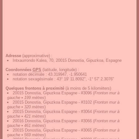
Adresse
(approximative) :
Intxaurrondo Kalea, 70, 20015 Donostia, Gipuzkoa, Espagne
Coordonnées
GPS
(latitude, longitude) :
notation décimale
:
43.319947, -1.950641
notation sexagésimale
:
43° 19' 11.8092", -1° 57' 2.3076"
Quelques frontons à proximité
(à moins de 5 kilomèters)
20015 Donostia, Gipuzkoa Espagne - #3096
(
Fronton mur à
gauche • 199 mètres
)
20015 Donostia, Gipuzkoa Espagne - #3102
(
Fronton mur à
gauche • 320 mètres
)
20015 Donostia, Gipuzkoa Espagne - #3064
(
Fronton mur à
gauche • 421 mètres
)
20016 Donostia, Gipuzkoa Espagne - #3066
(
Fronton mur à
gauche • 461 mètres
)
20015 Donostia, Gipuzkoa Espagne - #3065
(
Fronton mur à
gauche • 569 mètres
)