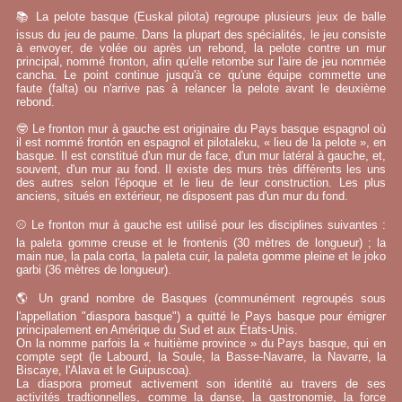
📚 La pelote basque (Euskal pilota) regroupe plusieurs jeux de balle
issus du jeu de paume. Dans la plupart des spécialités, le jeu consiste
à envoyer, de volée ou après un rebond, la pelote contre un mur
principal, nommé fronton, afin qu'elle retombe sur l'aire de jeu nommée
cancha. Le point continue jusqu'à ce qu'une équipe commette une
faute (falta) ou n'arrive pas à relancer la pelote avant le deuxième
rebond.
🤓 Le fronton mur à gauche est originaire du Pays basque espagnol où
il est nommé frontón en espagnol et pilotaleku, « lieu de la pelote », en
basque. Il est constitué d'un mur de face, d'un mur latéral à gauche, et,
souvent, d'un mur au fond. Il existe des murs très différents les uns
des autres selon l'époque et le lieu de leur construction. Les plus
anciens, situés en extérieur, ne disposent pas d'un mur du fond.
⚾ Le fronton mur à gauche est utilisé pour les disciplines suivantes :
la paleta gomme creuse et le frontenis (30 mètres de longueur) ; la
main nue, la pala corta, la paleta cuir, la paleta gomme pleine et le joko
garbi (36 mètres de longueur).
🌎 Un grand nombre de Basques (communément regroupés sous
l'appellation "diaspora basque") a quitté le Pays basque pour émigrer
principalement en Amérique du Sud et aux États-Unis.
On la nomme parfois la « huitième province » du Pays basque, qui en
compte sept (le Labourd, la Soule, la Basse-Navarre, la Navarre, la
Biscaye, l'Alava et le Guipuscoa).
La diaspora promeut activement son identité au travers de ses
activités tradtionnelles, comme la danse, la gastronomie, la force