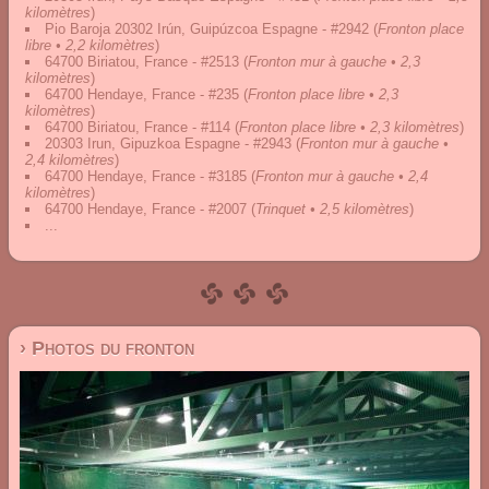
kilomètres
)
Pio Baroja 20302 Irún, Guipúzcoa Espagne - #2942
(
Fronton place
libre • 2,2 kilomètres
)
64700 Biriatou, France - #2513
(
Fronton mur à gauche • 2,3
kilomètres
)
64700 Hendaye, France - #235
(
Fronton place libre • 2,3
kilomètres
)
64700 Biriatou, France - #114
(
Fronton place libre • 2,3 kilomètres
)
20303 Irun, Gipuzkoa Espagne - #2943
(
Fronton mur à gauche •
2,4 kilomètres
)
64700 Hendaye, France - #3185
(
Fronton mur à gauche • 2,4
kilomètres
)
64700 Hendaye, France - #2007
(
Trinquet • 2,5 kilomètres
)
...
› Photos du fronton