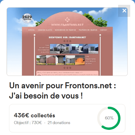
✕
4867
frontons
FRONTONS.NET
RECHERCHER UN FRONTON
PROPOSER UN FRONTON
20305 Irun, Gipuzkoa Espagne
Jose Maria Franco Kalea 6
#2014
Trinquet