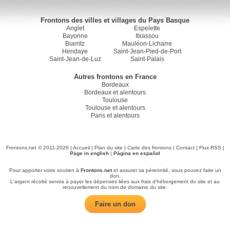
Frontons des villes et villages du Pays Basque
Anglet
Espelette
Bayonne
Itxassou
Biarritz
Mauléon-Licharre
Hendaye
Saint-Jean-Pied-de-Port
Saint-Jean-de-Luz
Saint-Palais
Autres frontons en France
Bordeaux
Bordeaux et alentours
Toulouse
Toulouse et alentours
Paris et alentours
Frontons.net © 2011-2026 |
Accueil
|
Plan du site
|
Carte des frontons
|
Contact
|
Flux RSS
|
Page in english
|
Página en español
Pour apporter votre soutien à
Frontons.net
et assurer sa pérennité, vous pouvez faire un
don.
L'argent récolté servira à payer les dépenses liées aux frais d'hébergement du site et au
renouvellement du nom de domaine du site.
Faire un don