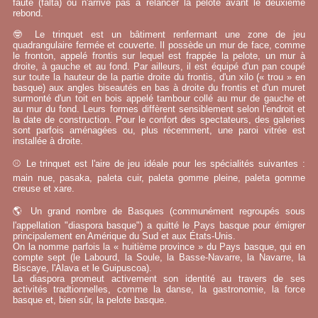
faute (falta) ou n'arrive pas à relancer la pelote avant le deuxième
rebond.
🤓 Le trinquet est un bâtiment renfermant une zone de jeu
quadrangulaire fermée et couverte. Il possède un mur de face, comme
le fronton, appelé frontis sur lequel est frappée la pelote, un mur à
droite, à gauche et au fond. Par ailleurs, il est équipé d'un pan coupé
sur toute la hauteur de la partie droite du frontis, d'un xilo (« trou » en
basque) aux angles biseautés en bas à droite du frontis et d'un muret
surmonté d'un toit en bois appelé tambour collé au mur de gauche et
au mur du fond. Leurs formes diffèrent sensiblement selon l'endroit et
la date de construction. Pour le confort des spectateurs, des galeries
sont parfois aménagées ou, plus récemment, une paroi vitrée est
installée à droite.
⚾ Le trinquet est l'aire de jeu idéale pour les spécialités suivantes :
main nue, pasaka, paleta cuir, paleta gomme pleine, paleta gomme
creuse et xare.
🌎 Un grand nombre de Basques (communément regroupés sous
l'appellation "diaspora basque") a quitté le Pays basque pour émigrer
principalement en Amérique du Sud et aux États-Unis.
On la nomme parfois la « huitième province » du Pays basque, qui en
compte sept (le Labourd, la Soule, la Basse-Navarre, la Navarre, la
Biscaye, l'Alava et le Guipuscoa).
La diaspora promeut activement son identité au travers de ses
activités tradtionnelles, comme la danse, la gastronomie, la force
basque et, bien sûr, la pelote basque.