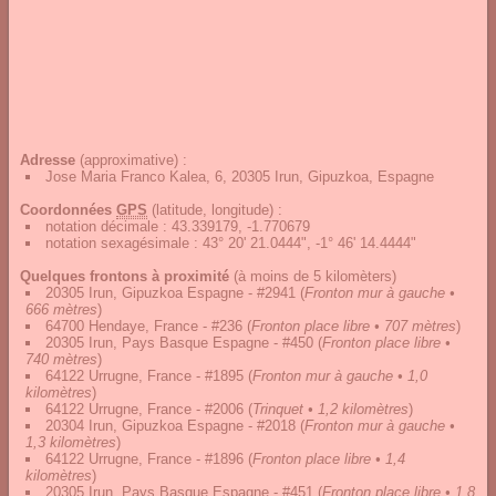
Adresse
(approximative) :
Jose Maria Franco Kalea, 6, 20305 Irun, Gipuzkoa, Espagne
Coordonnées
GPS
(latitude, longitude) :
notation décimale
:
43.339179, -1.770679
notation sexagésimale
:
43° 20' 21.0444", -1° 46' 14.4444"
Quelques frontons à proximité
(à moins de 5 kilomèters)
20305 Irun, Gipuzkoa Espagne - #2941
(
Fronton mur à gauche •
666 mètres
)
64700 Hendaye, France - #236
(
Fronton place libre • 707 mètres
)
20305 Irun, Pays Basque Espagne - #450
(
Fronton place libre •
740 mètres
)
64122 Urrugne, France - #1895
(
Fronton mur à gauche • 1,0
kilomètres
)
64122 Urrugne, France - #2006
(
Trinquet • 1,2 kilomètres
)
20304 Irun, Gipuzkoa Espagne - #2018
(
Fronton mur à gauche •
1,3 kilomètres
)
64122 Urrugne, France - #1896
(
Fronton place libre • 1,4
kilomètres
)
20305 Irun, Pays Basque Espagne - #451
(
Fronton place libre • 1,8