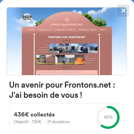
✕
4867
frontons
FRONTONS.NET
RECHERCHER UN FRONTON
PROPOSER UN FRONTON
20530 Leintz-Gatzaga,
Gipuzkoa Espagne
San Miguel Plaza 1A
#2680