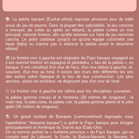
📚 La pelote basque (Euskal pilota) regroupe plusieurs jeux de balle
issus du jeu de paume. Dans la plupart des spécialités, le jeu consiste
à envoyer, de volée ou après un rebond, la pelote contre un mur
principal, nommé fronton, afin qu'elle retombe sur l'aire de jeu nommée
cancha. Le point continue jusqu'à ce qu'une équipe commette une
faute (falta) ou n'arrive pas à relancer la pelote avant le deuxième
rebond.
🤓 Le fronton mur à gauche est originaire du Pays basque espagnol où
il est nommé frontón en espagnol et pilotaleku, « lieu de la pelote », en
basque. Il est constitué d'un mur de face, d'un mur latéral à gauche, et,
souvent, d'un mur au fond. Il existe des murs très différents les uns
des autres selon l'époque et le lieu de leur construction. Les plus
anciens, situés en extérieur, ne disposent pas d'un mur du fond.
⚾ Le fronton mur à gauche est utilisé pour les disciplines suivantes :
la paleta gomme creuse et le frontenis (30 mètres de longueur) ; la
main nue, la pala corta, la paleta cuir, la paleta gomme pleine et le joko
garbi (36 mètres de longueur).
🌎 Un grand nombre de Basques (communément regroupés sous
l'appellation "diaspora basque") a quitté le Pays basque pour émigrer
principalement en Amérique du Sud et aux États-Unis.
On la nomme parfois la « huitième province » du Pays basque, qui en
compte sept (le Labourd, la Soule, la Basse-Navarre, la Navarre, la