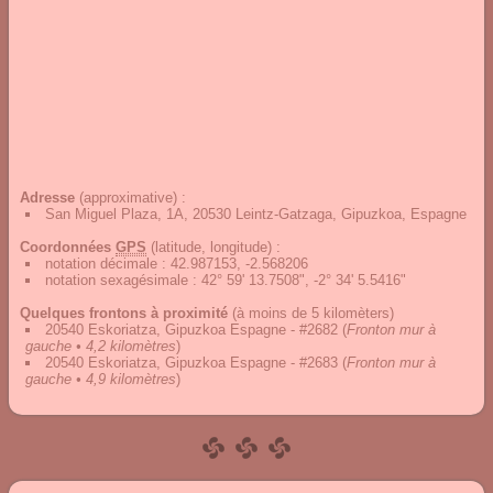
Adresse
(approximative) :
San Miguel Plaza, 1A, 20530 Leintz-Gatzaga, Gipuzkoa, Espagne
Coordonnées
GPS
(latitude, longitude) :
notation décimale
:
42.987153, -2.568206
notation sexagésimale
:
42° 59' 13.7508", -2° 34' 5.5416"
Quelques frontons à proximité
(à moins de 5 kilomèters)
20540 Eskoriatza, Gipuzkoa Espagne - #2682
(
Fronton mur à
gauche • 4,2 kilomètres
)
20540 Eskoriatza, Gipuzkoa Espagne - #2683
(
Fronton mur à
gauche • 4,9 kilomètres
)