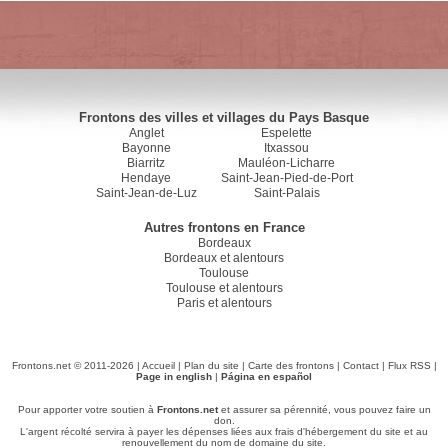
Frontons des villes et villages du Pays Basque
Anglet
Espelette
Bayonne
Itxassou
Biarritz
Mauléon-Licharre
Hendaye
Saint-Jean-Pied-de-Port
Saint-Jean-de-Luz
Saint-Palais
Autres frontons en France
Bordeaux
Bordeaux et alentours
Toulouse
Toulouse et alentours
Paris et alentours
Frontons.net © 2011-2026 |
Accueil
|
Plan du site
|
Carte des frontons
|
Contact
|
Flux RSS
|
Page in english
|
Página en español
Pour apporter votre soutien à
Frontons.net
et assurer sa pérennité, vous pouvez faire un
don.
L'argent récolté servira à payer les dépenses liées aux frais d'hébergement du site et au
renouvellement du nom de domaine du site.