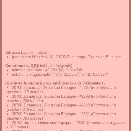
Adresse
(approximative) :
Iparraguirre Hiribidea, 10, 20700 Zumarraga, Gipuzkoa, Espagne
Coordonnées
GPS
(latitude, longitude) :
notation décimale
:
43.089182, -2.314398
notation sexagésimale
:
43° 5' 21.0552", -2° 18' 51.8328"
Quelques frontons à proximité
(à moins de 5 kilomèters)
20700 Zumarraga, Gipuzkoa Espagne - #2307
(
Fronton mur à
gauche • 115 mètres
)
20700 Zumarraga, Gipuzkoa Espagne - #2299
(
Fronton mur à
gauche • 206 mètres
)
20700 Zumarraga, Gipuzkoa Espagne - #2300
(
Fronton mur à
gauche • 219 mètres
)
20700 Zumarraga, Gipuzkoa Espagne - #2301
(
Fronton mur à
gauche • 383 mètres
)
20700 Urretxu, Guipúzcoa Espagne - #2331
(
Fronton mur à gauche
• 386 mètres
)