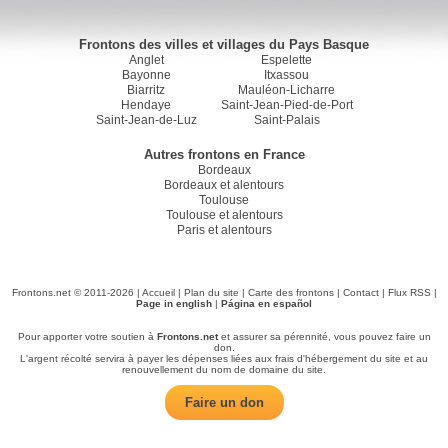
Frontons des villes et villages du Pays Basque
Anglet
Espelette
Bayonne
Itxassou
Biarritz
Mauléon-Licharre
Hendaye
Saint-Jean-Pied-de-Port
Saint-Jean-de-Luz
Saint-Palais
Autres frontons en France
Bordeaux
Bordeaux et alentours
Toulouse
Toulouse et alentours
Paris et alentours
Frontons.net © 2011-2026 |
Accueil
|
Plan du site
|
Carte des frontons
|
Contact
|
Flux RSS
|
Page in english
|
Página en español
Pour apporter votre soutien à
Frontons.net
et assurer sa pérennité, vous pouvez faire un
don.
L'argent récolté servira à payer les dépenses liées aux frais d'hébergement du site et au
renouvellement du nom de domaine du site.
Faire un don