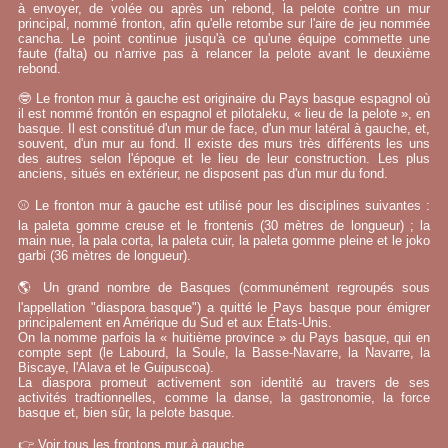
à envoyer, de volée ou après un rebond, la pelote contre un mur
principal, nommé fronton, afin qu'elle retombe sur l'aire de jeu nommée
cancha. Le point continue jusqu'à ce qu'une équipe commette une
faute (falta) ou n'arrive pas à relancer la pelote avant le deuxième
rebond.
🤓 Le fronton mur à gauche est originaire du Pays basque espagnol où
il est nommé frontón en espagnol et pilotaleku, « lieu de la pelote », en
basque. Il est constitué d'un mur de face, d'un mur latéral à gauche, et,
souvent, d'un mur au fond. Il existe des murs très différents les uns
des autres selon l'époque et le lieu de leur construction. Les plus
anciens, situés en extérieur, ne disposent pas d'un mur du fond.
⚾ Le fronton mur à gauche est utilisé pour les disciplines suivantes :
la paleta gomme creuse et le frontenis (30 mètres de longueur) ; la
main nue, la pala corta, la paleta cuir, la paleta gomme pleine et le joko
garbi (36 mètres de longueur).
🌎 Un grand nombre de Basques (communément regroupés sous
l'appellation "diaspora basque") a quitté le Pays basque pour émigrer
principalement en Amérique du Sud et aux États-Unis.
On la nomme parfois la « huitième province » du Pays basque, qui en
compte sept (le Labourd, la Soule, la Basse-Navarre, la Navarre, la
Biscaye, l'Alava et le Guipuscoa).
La diaspora promeut activement son identité au travers de ses
activités tradtionnelles, comme la danse, la gastronomie, la force
basque et, bien sûr, la pelote basque.
👉
Voir tous les frontons mur à gauche