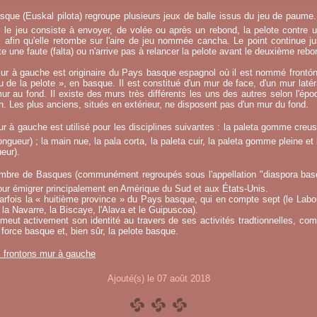
sque (Euskal pilota) regroupe plusieurs jeux de balle issus du jeu de paume.
, le jeu consiste à envoyer, de volée ou après un rebond, la pelote contre u
afin qu'elle retombe sur l'aire de jeu nommée cancha. Le point continue j
 une faute (falta) ou n'arrive pas à relancer la pelote avant le deuxième rebo
ur à gauche est originaire du Pays basque espagnol où il est nommé frontó
eu de la pelote », en basque. Il est constitué d'un mur de face, d'un mur laté
ur au fond. Il existe des murs très différents les uns des autres selon l'époq
on. Les plus anciens, situés en extérieur, ne disposent pas d'un mur du fond.
r à gauche est utilisé pour les disciplines suivantes : la paleta gomme creuse
ngueur) ; la main nue, la pala corta, la paleta cuir, la paleta gomme pleine et 
eur).
mbre de Basques (communément regroupés sous l'appellation "diaspora basqu
ur émigrer principalement en Amérique du Sud et aux États-Unis.
fois la « huitième province » du Pays basque, qui en compte sept (le Labou
la Navarre, la Biscaye, l'Alava et le Guipuscoa).
meut activement son identité au travers de ses activités tradtionnelles, co
 force basque et, bien sûr, la pelote basque.
s frontons mur à gauche
Ajouté(s) le 07 août 2018