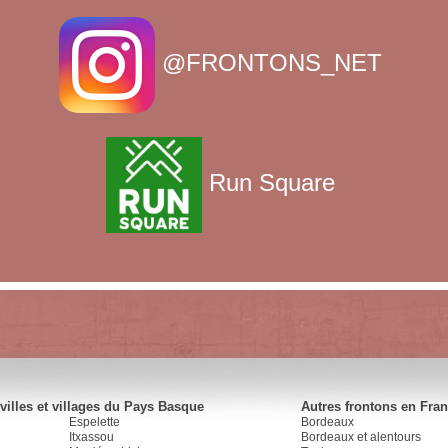
@FRONTONS_NET
Run Square
villes et villages du Pays Basque
Autres frontons en Fra
Espelette
Bordeaux
Itxassou
Bordeaux et alentours