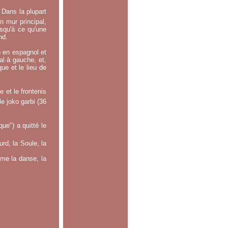
 Dans la plupart
n mur principal,
usqu'à ce qu'une
nd.
n en espagnol et
ral à gauche, et,
ue et le lieu de
 et le frontenis
le joko garbi (36
e") a quitté le
rd, la Soule, la
mme la danse, la