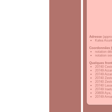
Adresse
(appro
Kalea Asun
Coordonnées
notation d
notation s
Quelques fron
20740 Cest
20749 Aiza
20749 Aiza
20740 Zest
20740 Zest
20740 Lasa
20749 Irae
20809 Aya,
20749 Arro