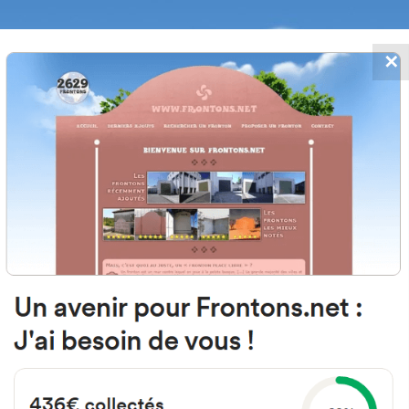
✕
FRONTONS.NET
 AJOUTS
RECHERCHER UN FRONTON
PROPOSER U
20749 Aizarna, Gipuzkoa Espagn
Kalea Asuntzio 16B
#2783
Fronton mur à gauche