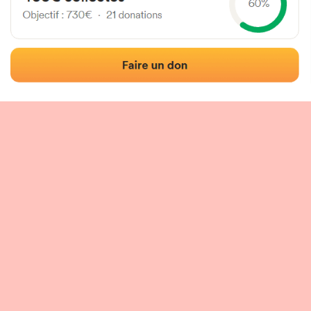
Localisation
Photos
Commentaires et avis
|
|
tion du fronton