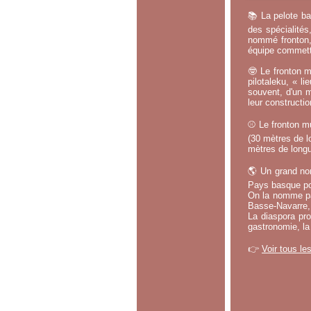
📚 La pelote ba
des spécialités
nommé fronton, 
équipe commette
🤓 Le fronton m
pilotaleku, « li
souvent, d'un m
leur constructi
⚾ Le fronton mu
(30 mètres de lo
mètres de longu
🌎 Un grand no
Pays basque po
On la nomme par
Basse-Navarre, 
La diaspora pro
gastronomie, la
👉
Voir tous le