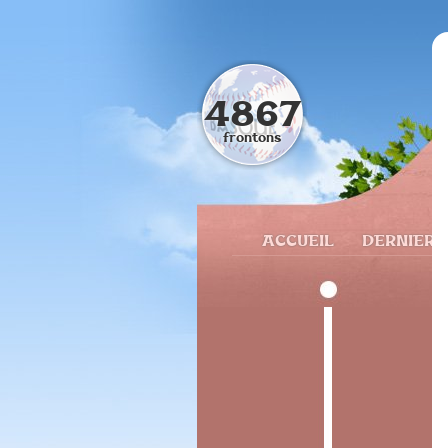
4867
frontons
ACCUEIL
DERNIERS