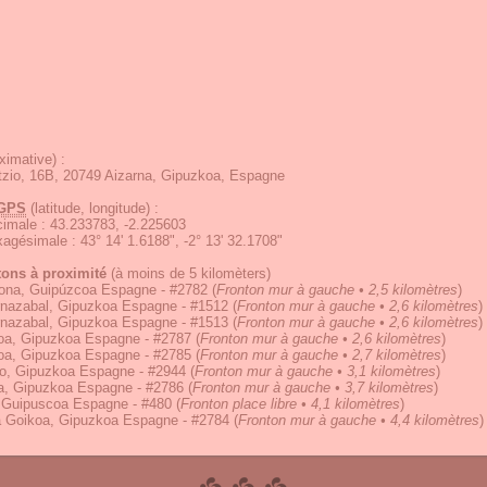
ximative) :
tzio, 16B, 20749 Aizarna, Gipuzkoa, Espagne
GPS
(latitude, longitude) :
écimale
:
43.233783, -2.225603
exagésimale
:
43° 14' 1.6188", -2° 13' 32.1708"
tons à proximité
(à moins de 5 kilomèters)
ona, Guipúzcoa Espagne - #2782
(
Fronton mur à gauche • 2,5 kilomètres
)
rnazabal, Gipuzkoa Espagne - #1512
(
Fronton mur à gauche • 2,6 kilomètres
)
rnazabal, Gipuzkoa Espagne - #1513
(
Fronton mur à gauche • 2,6 kilomètres
)
oa, Gipuzkoa Espagne - #2787
(
Fronton mur à gauche • 2,6 kilomètres
)
oa, Gipuzkoa Espagne - #2785
(
Fronton mur à gauche • 2,7 kilomètres
)
o, Gipuzkoa Espagne - #2944
(
Fronton mur à gauche • 3,1 kilomètres
)
ta, Gipuzkoa Espagne - #2786
(
Fronton mur à gauche • 3,7 kilomètres
)
 Guipuscoa Espagne - #480
(
Fronton place libre • 4,1 kilomètres
)
a Goikoa, Gipuzkoa Espagne - #2784
(
Fronton mur à gauche • 4,4 kilomètres
)