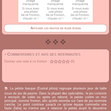
Afficher les photos en plein écran
› Commentaires et avis des internautes
Donnez une note à ce fronton :
(0)
📚 La pelote basque (Euskal pilota) regroupe plusieurs jeux de balle
issus du jeu de paume. Dans la plupart des spécialités, le jeu consiste
à envoyer, de volée ou après un rebond, la pelote contre un mur
principal, nommé fronton, afin qu'elle retombe sur l'aire de jeu nommée
cancha. Le point continue jusqu'à ce qu'une équipe commette une
faute (falta) ou n'arrive pas à relancer la pelote avant le deuxième