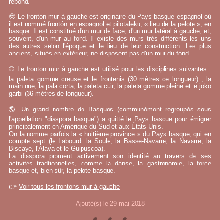
rebond.
🤓 Le fronton mur à gauche est originaire du Pays basque espagnol où
il est nommé frontón en espagnol et pilotaleku, « lieu de la pelote », en
basque. Il est constitué d'un mur de face, d'un mur latéral à gauche, et,
souvent, d'un mur au fond. Il existe des murs très différents les uns
des autres selon l'époque et le lieu de leur construction. Les plus
anciens, situés en extérieur, ne disposent pas d'un mur du fond.
⚾ Le fronton mur à gauche est utilisé pour les disciplines suivantes :
la paleta gomme creuse et le frontenis (30 mètres de longueur) ; la
main nue, la pala corta, la paleta cuir, la paleta gomme pleine et le joko
garbi (36 mètres de longueur).
🌎 Un grand nombre de Basques (communément regroupés sous
l'appellation "diaspora basque") a quitté le Pays basque pour émigrer
principalement en Amérique du Sud et aux États-Unis.
On la nomme parfois la « huitième province » du Pays basque, qui en
compte sept (le Labourd, la Soule, la Basse-Navarre, la Navarre, la
Biscaye, l'Alava et le Guipuscoa).
La diaspora promeut activement son identité au travers de ses
activités tradtionnelles, comme la danse, la gastronomie, la force
basque et, bien sûr, la pelote basque.
👉
Voir tous les frontons mur à gauche
Ajouté(s) le 29 mai 2018