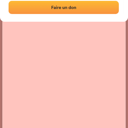
Localisation
Photos
Commentaires et avis
|
|
› Localisation du fronton