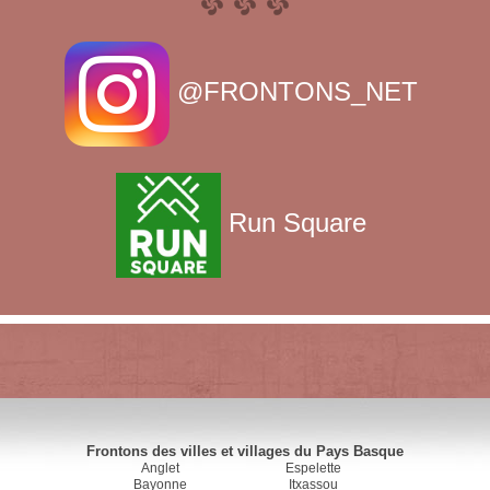
@FRONTONS_NET
Run Square
Frontons des villes et villages du Pays Basque
Anglet
Espelette
Bayonne
Itxassou