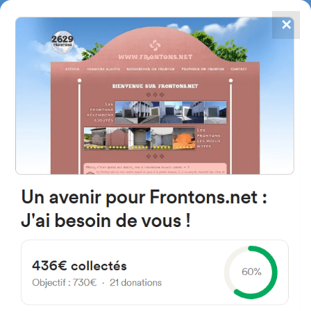
✕
4867
frontons
FRONTONS.NET
RECHERCHER UN FRONTON
PROPOSER UN FRONTON
20870 Gipuzkoa Espagne
Kalea Eulogio Estarta 10X
#2537
Fronton mur à gauche