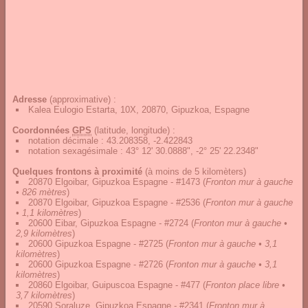
Adresse
(approximative) :
Kalea Eulogio Estarta, 10X, 20870, Gipuzkoa, Espagne
Coordonnées
GPS
(latitude, longitude) :
notation décimale
:
43.208358, -2.422843
notation sexagésimale
:
43° 12' 30.0888", -2° 25' 22.2348"
Quelques frontons à proximité
(à moins de 5 kilomèters)
20870 Elgoibar, Gipuzkoa Espagne - #1473
(
Fronton mur à gauche
• 826 mètres
)
20870 Elgoibar, Gipuzkoa Espagne - #2536
(
Fronton mur à gauche
• 1,1 kilomètres
)
20600 Eibar, Gipuzkoa Espagne - #2724
(
Fronton mur à gauche •
2,9 kilomètres
)
20600 Gipuzkoa Espagne - #2725
(
Fronton mur à gauche • 3,1
kilomètres
)
20600 Gipuzkoa Espagne - #2726
(
Fronton mur à gauche • 3,1
kilomètres
)
20860 Elgoibar, Guipuscoa Espagne - #477
(
Fronton place libre •
3,7 kilomètres
)
20590 Soraluze, Gipuzkoa Espagne - #2341
(
Fronton mur à