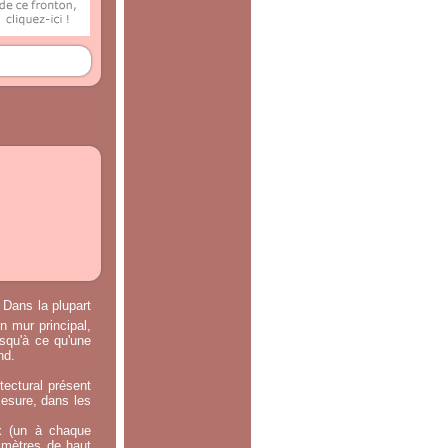
 Dans la plupart
n mur principal,
usqu'à ce qu'une
nd.
tectural présent
mesure, dans les
x (un à chaque
0 mètres de haut