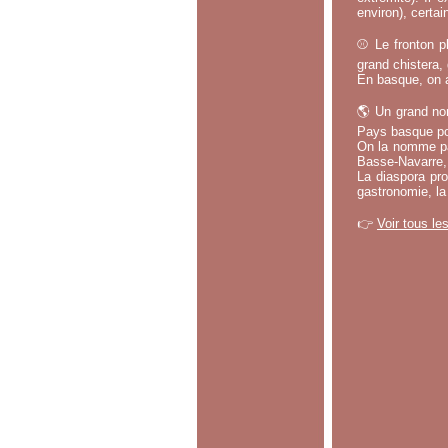
environ), certa
⚾ Le fronton pl
grand chistera,
En basque, on a
🌎 Un grand no
Pays basque po
On la nomme par
Basse-Navarre, 
La diaspora pro
gastronomie, la
👉
Voir tous le