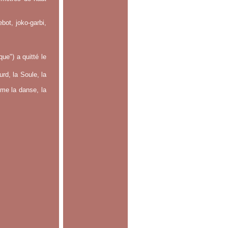
bot, joko-garbi,
e") a quitté le
rd, la Soule, la
mme la danse, la