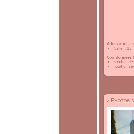
Adresse
(appro
Calle I, 12
Coordonnées
notation d
notation s
› Photos 