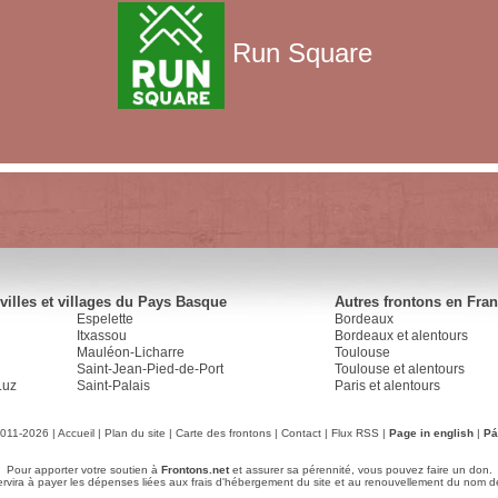
Run Square
villes et villages du Pays Basque
Autres frontons en Fra
Espelette
Bordeaux
Itxassou
Bordeaux et alentours
Mauléon-Licharre
Toulouse
Saint-Jean-Pied-de-Port
Toulouse et alentours
Luz
Saint-Palais
Paris et alentours
2011-2026 |
Accueil
|
Plan du site
|
Carte des frontons
|
Contact
|
Flux RSS
|
Page in english
|
Pá
Pour apporter votre soutien à
Frontons.net
et assurer sa pérennité, vous pouvez faire un don.
servira à payer les dépenses liées aux frais d'hébergement du site et au renouvellement du nom d