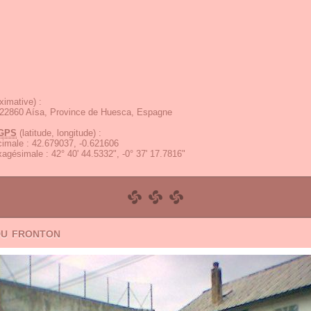
ximative) :
, 22860 Aísa, Province de Huesca, Espagne
GPS
(latitude, longitude) :
écimale
:
42.679037, -0.621606
exagésimale
:
42° 40' 44.5332", -0° 37' 17.7816"
du fronton