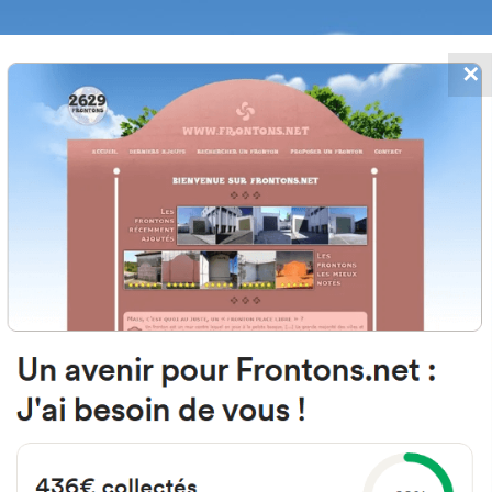
✕
FRONTONS.NET
 AJOUTS
RECHERCHER UN FRONTON
PROPOSER U
60 Aísa, Province de Huesca Esp
Calle I 12
#475
Fronton place libre