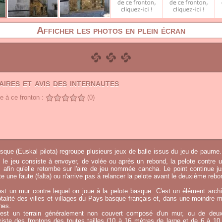
Afficher les photos en plein écran
ires et avis des internautes
 à ce fronton :
(0)
sque (Euskal pilota) regroupe plusieurs jeux de balle issus du jeu de paume.
, le jeu consiste à envoyer, de volée ou après un rebond, la pelote contre u
afin qu'elle retombe sur l'aire de jeu nommée cancha. Le point continue j
 une faute (falta) ou n'arrive pas à relancer la pelote avant le deuxième rebo
st un mur contre lequel on joue à la pelote basque. C'est un élément archi
otalité des villes et villages du Pays basque français et, dans une moindre 
hes.
e est un terrain généralement non couvert composé d'un mur, ou de deu
existe des frontons des toutes tailles (10 à 16 mètres de large et de 6 à 1