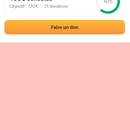
Localisation
Photos
Commentaires et avis
|
|
tion du fronton