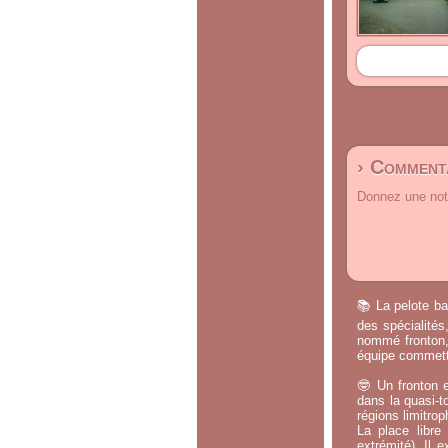
› Commenta
Donnez une note
📚 La pelote ba
des spécialités
nommé fronton, 
équipe commette
🤓 Un fronton e
dans la quasi-t
régions limitrop
La place libr
extrémité). Il 