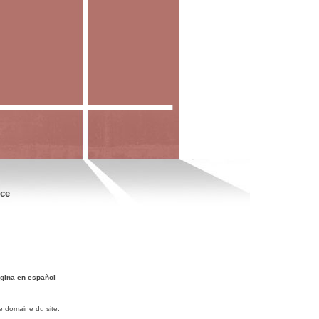
nce
gina en español
e domaine du site.