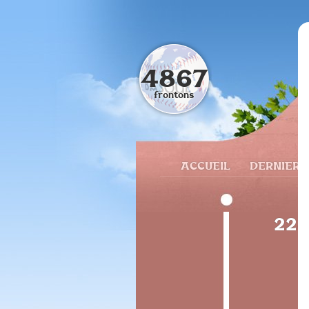
4867
frontons
ACCUEIL
DERNIERS
228