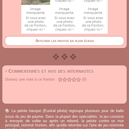
Afficher les photos en plein écran
› Commentaires et avis des internautes
Donnez une note à ce fronton :
(0)
📚 La pelote basque (Euskal pilota) regroupe plusieurs jeux de balle
issus du jeu de paume. Dans la plupart des spécialités, le jeu consiste
à envoyer, de volée ou après un rebond, la pelote contre un mur
principal, nommé fronton, afin qu'elle retombe sur l'aire de jeu nommée