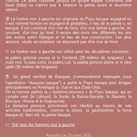
cancha. Le point continue jusqu'à ce qu'une équipe commette une
faute (falta) ou n'arrive pas à relancer la pelote avant le deuxième
rebond.
🤓 Le fronton mur à gauche est originaire du Pays basque espagnol où
il est nommé frontón en espagnol et pilotaleku, « lieu de la pelote », en
basque. Il est constitué d'un mur de face, d'un mur latéral à gauche, et,
souvent, d'un mur au fond. Il existe des murs très différents les uns
des autres selon l'époque et le lieu de leur construction. Les plus
anciens, situés en extérieur, ne disposent pas d'un mur du fond.
⚾ Le fronton mur à gauche est utilisé pour les disciplines suivantes :
la paleta gomme creuse et le frontenis (30 mètres de longueur) ; la
main nue, la pala corta, la paleta cuir, la paleta gomme pleine et le joko
garbi (36 mètres de longueur).
🌎 Un grand nombre de Basques (communément regroupés sous
l'appellation "diaspora basque") a quitté le Pays basque pour émigrer
principalement en Amérique du Sud et aux États-Unis.
On la nomme parfois la « huitième province » du Pays basque, qui en
compte sept (le Labourd, la Soule, la Basse-Navarre, la Navarre, la
Biscaye, l'Alava et le Guipuscoa).
La diaspora promeut activement son identité au travers de ses
activités tradtionnelles, comme la danse, la gastronomie, la force
basque et, bien sûr, la pelote basque.
👉
Voir tous les frontons mur à gauche
Ajouté(s) le 13 mars 2021