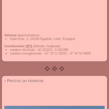
Adresse
(approximative) :
Calle Eras, 2, 24238 Algadefe, León, Espagne
Coordonnées
GPS
(latitude, longitude) :
notation décimale
:
42.221612, -5.581388
notation sexagésimale
:
42° 13' 17.8032", -5° 34' 52.9968"
› Photos du fronton