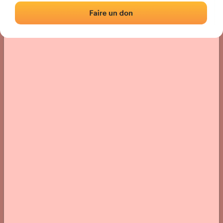
Localisation
Photos
Commentaires et avis
|
|
› Localisation du fronton