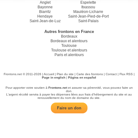
Anglet
Espelette
Bayonne
Itxassou
Biarritz
Mauléon-Licharre
Hendaye
Saint-Jean-Pied-de-Port
Saint-Jean-de-Luz
Saint-Palais
Autres frontons en France
Bordeaux
Bordeaux et alentours
Toulouse
Toulouse et alentours
Paris et alentours
Frontons.net © 2011-2026 |
Accueil
|
Plan du site
|
Carte des frontons
|
Contact
|
Flux RSS
|
Page in english
|
Página en español
Pour apporter votre soutien à
Frontons.net
et assurer sa pérennité, vous pouvez faire un
don.
L'argent récolté servira à payer les dépenses liées aux frais d'hébergement du site et au
renouvellement du nom de domaine du site.
Faire un don