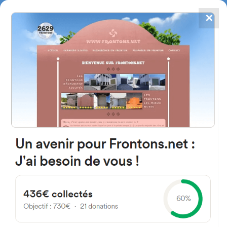
✕
4867
frontons
FRONTONS.NET
RECHERCHER UN FRONTON
PROPOSER UN FRONTON
24238 Algadefe, León Espagne
Calle Eras 2
#3785
Fronton mur à gauche