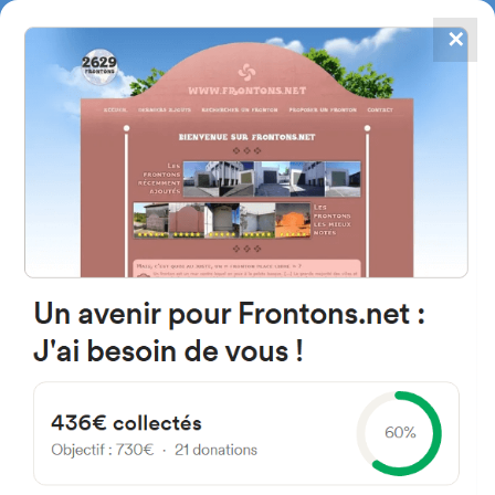
✕
4867
frontons
FRONTONS.NET
RECHERCHER UN FRONTON
PROPOSER UN FRONTON
28022 Madrid, Madrid, Espagne
Avenida Séptima 12-18
#1453
Fronton mur à gauche