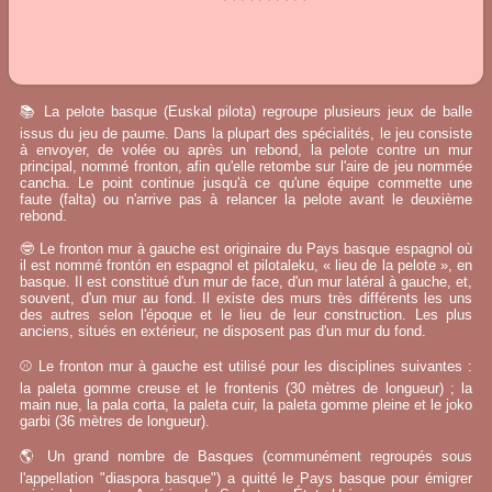
📚 La pelote basque (Euskal pilota) regroupe plusieurs jeux de balle
issus du jeu de paume. Dans la plupart des spécialités, le jeu consiste
à envoyer, de volée ou après un rebond, la pelote contre un mur
principal, nommé fronton, afin qu'elle retombe sur l'aire de jeu nommée
cancha. Le point continue jusqu'à ce qu'une équipe commette une
faute (falta) ou n'arrive pas à relancer la pelote avant le deuxième
rebond.
🤓 Le fronton mur à gauche est originaire du Pays basque espagnol où
il est nommé frontón en espagnol et pilotaleku, « lieu de la pelote », en
basque. Il est constitué d'un mur de face, d'un mur latéral à gauche, et,
souvent, d'un mur au fond. Il existe des murs très différents les uns
des autres selon l'époque et le lieu de leur construction. Les plus
anciens, situés en extérieur, ne disposent pas d'un mur du fond.
⚾ Le fronton mur à gauche est utilisé pour les disciplines suivantes :
la paleta gomme creuse et le frontenis (30 mètres de longueur) ; la
main nue, la pala corta, la paleta cuir, la paleta gomme pleine et le joko
garbi (36 mètres de longueur).
🌎 Un grand nombre de Basques (communément regroupés sous
l'appellation "diaspora basque") a quitté le Pays basque pour émigrer