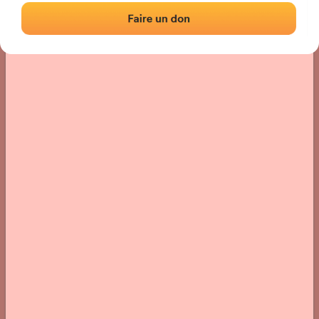
Localisation
Photos
Commentaires et avis
|
|
› Localisation du fronton