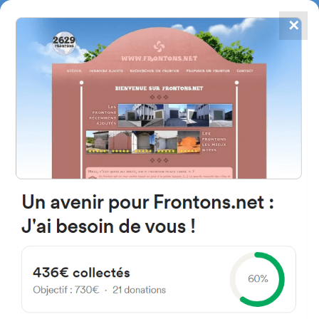
✕
4867
frontons
FRONTONS.NET
RECHERCHER UN FRONTON
PROPOSER UN FRONTON
28294 Robledo de Chavela,
Madrid Espagne
Calle Antonio Robles 10
#4018