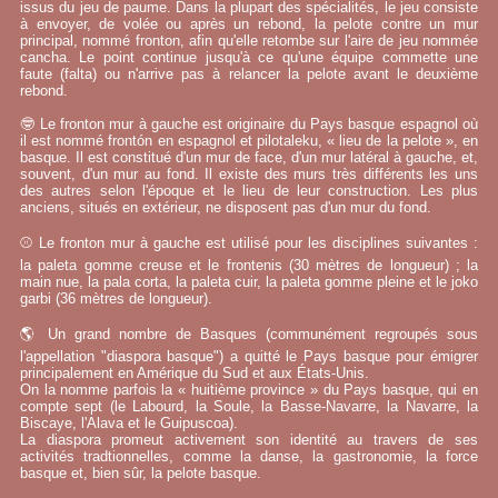
issus du jeu de paume. Dans la plupart des spécialités, le jeu consiste
à envoyer, de volée ou après un rebond, la pelote contre un mur
principal, nommé fronton, afin qu'elle retombe sur l'aire de jeu nommée
cancha. Le point continue jusqu'à ce qu'une équipe commette une
faute (falta) ou n'arrive pas à relancer la pelote avant le deuxième
rebond.
🤓 Le fronton mur à gauche est originaire du Pays basque espagnol où
il est nommé frontón en espagnol et pilotaleku, « lieu de la pelote », en
basque. Il est constitué d'un mur de face, d'un mur latéral à gauche, et,
souvent, d'un mur au fond. Il existe des murs très différents les uns
des autres selon l'époque et le lieu de leur construction. Les plus
anciens, situés en extérieur, ne disposent pas d'un mur du fond.
⚾ Le fronton mur à gauche est utilisé pour les disciplines suivantes :
la paleta gomme creuse et le frontenis (30 mètres de longueur) ; la
main nue, la pala corta, la paleta cuir, la paleta gomme pleine et le joko
garbi (36 mètres de longueur).
🌎 Un grand nombre de Basques (communément regroupés sous
l'appellation "diaspora basque") a quitté le Pays basque pour émigrer
principalement en Amérique du Sud et aux États-Unis.
On la nomme parfois la « huitième province » du Pays basque, qui en
compte sept (le Labourd, la Soule, la Basse-Navarre, la Navarre, la
Biscaye, l'Alava et le Guipuscoa).
La diaspora promeut activement son identité au travers de ses
activités tradtionnelles, comme la danse, la gastronomie, la force
basque et, bien sûr, la pelote basque.