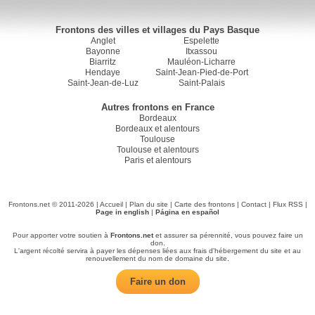
Frontons des villes et villages du Pays Basque
Anglet
Espelette
Bayonne
Itxassou
Biarritz
Mauléon-Licharre
Hendaye
Saint-Jean-Pied-de-Port
Saint-Jean-de-Luz
Saint-Palais
Autres frontons en France
Bordeaux
Bordeaux et alentours
Toulouse
Toulouse et alentours
Paris et alentours
Frontons.net © 2011-2026 |
Accueil
|
Plan du site
|
Carte des frontons
|
Contact
|
Flux RSS
|
Page in english
|
Página en español
Pour apporter votre soutien à
Frontons.net
et assurer sa pérennité, vous pouvez faire un
don.
L'argent récolté servira à payer les dépenses liées aux frais d'hébergement du site et au
renouvellement du nom de domaine du site.
Faire un don