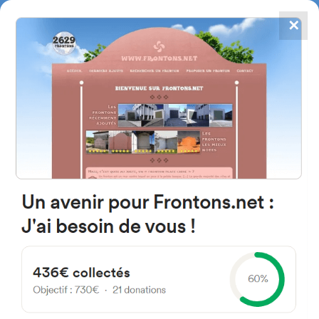
✕
4867
frontons
FRONTONS.NET
RECHERCHER UN FRONTON
PROPOSER UN FRONTON
28710 El Molar, Madrid Espagne
Calle de San Isidro S/N
#3417
Fronton mur à gauche