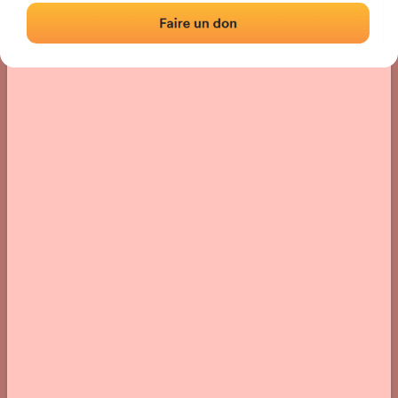
Localisation
Photos
Commentaires et avis
|
|
› Localisation du fronton