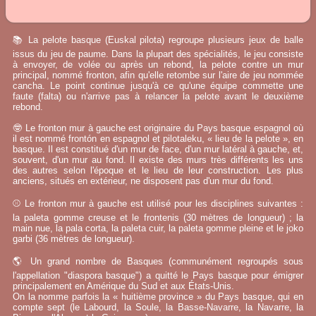
📚 La pelote basque (Euskal pilota) regroupe plusieurs jeux de balle
issus du jeu de paume. Dans la plupart des spécialités, le jeu consiste
à envoyer, de volée ou après un rebond, la pelote contre un mur
principal, nommé fronton, afin qu'elle retombe sur l'aire de jeu nommée
cancha. Le point continue jusqu'à ce qu'une équipe commette une
faute (falta) ou n'arrive pas à relancer la pelote avant le deuxième
rebond.
🤓 Le fronton mur à gauche est originaire du Pays basque espagnol où
il est nommé frontón en espagnol et pilotaleku, « lieu de la pelote », en
basque. Il est constitué d'un mur de face, d'un mur latéral à gauche, et,
souvent, d'un mur au fond. Il existe des murs très différents les uns
des autres selon l'époque et le lieu de leur construction. Les plus
anciens, situés en extérieur, ne disposent pas d'un mur du fond.
⚾ Le fronton mur à gauche est utilisé pour les disciplines suivantes :
la paleta gomme creuse et le frontenis (30 mètres de longueur) ; la
main nue, la pala corta, la paleta cuir, la paleta gomme pleine et le joko
garbi (36 mètres de longueur).
🌎 Un grand nombre de Basques (communément regroupés sous
l'appellation "diaspora basque") a quitté le Pays basque pour émigrer
principalement en Amérique du Sud et aux États-Unis.
On la nomme parfois la « huitième province » du Pays basque, qui en
compte sept (le Labourd, la Soule, la Basse-Navarre, la Navarre, la