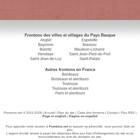
Frontons des villes et villages du Pays Basque
Anglet
Espelette
Bayonne
Itxassou
Biarritz
Mauléon-Licharre
Hendaye
Saint-Jean-Pied-de-Port
Saint-Jean-de-Luz
Saint-Palais
Autres frontons en France
Bordeaux
Bordeaux et alentours
Toulouse
Toulouse et alentours
Paris et alentours
Frontons.net © 2011-2026 |
Accueil
|
Plan du site
|
Carte des frontons
|
Contact
|
Flux RSS
|
Page in english
|
Página en español
Pour apporter votre soutien à
Frontons.net
et assurer sa pérennité, vous pouvez faire un
don.
L'argent récolté servira à payer les dépenses liées aux frais d'hébergement du site et au
renouvellement du nom de domaine du site.