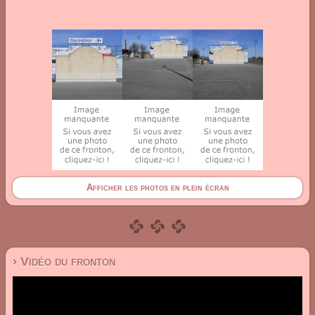
Afficher les photos en plein écran
› Vidéo du fronton