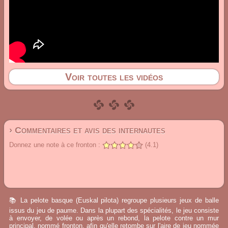
Voir toutes les vidéos
› Commentaires et avis des internautes
Donnez une note à ce fronton :
(4.1)
📚 La pelote basque (Euskal pilota) regroupe plusieurs jeux de balle
issus du jeu de paume. Dans la plupart des spécialités, le jeu consiste
à envoyer, de volée ou après un rebond, la pelote contre un mur
principal, nommé fronton, afin qu'elle retombe sur l'aire de jeu nommée