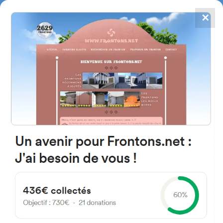
✕
4867
frontons
FRONTONS.NET
RECHERCHER UN FRONTON
PROPOSER UN FRONTON
31120 Portet-sur-Garonne,
France
8 Rue Pierre Brossolette
#85