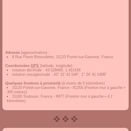
Adresse
(approximative) :
8 Rue Pierre Brossolette, 31120 Portet-sur-Garonne, France
Coordonnées
GPS
(latitude, longitude) :
notation décimale
:
43.528485, 1.411428
notation sexagésimale
:
43° 31' 42.546", 1° 24' 41.1408"
Quelques frontons à proximité
(à moins de 5 kilomèters)
31120 Portet-sur-Garonne, France - #1255
(
Fronton mur à gauche •
305 mètres
)
31100 Toulouse, France - #977
(
Fronton mur à gauche • 4,1
kilomètres
)