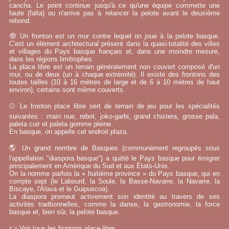
cancha. Le point continue jusqu'à ce qu'une équipe commette une
faute (falta) ou n'arrive pas à relancer la pelote avant le deuxième
rebond.
🤓 Un fronton est un mur contre lequel on joue à la pelote basque.
C'est un élément architectural présent dans la quasi-totalité des villes
et villages du Pays basque français et, dans une moindre mesure,
dans les régions limitrophes.
La place libre est un terrain généralement non couvert composé d'un
mur, ou de deux (un à chaque extrémité). Il existe des frontons des
toutes tailles (10 à 16 mètres de large et de 6 à 10 mètres de haut
environ), certains sont même couverts.
⚾ Le fronton place libre sert de terrain de jeu pour les spécialités
suivantes : main nue, rebot, joko-garbi, grand chistera, grosse pala,
paleta cuir et paleta gomme pleine.
En basque, on appelle cet endroit plaza.
🌎 Un grand nombre de Basques (communément regroupés sous
l'appellation "diaspora basque") a quitté le Pays basque pour émigrer
principalement en Amérique du Sud et aux États-Unis.
On la nomme parfois la « huitième province » du Pays basque, qui en
compte sept (le Labourd, la Soule, la Basse-Navarre, la Navarre, la
Biscaye, l'Alava et le Guipuscoa).
La diaspora promeut activement son identité au travers de ses
activités tradtionnelles, comme la danse, la gastronomie, la force
basque et, bien sûr, la pelote basque.
👉
Voir tous les frontons place libre