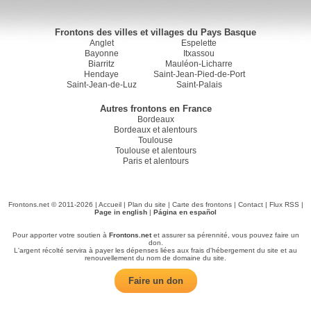
Frontons des villes et villages du Pays Basque
Anglet
Espelette
Bayonne
Itxassou
Biarritz
Mauléon-Licharre
Hendaye
Saint-Jean-Pied-de-Port
Saint-Jean-de-Luz
Saint-Palais
Autres frontons en France
Bordeaux
Bordeaux et alentours
Toulouse
Toulouse et alentours
Paris et alentours
Frontons.net © 2011-2026 |
Accueil
|
Plan du site
|
Carte des frontons
|
Contact
|
Flux RSS
|
Page in english
|
Página en español
Pour apporter votre soutien à
Frontons.net
et assurer sa pérennité, vous pouvez faire un
don.
L'argent récolté servira à payer les dépenses liées aux frais d'hébergement du site et au
renouvellement du nom de domaine du site.
Faire un don