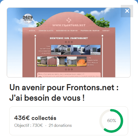
✕
4867
frontons
FRONTONS.NET
RECHERCHER UN FRONTON
PROPOSER UN FRONTON
31175 Salinas de Oro, Navarra
Espagne
Calle Centro 9
#1922