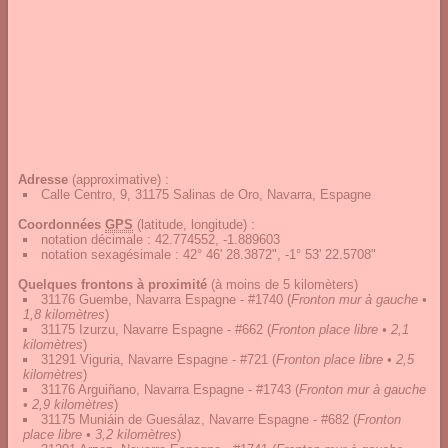
Adresse
(approximative) :
Calle Centro, 9, 31175 Salinas de Oro, Navarra, Espagne
Coordonnées
GPS
(latitude, longitude) :
notation décimale
:
42.774552, -1.889603
notation sexagésimale
:
42° 46' 28.3872", -1° 53' 22.5708"
Quelques frontons à proximité
(à moins de 5 kilomèters)
31176 Guembe, Navarra Espagne - #1740
(
Fronton mur à gauche •
1,8 kilomètres
)
31175 Izurzu, Navarre Espagne - #662
(
Fronton place libre • 2,1
kilomètres
)
31291 Viguria, Navarre Espagne - #721
(
Fronton place libre • 2,5
kilomètres
)
31176 Arguiñano, Navarra Espagne - #1743
(
Fronton mur à gauche
• 2,9 kilomètres
)
31175 Muniáin de Guesálaz, Navarre Espagne - #682
(
Fronton
place libre • 3,2 kilomètres
)