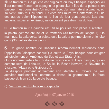
🤓 Le fronton mur à gauche est originaire du Pays basque espagnol où
il est nommé frontón en espagnol et pilotaleku, « lieu de la pelote », en
basque. Il est constitué d'un mur de face, d'un mur latéral à gauche, et,
souvent, d'un mur au fond. Il existe des murs très différents les uns
des autres selon l'époque et le lieu de leur construction. Les plus
anciens, situés en extérieur, ne disposent pas d'un mur du fond.
⚾ Le fronton mur à gauche est utilisé pour les disciplines suivantes :
la paleta gomme creuse et le frontenis (30 mètres de longueur) ; la
main nue, la pala corta, la paleta cuir, la paleta gomme pleine et le joko
garbi (36 mètres de longueur).
🌎 Un grand nombre de Basques (communément regroupés sous
l'appellation "diaspora basque") a quitté le Pays basque pour émigrer
principalement en Amérique du Sud et aux États-Unis.
On la nomme parfois la « huitième province » du Pays basque, qui en
compte sept (le Labourd, la Soule, la Basse-Navarre, la Navarre, la
Biscaye, l'Alava et le Guipuscoa).
La diaspora promeut activement son identité au travers de ses
activités tradtionnelles, comme la danse, la gastronomie, la force
basque et, bien sûr, la pelote basque.
👉
Voir tous les frontons mur à gauche
Ajouté(s) le 07 janvier 2016