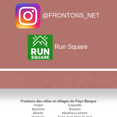
@FRONTONS_NET
Run Square
Frontons des villes et villages du Pays Basque
Anglet
Espelette
Bayonne
Itxassou
Biarritz
Mauléon-Licharre