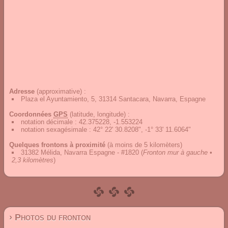
Adresse
(approximative) :
Plaza el Ayuntamiento, 5, 31314 Santacara, Navarra, Espagne
Coordonnées
GPS
(latitude, longitude) :
notation décimale
:
42.375228, -1.553224
notation sexagésimale
:
42° 22' 30.8208", -1° 33' 11.6064"
Quelques frontons à proximité
(à moins de 5 kilomèters)
31382 Mélida, Navarra Espagne - #1820
(
Fronton mur à gauche •
2,3 kilomètres
)
› Photos du fronton