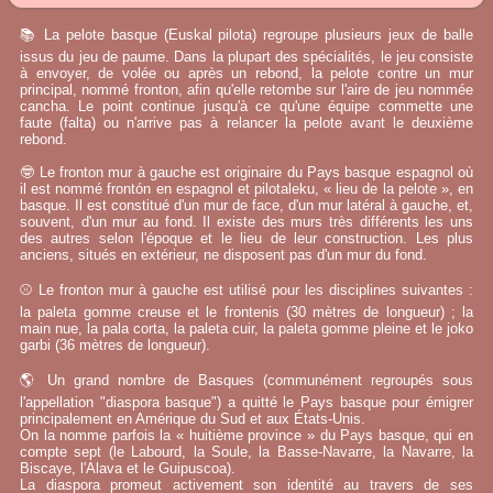
📚 La pelote basque (Euskal pilota) regroupe plusieurs jeux de balle
issus du jeu de paume. Dans la plupart des spécialités, le jeu consiste
à envoyer, de volée ou après un rebond, la pelote contre un mur
principal, nommé fronton, afin qu'elle retombe sur l'aire de jeu nommée
cancha. Le point continue jusqu'à ce qu'une équipe commette une
faute (falta) ou n'arrive pas à relancer la pelote avant le deuxième
rebond.
🤓 Le fronton mur à gauche est originaire du Pays basque espagnol où
il est nommé frontón en espagnol et pilotaleku, « lieu de la pelote », en
basque. Il est constitué d'un mur de face, d'un mur latéral à gauche, et,
souvent, d'un mur au fond. Il existe des murs très différents les uns
des autres selon l'époque et le lieu de leur construction. Les plus
anciens, situés en extérieur, ne disposent pas d'un mur du fond.
⚾ Le fronton mur à gauche est utilisé pour les disciplines suivantes :
la paleta gomme creuse et le frontenis (30 mètres de longueur) ; la
main nue, la pala corta, la paleta cuir, la paleta gomme pleine et le joko
garbi (36 mètres de longueur).
🌎 Un grand nombre de Basques (communément regroupés sous
l'appellation "diaspora basque") a quitté le Pays basque pour émigrer
principalement en Amérique du Sud et aux États-Unis.
On la nomme parfois la « huitième province » du Pays basque, qui en
compte sept (le Labourd, la Soule, la Basse-Navarre, la Navarre, la
Biscaye, l'Alava et le Guipuscoa).
La diaspora promeut activement son identité au travers de ses