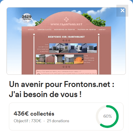
✕
4867
frontons
FRONTONS.NET
RECHERCHER UN FRONTON
PROPOSER UN FRONTON
31314 Santacara, Navarra
Espagne
Plaza el Ayuntamiento 5
#1927