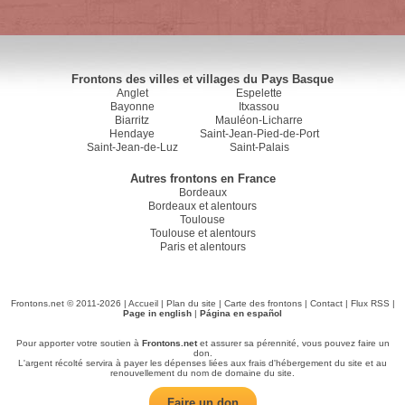
Frontons des villes et villages du Pays Basque
Anglet
Espelette
Bayonne
Itxassou
Biarritz
Mauléon-Licharre
Hendaye
Saint-Jean-Pied-de-Port
Saint-Jean-de-Luz
Saint-Palais
Autres frontons en France
Bordeaux
Bordeaux et alentours
Toulouse
Toulouse et alentours
Paris et alentours
Frontons.net © 2011-2026 |
Accueil
|
Plan du site
|
Carte des frontons
|
Contact
|
Flux RSS
|
Page in english
|
Página en español
Pour apporter votre soutien à
Frontons.net
et assurer sa pérennité, vous pouvez faire un
don.
L'argent récolté servira à payer les dépenses liées aux frais d'hébergement du site et au
renouvellement du nom de domaine du site.
Faire un don