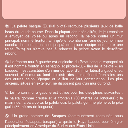
📚 La pelote basque (Euskal pilota) regroupe plusieurs jeux de balle
issus du jeu de paume. Dans la plupart des spécialités, le jeu consiste
à envoyer, de volée ou après un rebond, la pelote contre un mur
principal, nommé fronton, afin qu'elle retombe sur l'aire de jeu nommée
cancha. Le point continue jusqu'à ce qu'une équipe commette une
faute (falta) ou n'arrive pas à relancer la pelote avant le deuxième
rebond.
🤓 Le fronton mur à gauche est originaire du Pays basque espagnol où
il est nommé frontón en espagnol et pilotaleku, « lieu de la pelote », en
basque. Il est constitué d'un mur de face, d'un mur latéral à gauche, et,
souvent, d'un mur au fond. Il existe des murs très différents les uns
des autres selon l'époque et le lieu de leur construction. Les plus
anciens, situés en extérieur, ne disposent pas d'un mur du fond.
⚾ Le fronton mur à gauche est utilisé pour les disciplines suivantes :
la paleta gomme creuse et le frontenis (30 mètres de longueur) ; la
main nue, la pala corta, la paleta cuir, la paleta gomme pleine et le joko
garbi (36 mètres de longueur).
🌎 Un grand nombre de Basques (communément regroupés sous
l'appellation "diaspora basque") a quitté le Pays basque pour émigrer
principalement en Amérique du Sud et aux États-Unis.