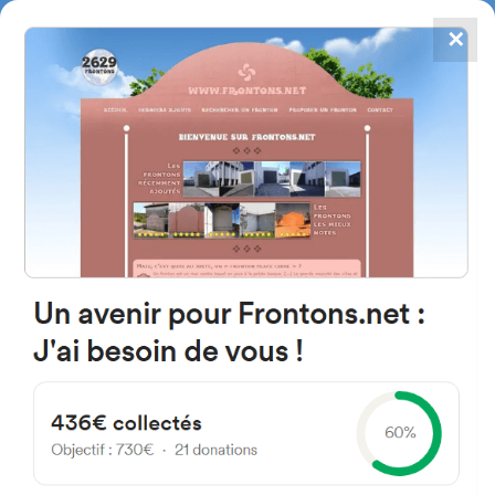
✕
4867
frontons
FRONTONS.NET
RECHERCHER UN FRONTON
PROPOSER UN FRONTON
31454 Bigüézal, Navarra
Espagne
Calle del Paco 3
#1916