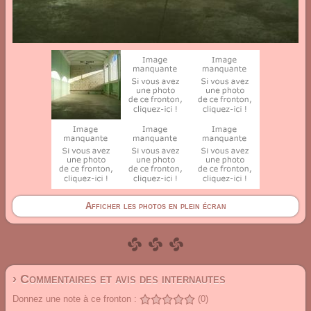
Afficher les photos en plein écran
› Commentaires et avis des internautes
Donnez une note à ce fronton :
(0)