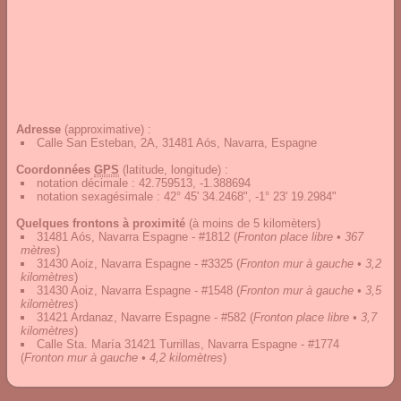
Adresse
(approximative) :
Calle San Esteban, 2A, 31481 Aós, Navarra, Espagne
Coordonnées
GPS
(latitude, longitude) :
notation décimale
:
42.759513, -1.388694
notation sexagésimale
:
42° 45' 34.2468", -1° 23' 19.2984"
Quelques frontons à proximité
(à moins de 5 kilomèters)
31481 Aós, Navarra Espagne - #1812
(
Fronton place libre • 367
mètres
)
31430 Aoiz, Navarra Espagne - #3325
(
Fronton mur à gauche • 3,2
kilomètres
)
31430 Aoiz, Navarra Espagne - #1548
(
Fronton mur à gauche • 3,5
kilomètres
)
31421 Ardanaz, Navarre Espagne - #582
(
Fronton place libre • 3,7
kilomètres
)
Calle Sta. María 31421 Turrillas, Navarra Espagne - #1774
(
Fronton mur à gauche • 4,2 kilomètres
)