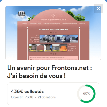
✕
4867
frontons
FRONTONS.NET
RECHERCHER UN FRONTON
PROPOSER UN FRONTON
31481 Aós, Navarra Espagne
Calle San Esteban 2A
#2599
Fronton mur à gauche