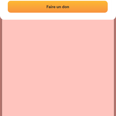
Localisation
Photos
Commentaires et avis
|
|
› Localisation du fronton