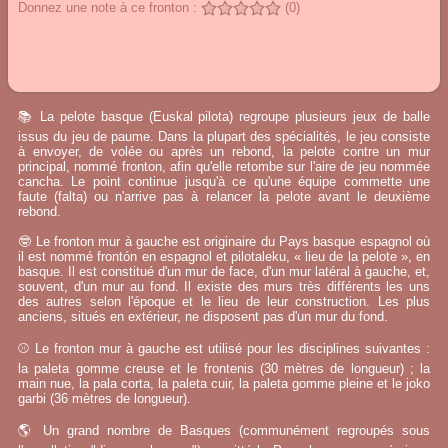
Donnez une note à ce fronton :
(0)
📚 La pelote basque (Euskal pilota) regroupe plusieurs jeux de balle
issus du jeu de paume. Dans la plupart des spécialités, le jeu consiste
à envoyer, de volée ou après un rebond, la pelote contre un mur
principal, nommé fronton, afin qu'elle retombe sur l'aire de jeu nommée
cancha. Le point continue jusqu'à ce qu'une équipe commette une
faute (falta) ou n'arrive pas à relancer la pelote avant le deuxième
rebond.
🤓 Le fronton mur à gauche est originaire du Pays basque espagnol où
il est nommé frontón en espagnol et pilotaleku, « lieu de la pelote », en
basque. Il est constitué d'un mur de face, d'un mur latéral à gauche, et,
souvent, d'un mur au fond. Il existe des murs très différents les uns
des autres selon l'époque et le lieu de leur construction. Les plus
anciens, situés en extérieur, ne disposent pas d'un mur du fond.
⚾ Le fronton mur à gauche est utilisé pour les disciplines suivantes :
la paleta gomme creuse et le frontenis (30 mètres de longueur) ; la
main nue, la pala corta, la paleta cuir, la paleta gomme pleine et le joko
garbi (36 mètres de longueur).
🌎 Un grand nombre de Basques (communément regroupés sous