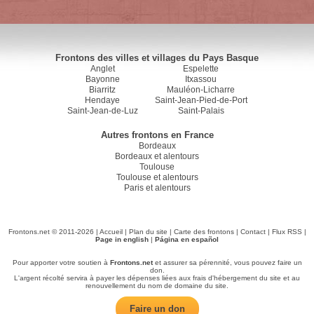
Frontons des villes et villages du Pays Basque
Anglet
Espelette
Bayonne
Itxassou
Biarritz
Mauléon-Licharre
Hendaye
Saint-Jean-Pied-de-Port
Saint-Jean-de-Luz
Saint-Palais
Autres frontons en France
Bordeaux
Bordeaux et alentours
Toulouse
Toulouse et alentours
Paris et alentours
Frontons.net © 2011-2026 |
Accueil
|
Plan du site
|
Carte des frontons
|
Contact
|
Flux RSS
|
Page in english
|
Página en español
Pour apporter votre soutien à
Frontons.net
et assurer sa pérennité, vous pouvez faire un
don.
L'argent récolté servira à payer les dépenses liées aux frais d'hébergement du site et au
renouvellement du nom de domaine du site.
Faire un don