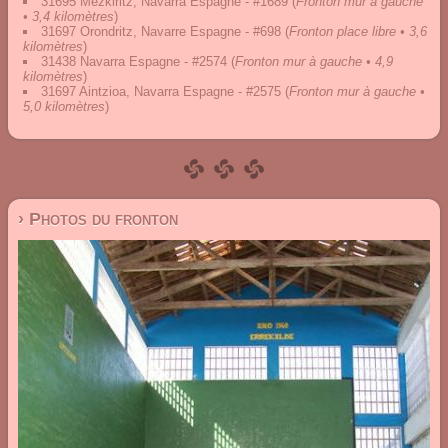
31695 Mezkiritz, Navarra Espagne - #1689
(
Fronton mur à gauche
• 3,4 kilomètres
)
31697 Orondritz, Navarre Espagne - #698
(
Fronton place libre • 3,6
kilomètres
)
31438 Navarra Espagne - #2574
(
Fronton mur à gauche • 4,9
kilomètres
)
31697 Aintzioa, Navarra Espagne - #2575
(
Fronton mur à gauche •
5,0 kilomètres
)
› Photos du fronton