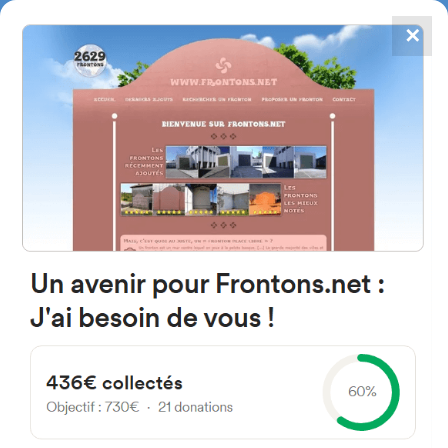
✕
4867
frontons
FRONTONS.NET
RECHERCHER UN FRONTON
PROPOSER UN FRONTON
31696 Lintzoain, Navarra
Espagne
Calle San Saturnino 11
#1688