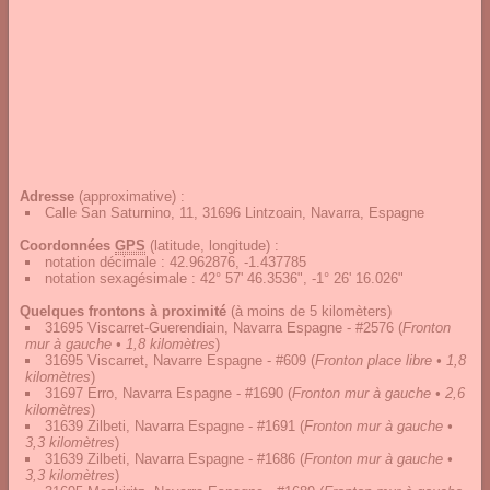
Adresse
(approximative) :
Calle San Saturnino, 11, 31696 Lintzoain, Navarra, Espagne
Coordonnées
GPS
(latitude, longitude) :
notation décimale
:
42.962876, -1.437785
notation sexagésimale
:
42° 57' 46.3536", -1° 26' 16.026"
Quelques frontons à proximité
(à moins de 5 kilomèters)
31695 Viscarret-Guerendiain, Navarra Espagne - #2576
(
Fronton
mur à gauche • 1,8 kilomètres
)
31695 Viscarret, Navarre Espagne - #609
(
Fronton place libre • 1,8
kilomètres
)
31697 Erro, Navarra Espagne - #1690
(
Fronton mur à gauche • 2,6
kilomètres
)
31639 Zilbeti, Navarra Espagne - #1691
(
Fronton mur à gauche •
3,3 kilomètres
)
31639 Zilbeti, Navarra Espagne - #1686
(
Fronton mur à gauche •
3,3 kilomètres
)