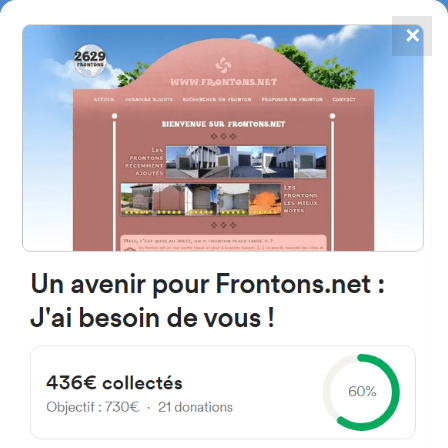
✕
4867
frontons
FRONTONS.NET
RECHERCHER UN FRONTON
PROPOSER UN FRONTON
32000 Auch, France
2-4 Rue Racine
#165
Fronton place libre