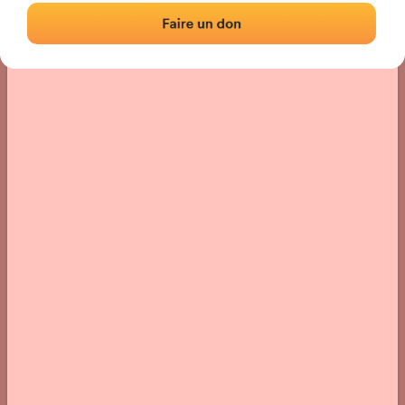
Localisation
Photos
Commentaires et avis
|
|
› Localisation du fronton