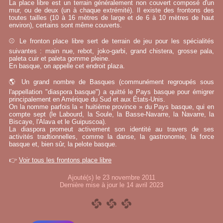
La place libre est un terrain généralement non couvert composé d'un
mur, ou de deux (un à chaque extrémité). Il existe des frontons des
toutes tailles (10 à 16 mètres de large et de 6 à 10 mètres de haut
environ), certains sont même couverts.
⚾ Le fronton place libre sert de terrain de jeu pour les spécialités
suivantes : main nue, rebot, joko-garbi, grand chistera, grosse pala,
paleta cuir et paleta gomme pleine.
En basque, on appelle cet endroit plaza.
🌎 Un grand nombre de Basques (communément regroupés sous
l'appellation "diaspora basque") a quitté le Pays basque pour émigrer
principalement en Amérique du Sud et aux États-Unis.
On la nomme parfois la « huitième province » du Pays basque, qui en
compte sept (le Labourd, la Soule, la Basse-Navarre, la Navarre, la
Biscaye, l'Alava et le Guipuscoa).
La diaspora promeut activement son identité au travers de ses
activités tradtionnelles, comme la danse, la gastronomie, la force
basque et, bien sûr, la pelote basque.
👉
Voir tous les frontons place libre
Ajouté(s) le 23 novembre 2011
Dernière mise à jour le 14 avril 2023