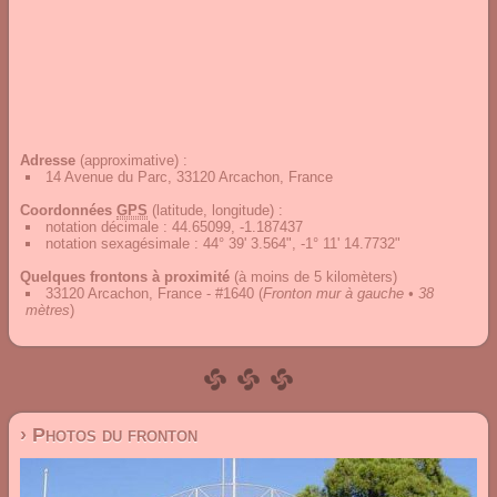
Adresse
(approximative) :
14 Avenue du Parc, 33120 Arcachon, France
Coordonnées
GPS
(latitude, longitude) :
notation décimale
:
44.65099, -1.187437
notation sexagésimale
:
44° 39' 3.564", -1° 11' 14.7732"
Quelques frontons à proximité
(à moins de 5 kilomèters)
33120 Arcachon, France - #1640
(
Fronton mur à gauche • 38
mètres
)
› Photos du fronton