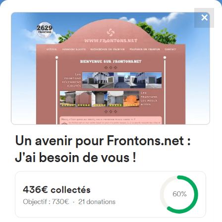
✕
4867
frontons
FRONTONS.NET
RECHERCHER UN FRONTON
PROPOSER UN FRONTON
33120 Arcachon, France
14 Avenue du Parc
#73
Fronton place libre