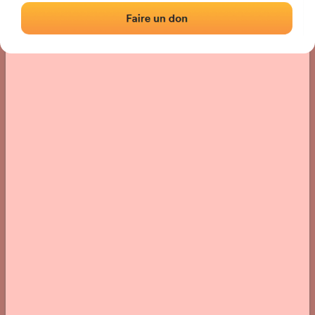
Localisation
Photos
Commentaires et avis
|
|
› Localisation du fronton