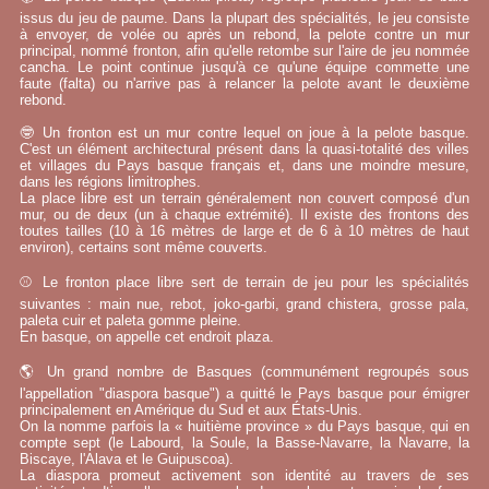
issus du jeu de paume. Dans la plupart des spécialités, le jeu consiste
à envoyer, de volée ou après un rebond, la pelote contre un mur
principal, nommé fronton, afin qu'elle retombe sur l'aire de jeu nommée
cancha. Le point continue jusqu'à ce qu'une équipe commette une
faute (falta) ou n'arrive pas à relancer la pelote avant le deuxième
rebond.
🤓 Un fronton est un mur contre lequel on joue à la pelote basque.
C'est un élément architectural présent dans la quasi-totalité des villes
et villages du Pays basque français et, dans une moindre mesure,
dans les régions limitrophes.
La place libre est un terrain généralement non couvert composé d'un
mur, ou de deux (un à chaque extrémité). Il existe des frontons des
toutes tailles (10 à 16 mètres de large et de 6 à 10 mètres de haut
environ), certains sont même couverts.
⚾ Le fronton place libre sert de terrain de jeu pour les spécialités
suivantes : main nue, rebot, joko-garbi, grand chistera, grosse pala,
paleta cuir et paleta gomme pleine.
En basque, on appelle cet endroit plaza.
🌎 Un grand nombre de Basques (communément regroupés sous
l'appellation "diaspora basque") a quitté le Pays basque pour émigrer
principalement en Amérique du Sud et aux États-Unis.
On la nomme parfois la « huitième province » du Pays basque, qui en
compte sept (le Labourd, la Soule, la Basse-Navarre, la Navarre, la
Biscaye, l'Alava et le Guipuscoa).
La diaspora promeut activement son identité au travers de ses