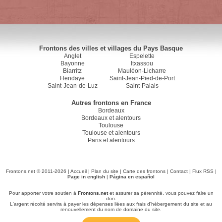
Frontons des villes et villages du Pays Basque
Anglet
Espelette
Bayonne
Itxassou
Biarritz
Mauléon-Licharre
Hendaye
Saint-Jean-Pied-de-Port
Saint-Jean-de-Luz
Saint-Palais
Autres frontons en France
Bordeaux
Bordeaux et alentours
Toulouse
Toulouse et alentours
Paris et alentours
Frontons.net © 2011-2026 |
Accueil
|
Plan du site
|
Carte des frontons
|
Contact
|
Flux RSS
|
Page in english
|
Página en español
Pour apporter votre soutien à
Frontons.net
et assurer sa pérennité, vous pouvez faire un
don.
L'argent récolté servira à payer les dépenses liées aux frais d'hébergement du site et au
renouvellement du nom de domaine du site.