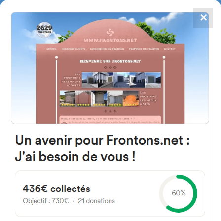
✕
4867
frontons
FRONTONS.NET
RECHERCHER UN FRONTON
PROPOSER UN FRONTON
33185 Le Haillan, France
57 Rue du Médoc
#2205
Trinquet