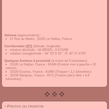
Adresse
(approximative) :
57 Rue du Médoc, 33185 Le Haillan, France
Coordonnées
GPS
(latitude, longitude) :
notation décimale
:
44.885925, -0.674298
notation sexagésimale
:
44° 53' 9.33", -0° 40' 27.4728"
Quelques frontons à proximité
(à moins de 5 kilomèters)
33185 Le Haillan, France - #1469
(
Fronton mur à gauche • 30
mètres
)
33320 Eysines, France - #1999
(
Trinquet • 3,1 kilomètres
)
33700 Merignac, France - #572
(
Fronton place libre • 4,8
kilomètres
)
› Photos du fronton