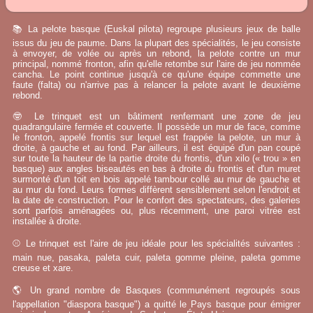
📚 La pelote basque (Euskal pilota) regroupe plusieurs jeux de balle
issus du jeu de paume. Dans la plupart des spécialités, le jeu consiste
à envoyer, de volée ou après un rebond, la pelote contre un mur
principal, nommé fronton, afin qu'elle retombe sur l'aire de jeu nommée
cancha. Le point continue jusqu'à ce qu'une équipe commette une
faute (falta) ou n'arrive pas à relancer la pelote avant le deuxième
rebond.
🤓 Le trinquet est un bâtiment renfermant une zone de jeu
quadrangulaire fermée et couverte. Il possède un mur de face, comme
le fronton, appelé frontis sur lequel est frappée la pelote, un mur à
droite, à gauche et au fond. Par ailleurs, il est équipé d'un pan coupé
sur toute la hauteur de la partie droite du frontis, d'un xilo (« trou » en
basque) aux angles biseautés en bas à droite du frontis et d'un muret
surmonté d'un toit en bois appelé tambour collé au mur de gauche et
au mur du fond. Leurs formes diffèrent sensiblement selon l'endroit et
la date de construction. Pour le confort des spectateurs, des galeries
sont parfois aménagées ou, plus récemment, une paroi vitrée est
installée à droite.
⚾ Le trinquet est l'aire de jeu idéale pour les spécialités suivantes :
main nue, pasaka, paleta cuir, paleta gomme pleine, paleta gomme
creuse et xare.
🌎 Un grand nombre de Basques (communément regroupés sous
l'appellation "diaspora basque") a quitté le Pays basque pour émigrer