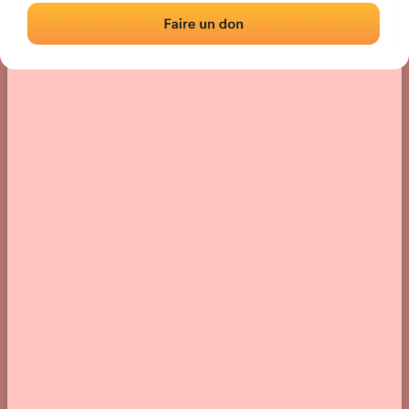
Localisation
Photos
Commentaires et avis
|
|
› Localisation du fronton