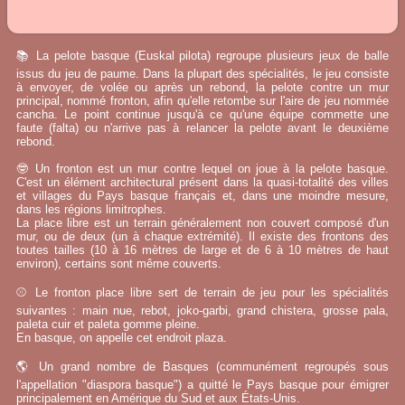
📚 La pelote basque (Euskal pilota) regroupe plusieurs jeux de balle
issus du jeu de paume. Dans la plupart des spécialités, le jeu consiste
à envoyer, de volée ou après un rebond, la pelote contre un mur
principal, nommé fronton, afin qu'elle retombe sur l'aire de jeu nommée
cancha. Le point continue jusqu'à ce qu'une équipe commette une
faute (falta) ou n'arrive pas à relancer la pelote avant le deuxième
rebond.
🤓 Un fronton est un mur contre lequel on joue à la pelote basque.
C'est un élément architectural présent dans la quasi-totalité des villes
et villages du Pays basque français et, dans une moindre mesure,
dans les régions limitrophes.
La place libre est un terrain généralement non couvert composé d'un
mur, ou de deux (un à chaque extrémité). Il existe des frontons des
toutes tailles (10 à 16 mètres de large et de 6 à 10 mètres de haut
environ), certains sont même couverts.
⚾ Le fronton place libre sert de terrain de jeu pour les spécialités
suivantes : main nue, rebot, joko-garbi, grand chistera, grosse pala,
paleta cuir et paleta gomme pleine.
En basque, on appelle cet endroit plaza.
🌎 Un grand nombre de Basques (communément regroupés sous
l'appellation "diaspora basque") a quitté le Pays basque pour émigrer
principalement en Amérique du Sud et aux États-Unis.