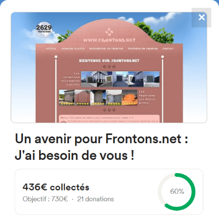
✕
4867
frontons
FRONTONS.NET
RECHERCHER UN FRONTON
PROPOSER UN FRONTON
37115 Valverdón, Salamanque
Espagne
Calle de la Lglesia 12
#1057