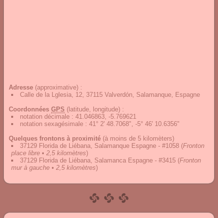
Adresse
(approximative) :
Calle de la Lglesia, 12, 37115 Valverdón, Salamanque, Espagne
Coordonnées
GPS
(latitude, longitude) :
notation décimale
:
41.046863, -5.769621
notation sexagésimale
:
41° 2' 48.7068", -5° 46' 10.6356"
Quelques frontons à proximité
(à moins de 5 kilomèters)
37129 Florida de Liébana, Salamanque Espagne - #1058
(
Fronton
place libre • 2,5 kilomètres
)
37129 Florida de Liébana, Salamanca Espagne - #3415
(
Fronton
mur à gauche • 2,5 kilomètres
)