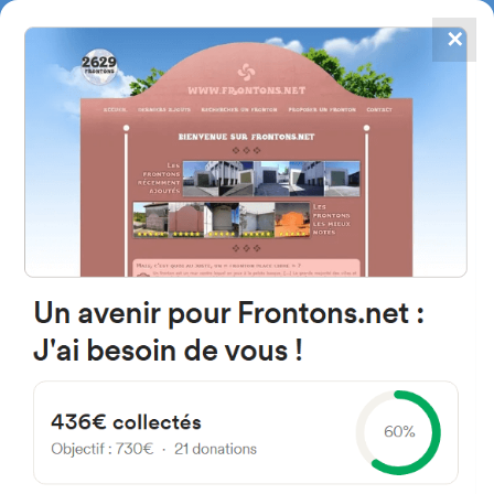
✕
4867
frontons
FRONTONS.NET
RECHERCHER UN FRONTON
PROPOSER UN FRONTON
37159 Puertas, Salamanque
Espagne
SA-CV-129
#1006