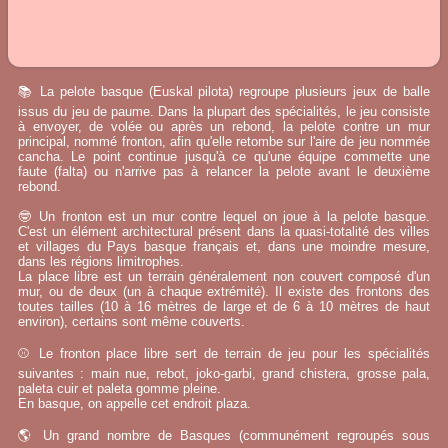
📚 La pelote basque (Euskal pilota) regroupe plusieurs jeux de balle
issus du jeu de paume. Dans la plupart des spécialités, le jeu consiste
à envoyer, de volée ou après un rebond, la pelote contre un mur
principal, nommé fronton, afin qu'elle retombe sur l'aire de jeu nommée
cancha. Le point continue jusqu'à ce qu'une équipe commette une
faute (falta) ou n'arrive pas à relancer la pelote avant le deuxième
rebond.
🤓 Un fronton est un mur contre lequel on joue à la pelote basque.
C'est un élément architectural présent dans la quasi-totalité des villes
et villages du Pays basque français et, dans une moindre mesure,
dans les régions limitrophes.
La place libre est un terrain généralement non couvert composé d'un
mur, ou de deux (un à chaque extrémité). Il existe des frontons des
toutes tailles (10 à 16 mètres de large et de 6 à 10 mètres de haut
environ), certains sont même couverts.
⚾ Le fronton place libre sert de terrain de jeu pour les spécialités
suivantes : main nue, rebot, joko-garbi, grand chistera, grosse pala,
paleta cuir et paleta gomme pleine.
En basque, on appelle cet endroit plaza.
🌎 Un grand nombre de Basques (communément regroupés sous