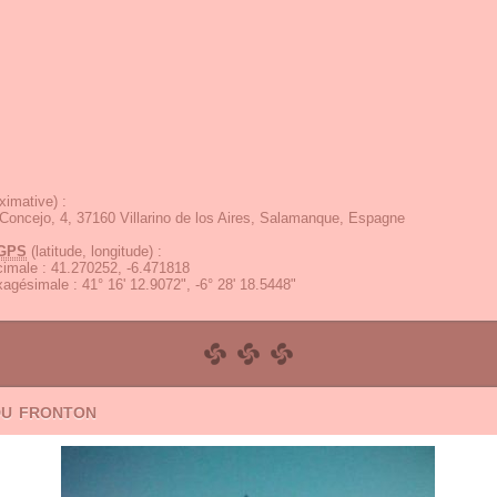
ximative) :
Concejo, 4, 37160 Villarino de los Aires, Salamanque, Espagne
GPS
(latitude, longitude) :
écimale
:
41.270252, -6.471818
exagésimale
:
41° 16' 12.9072", -6° 28' 18.5448"
du fronton