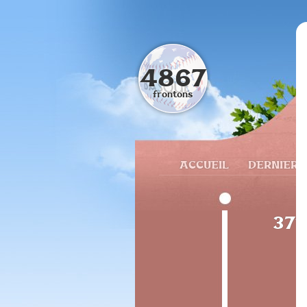
4867
frontons
ACCUEIL
DERNIERS
371