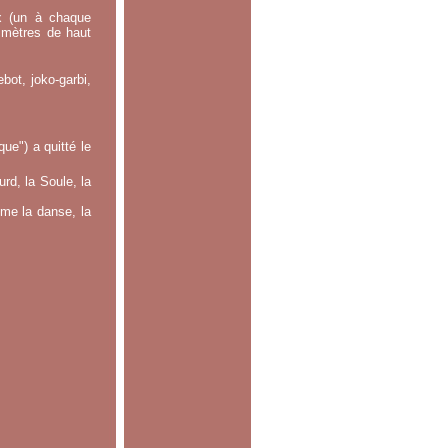
x (un à chaque
0 mètres de haut
bot, joko-garbi,
e") a quitté le
rd, la Soule, la
mme la danse, la