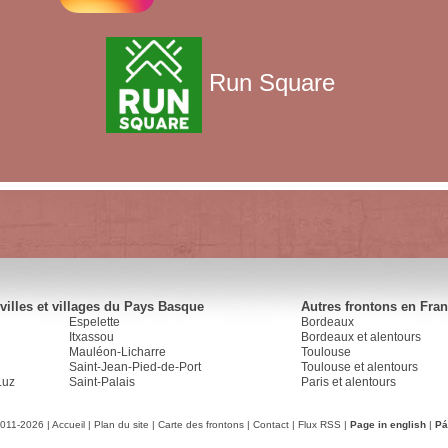
Run Square
villes et villages du Pays Basque
Autres frontons en Fra
Espelette
Bordeaux
Itxassou
Bordeaux et alentours
Mauléon-Licharre
Toulouse
Saint-Jean-Pied-de-Port
Toulouse et alentours
Luz
Saint-Palais
Paris et alentours
2011-2026 |
Accueil
|
Plan du site
|
Carte des frontons
|
Contact
|
Flux RSS
|
Page in english
|
Pá