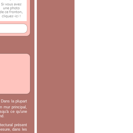
 Dans la plupart
n mur principal,
usqu'à ce qu'une
nd.
tectural présent
mesure, dans les