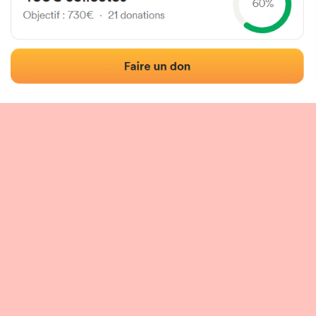
Fronton place libre
Localisation
Photos
Commentaires et avis
|
|
tion du fronton