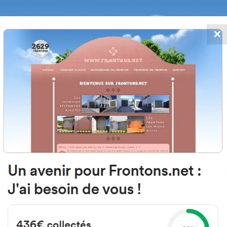
✕
FRONTONS.NET
 AJOUTS
RECHERCHER UN FRONTON
PROPOSER U
60 Villarino de los Aires, Salama
Espagne
Calle Pozo Concejo 4
#1056