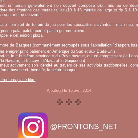
hes.
e est un terrain généralement non couvert composé d'un mur, ou de deu
existe des frontons des toutes tailles (10 à 16 mètres de large et de 6 à 1
ins sont même couverts.
ace libre sert de terrain de jeu pour les spécialités suivantes : main nue, re
 grosse pala, paleta cuir et paleta gomme pleine.
ppelle cet endroit plaza.
mbre de Basques (communément regroupés sous l'appellation "diaspora basqu
ur émigrer principalement en Amérique du Sud et aux États-Unis.
fois la « huitième province » du Pays basque, qui en compte sept (le Labou
la Navarre, la Biscaye, l'Alava et le Guipuscoa).
meut activement son identité au travers de ses activités tradtionnelles, co
 force basque et, bien sûr, la pelote basque.
s frontons place libre
Ajouté(s) le 16 avril 2014
@FRONTONS_NET