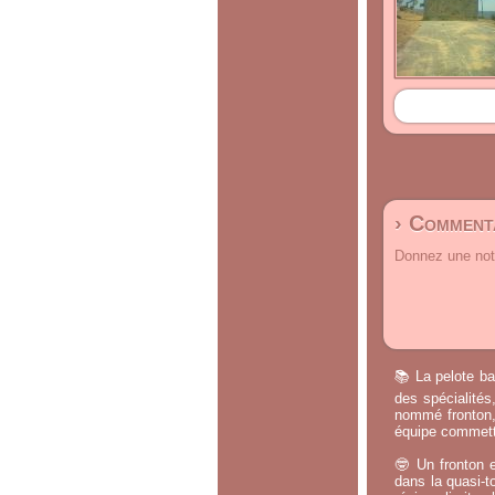
› Commenta
Donnez une note
📚 La pelote ba
des spécialités
nommé fronton, 
équipe commette
🤓 Un fronton e
dans la quasi-t