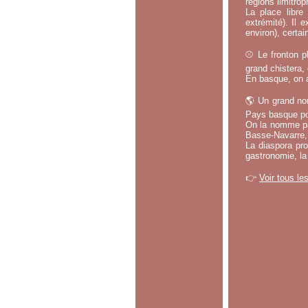
régions limitrop
La place libr
extrémité). Il 
environ), certa
⚾ Le fronton pl
grand chistera,
En basque, on a
🌎 Un grand no
Pays basque po
On la nomme par
Basse-Navarre, 
La diaspora pro
gastronomie, la
👉
Voir tous le