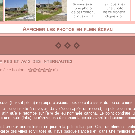
Afficher les photos en plein écran
ires et avis des internautes
 à ce fronton :
(0)
sque (Euskal pilota) regroupe plusieurs jeux de balle issus du jeu de paume.
, le jeu consiste à envoyer, de volée ou après un rebond, la pelote contre u
afin qu'elle retombe sur l'aire de jeu nommée cancha. Le point continue j
 une faute (falta) ou n'arrive pas à relancer la pelote avant le deuxième rebo
st un mur contre lequel on joue à la pelote basque. C'est un élément archi
otalité des villes et villages du Pays basque français et, dans une moindre 