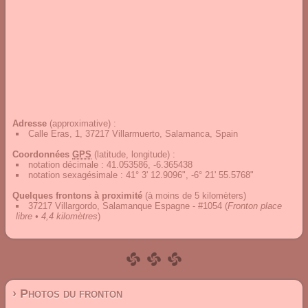
Adresse
(approximative) :
Calle Eras, 1, 37217 Villarmuerto, Salamanca, Spain
Coordonnées
GPS
(latitude, longitude) :
notation décimale
:
41.053586, -6.365438
notation sexagésimale
:
41° 3' 12.9096", -6° 21' 55.5768"
Quelques frontons à proximité
(à moins de 5 kilomèters)
37217 Villargordo, Salamanque Espagne - #1054
(
Fronton place
libre • 4,4 kilomètres
)
› Photos du fronton