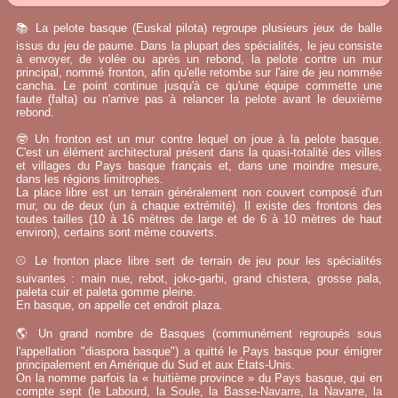
📚 La pelote basque (Euskal pilota) regroupe plusieurs jeux de balle
issus du jeu de paume. Dans la plupart des spécialités, le jeu consiste
à envoyer, de volée ou après un rebond, la pelote contre un mur
principal, nommé fronton, afin qu'elle retombe sur l'aire de jeu nommée
cancha. Le point continue jusqu'à ce qu'une équipe commette une
faute (falta) ou n'arrive pas à relancer la pelote avant le deuxième
rebond.
🤓 Un fronton est un mur contre lequel on joue à la pelote basque.
C'est un élément architectural présent dans la quasi-totalité des villes
et villages du Pays basque français et, dans une moindre mesure,
dans les régions limitrophes.
La place libre est un terrain généralement non couvert composé d'un
mur, ou de deux (un à chaque extrémité). Il existe des frontons des
toutes tailles (10 à 16 mètres de large et de 6 à 10 mètres de haut
environ), certains sont même couverts.
⚾ Le fronton place libre sert de terrain de jeu pour les spécialités
suivantes : main nue, rebot, joko-garbi, grand chistera, grosse pala,
paleta cuir et paleta gomme pleine.
En basque, on appelle cet endroit plaza.
🌎 Un grand nombre de Basques (communément regroupés sous
l'appellation "diaspora basque") a quitté le Pays basque pour émigrer
principalement en Amérique du Sud et aux États-Unis.
On la nomme parfois la « huitième province » du Pays basque, qui en
compte sept (le Labourd, la Soule, la Basse-Navarre, la Navarre, la