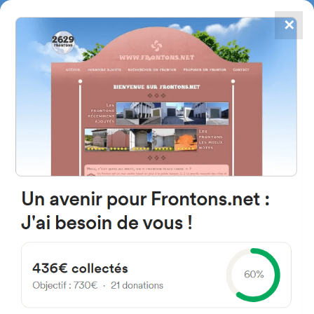
✕
4867
frontons
FRONTONS.NET
RECHERCHER UN FRONTON
PROPOSER UN FRONTON
37217 Villarmuerto, Salamanca
Spain
Calle Eras 1
#5415