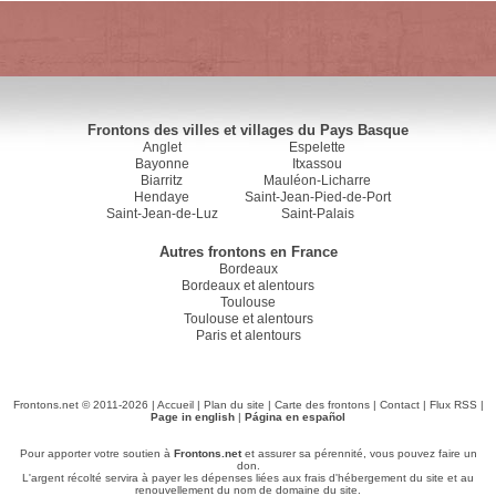
Frontons des villes et villages du Pays Basque
Anglet
Espelette
Bayonne
Itxassou
Biarritz
Mauléon-Licharre
Hendaye
Saint-Jean-Pied-de-Port
Saint-Jean-de-Luz
Saint-Palais
Autres frontons en France
Bordeaux
Bordeaux et alentours
Toulouse
Toulouse et alentours
Paris et alentours
Frontons.net © 2011-2026 |
Accueil
|
Plan du site
|
Carte des frontons
|
Contact
|
Flux RSS
|
Page in english
|
Página en español
Pour apporter votre soutien à
Frontons.net
et assurer sa pérennité, vous pouvez faire un
don.
L'argent récolté servira à payer les dépenses liées aux frais d'hébergement du site et au
renouvellement du nom de domaine du site.