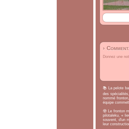
› Commenta
Donnez une note
📚 La pelote ba
des spécialités
nommé fronton, 
équipe commette
🤓 Le fronton m
pilotaleku, « li
souvent, d'un m
leur constructi