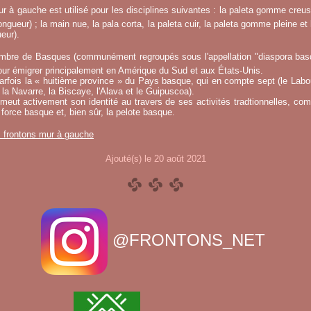
r à gauche est utilisé pour les disciplines suivantes : la paleta gomme creuse
ngueur) ; la main nue, la pala corta, la paleta cuir, la paleta gomme pleine et 
eur).
mbre de Basques (communément regroupés sous l'appellation "diaspora basqu
ur émigrer principalement en Amérique du Sud et aux États-Unis.
fois la « huitième province » du Pays basque, qui en compte sept (le Labou
la Navarre, la Biscaye, l'Alava et le Guipuscoa).
meut activement son identité au travers de ses activités tradtionnelles, co
 force basque et, bien sûr, la pelote basque.
s frontons mur à gauche
Ajouté(s) le 20 août 2021
@FRONTONS_NET