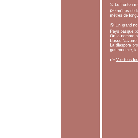
⚾ Le fronton mu
(30 mètres de lo
mètres de longu
🌎 Un grand no
Pays basque po
On la nomme par
Basse-Navarre, 
La diaspora pro
gastronomie, la
👉
Voir tous le