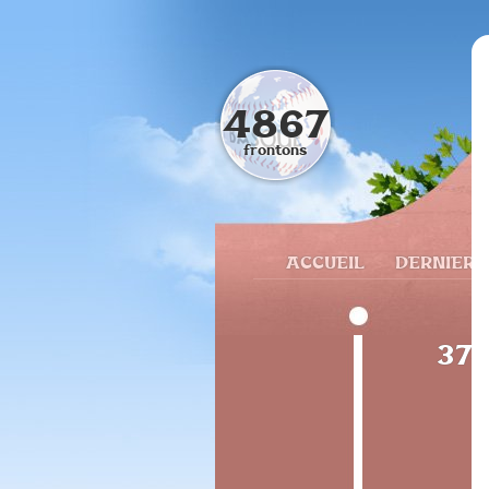
4867
frontons
ACCUEIL
DERNIERS
374