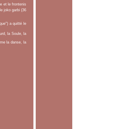
 et le frontenis
le joko garbi (36
e") a quitté le
rd, la Soule, la
mme la danse, la