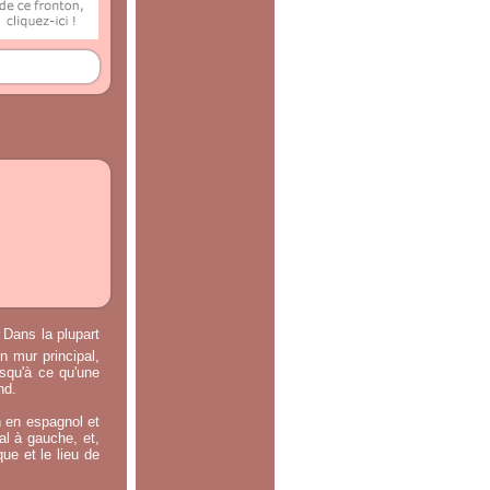
 Dans la plupart
n mur principal,
usqu'à ce qu'une
nd.
n en espagnol et
ral à gauche, et,
ue et le lieu de