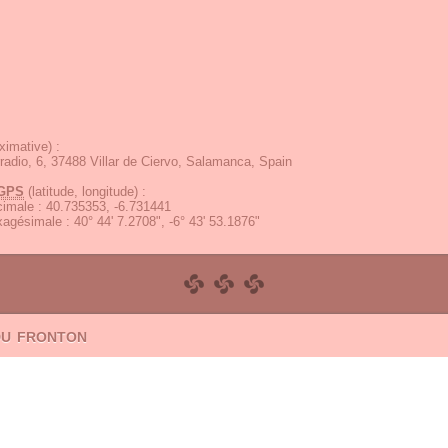
ximative) :
rradio, 6, 37488 Villar de Ciervo, Salamanca, Spain
GPS
(latitude, longitude) :
écimale
:
40.735353, -6.731441
exagésimale
:
40° 44' 7.2708", -6° 43' 53.1876"
du fronton