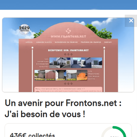
✕
FRONTONS.NET
 AJOUTS
RECHERCHER UN FRONTON
PROPOSER U
88 Villar de Ciervo, Salamanca S
Calle Extrarradio 6
#4810
Fronton mur à gauche