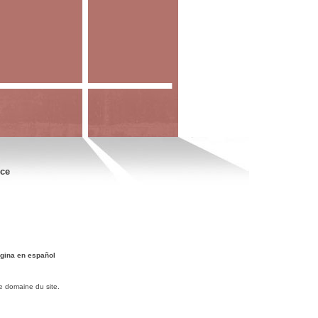
nce
gina en español
e domaine du site.