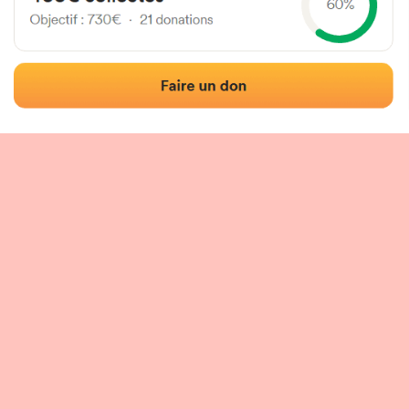
Localisation
Photos
Commentaires et avis
|
|
tion du fronton