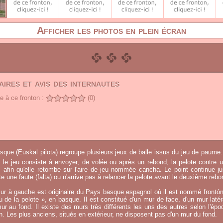
Afficher les photos en plein écran
ires et avis des internautes
 à ce fronton :
(0)
sque (Euskal pilota) regroupe plusieurs jeux de balle issus du jeu de paume.
, le jeu consiste à envoyer, de volée ou après un rebond, la pelote contre u
afin qu'elle retombe sur l'aire de jeu nommée cancha. Le point continue j
 une faute (falta) ou n'arrive pas à relancer la pelote avant le deuxième rebo
ur à gauche est originaire du Pays basque espagnol où il est nommé frontó
eu de la pelote », en basque. Il est constitué d'un mur de face, d'un mur laté
ur au fond. Il existe des murs très différents les uns des autres selon l'époq
on. Les plus anciens, situés en extérieur, ne disposent pas d'un mur du fond.