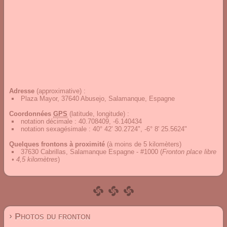
Adresse
(approximative) :
Plaza Mayor, 37640 Abusejo, Salamanque, Espagne
Coordonnées
GPS
(latitude, longitude) :
notation décimale
:
40.708409, -6.140434
notation sexagésimale
:
40° 42' 30.2724", -6° 8' 25.5624"
Quelques frontons à proximité
(à moins de 5 kilomèters)
37630 Cabrillas, Salamanque Espagne - #1000
(
Fronton place libre
• 4,5 kilomètres
)
› Photos du fronton