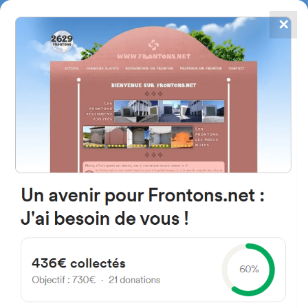
✕
4867
frontons
FRONTONS.NET
RECHERCHER UN FRONTON
PROPOSER UN FRONTON
37640 Abusejo, Salamanque
Espagne
Plaza Mayor
#969