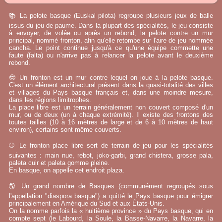
📚 La pelote basque (Euskal pilota) regroupe plusieurs jeux de balle
issus du jeu de paume. Dans la plupart des spécialités, le jeu consiste
à envoyer, de volée ou après un rebond, la pelote contre un mur
principal, nommé fronton, afin qu'elle retombe sur l'aire de jeu nommée
cancha. Le point continue jusqu'à ce qu'une équipe commette une
faute (falta) ou n'arrive pas à relancer la pelote avant le deuxième
rebond.
🤓 Un fronton est un mur contre lequel on joue à la pelote basque.
C'est un élément architectural présent dans la quasi-totalité des villes
et villages du Pays basque français et, dans une moindre mesure,
dans les régions limitrophes.
La place libre est un terrain généralement non couvert composé d'un
mur, ou de deux (un à chaque extrémité). Il existe des frontons des
toutes tailles (10 à 16 mètres de large et de 6 à 10 mètres de haut
environ), certains sont même couverts.
⚾ Le fronton place libre sert de terrain de jeu pour les spécialités
suivantes : main nue, rebot, joko-garbi, grand chistera, grosse pala,
paleta cuir et paleta gomme pleine.
En basque, on appelle cet endroit plaza.
🌎 Un grand nombre de Basques (communément regroupés sous
l'appellation "diaspora basque") a quitté le Pays basque pour émigrer
principalement en Amérique du Sud et aux États-Unis.
On la nomme parfois la « huitième province » du Pays basque, qui en
compte sept (le Labourd, la Soule, la Basse-Navarre, la Navarre, la