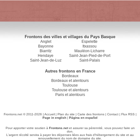
Frontons des villes et villages du Pays Basque
Anglet
Espelette
Bayonne
Itxassou
Biarritz
Mauléon-Licharre
Hendaye
Saint-Jean-Pied-de-Port
Saint-Jean-de-Luz
Saint-Palais
Autres frontons en France
Bordeaux
Bordeaux et alentours
Toulouse
Toulouse et alentours
Paris et alentours
Frontons.net © 2011-2026 |
Accueil
|
Plan du site
|
Carte des frontons
|
Contact
|
Flux RSS
|
Page in english
|
Página en español
Pour apporter votre soutien à
Frontons.net
et assurer sa pérennité, vous pouvez faire un
don.
L'argent récolté servira à payer les dépenses liées aux frais d'hébergement du site et au
renouvellement du nom de domaine du site.