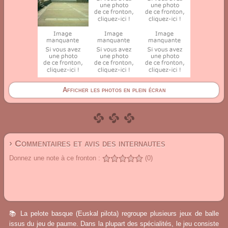
Afficher les photos en plein écran
› Commentaires et avis des internautes
Donnez une note à ce fronton :
(0)
📚 La pelote basque (Euskal pilota) regroupe plusieurs jeux de balle
issus du jeu de paume. Dans la plupart des spécialités, le jeu consiste