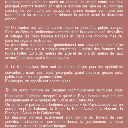
à envoyer, de volée ou après un rebond, la pelote contre un mur
principal, nommé fronton, afin qu'elle retombe sur l'aire de jeu nommée
cancha. Le point continue jusqu'à ce qu'une équipe commette une
faute (falta) ou n'arrive pas à relancer la pelote avant le deuxième
rebond.
🤓 Un fronton est un mur contre lequel on joue à la pelote basque.
C'est un élément architectural présent dans la quasi-totalité des villes
et villages du Pays basque français et, dans une moindre mesure,
dans les régions limitrophes.
La place libre est un terrain généralement non couvert composé d'un
mur, ou de deux (un à chaque extrémité). Il existe des frontons des
toutes tailles (10 à 16 mètres de large et de 6 à 10 mètres de haut
environ), certains sont même couverts.
⚾ Le fronton place libre sert de terrain de jeu pour les spécialités
suivantes : main nue, rebot, joko-garbi, grand chistera, grosse pala,
paleta cuir et paleta gomme pleine.
En basque, on appelle cet endroit plaza.
🌎 Un grand nombre de Basques (communément regroupés sous
l'appellation "diaspora basque") a quitté le Pays basque pour émigrer
principalement en Amérique du Sud et aux États-Unis.
On la nomme parfois la « huitième province » du Pays basque, qui en
compte sept (le Labourd, la Soule, la Basse-Navarre, la Navarre, la
Biscaye, l'Alava et le Guipuscoa).
La diaspora promeut activement son identité au travers de ses
activités tradtionnelles, comme la danse, la gastronomie, la force
basque et, bien sûr, la pelote basque.