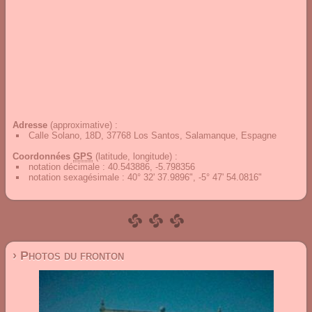
Adresse
(approximative) :
Calle Solano, 18D, 37768 Los Santos, Salamanque, Espagne
Coordonnées
GPS
(latitude, longitude) :
notation décimale
:
40.543886, -5.798356
notation sexagésimale
:
40° 32' 37.9896", -5° 47' 54.0816"
› Photos du fronton