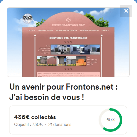
✕
4867
frontons
FRONTONS.NET
RECHERCHER UN FRONTON
PROPOSER UN FRONTON
37768 Los Santos, Salamanque
Espagne
Calle Solano 18D
#1022