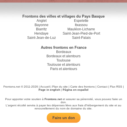
Frontons des villes et villages du Pays Basque
Anglet
Espelette
Bayonne
Itxassou
Biarritz
Mauléon-Licharre
Hendaye
Saint-Jean-Pied-de-Port
Saint-Jean-de-Luz
Saint-Palais
Autres frontons en France
Bordeaux
Bordeaux et alentours
Toulouse
Toulouse et alentours
Paris et alentours
Frontons.net © 2011-2026 |
Accueil
|
Plan du site
|
Carte des frontons
|
Contact
|
Flux RSS
|
Page in english
|
Página en español
Pour apporter votre soutien à
Frontons.net
et assurer sa pérennité, vous pouvez faire un
don.
L'argent récolté servira à payer les dépenses liées aux frais d'hébergement du site et au
renouvellement du nom de domaine du site.
Faire un don