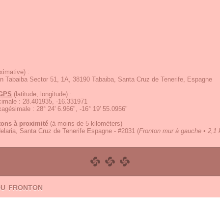
ximative) :
n Tabaiba Sector 51, 1A, 38190 Tabaiba, Santa Cruz de Tenerife, Espagne
GPS
(latitude, longitude) :
écimale
:
28.401935, -16.331971
exagésimale
:
28° 24' 6.966", -16° 19' 55.0956"
tons à proximité
(à moins de 5 kilomèters)
laria, Santa Cruz de Tenerife Espagne - #2031
(
Fronton mur à gauche • 2,1 
du fronton