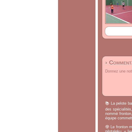
› Commenta
Donnez une note
📚 La pelote ba
des spécialités
nommé fronton, 
équipe commette
🤓 Le fronton m
pilotaleku, « li