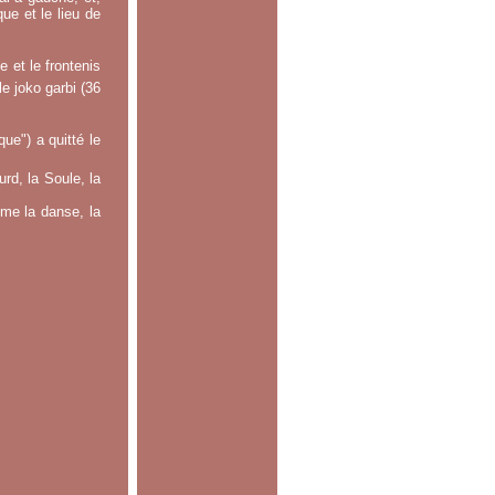
ue et le lieu de
 et le frontenis
le joko garbi (36
e") a quitté le
rd, la Soule, la
mme la danse, la