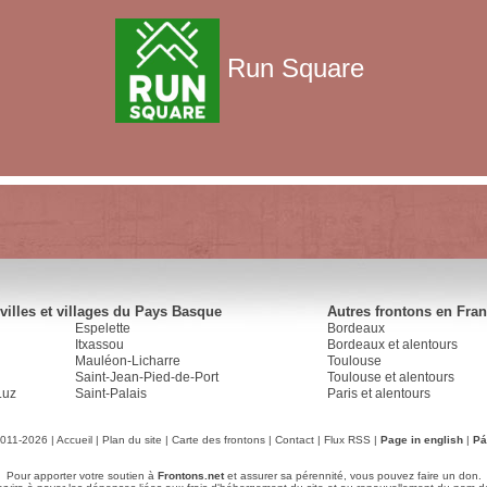
Run Square
villes et villages du Pays Basque
Autres frontons en Fra
Espelette
Bordeaux
Itxassou
Bordeaux et alentours
Mauléon-Licharre
Toulouse
Saint-Jean-Pied-de-Port
Toulouse et alentours
Luz
Saint-Palais
Paris et alentours
2011-2026 |
Accueil
|
Plan du site
|
Carte des frontons
|
Contact
|
Flux RSS
|
Page in english
|
Pá
Pour apporter votre soutien à
Frontons.net
et assurer sa pérennité, vous pouvez faire un don.