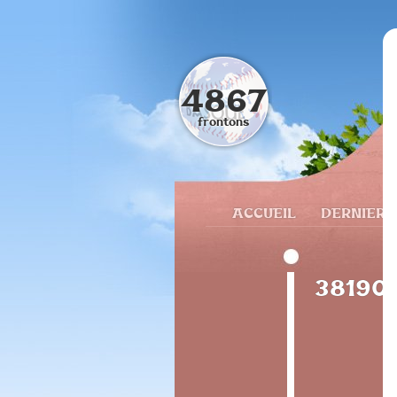
4867
frontons
ACCUEIL
DERNIERS
38190 