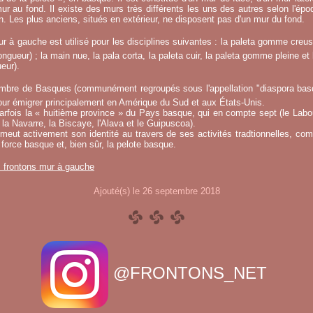
ur au fond. Il existe des murs très différents les uns des autres selon l'époq
on. Les plus anciens, situés en extérieur, ne disposent pas d'un mur du fond.
r à gauche est utilisé pour les disciplines suivantes : la paleta gomme creuse
ngueur) ; la main nue, la pala corta, la paleta cuir, la paleta gomme pleine et 
eur).
mbre de Basques (communément regroupés sous l'appellation "diaspora basqu
ur émigrer principalement en Amérique du Sud et aux États-Unis.
fois la « huitième province » du Pays basque, qui en compte sept (le Labou
la Navarre, la Biscaye, l'Alava et le Guipuscoa).
meut activement son identité au travers de ses activités tradtionnelles, co
 force basque et, bien sûr, la pelote basque.
s frontons mur à gauche
Ajouté(s) le 26 septembre 2018
@FRONTONS_NET