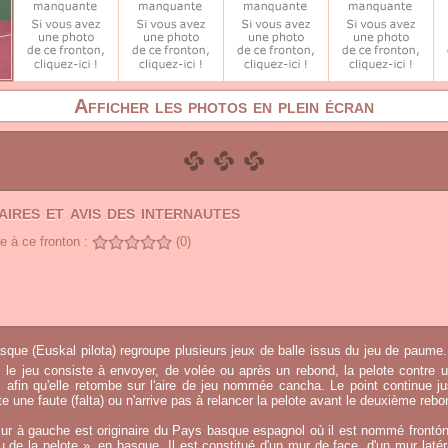
Afficher les photos en plein écran
ires et avis des internautes
 à ce fronton :
(0)
sque (Euskal pilota) regroupe plusieurs jeux de balle issus du jeu de paume.
, le jeu consiste à envoyer, de volée ou après un rebond, la pelote contre u
afin qu'elle retombe sur l'aire de jeu nommée cancha. Le point continue j
 une faute (falta) ou n'arrive pas à relancer la pelote avant le deuxième rebo
ur à gauche est originaire du Pays basque espagnol où il est nommé frontó
eu de la pelote », en basque. Il est constitué d'un mur de face, d'un mur laté