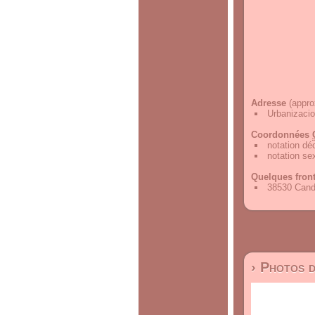
Adresse
(appro
Urbanizacio
Coordonnées
notation d
notation s
Quelques fron
38530 Cande
› Photos 