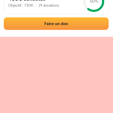
Localisation
Photos
Commentaires et avis
|
|
tion du fronton