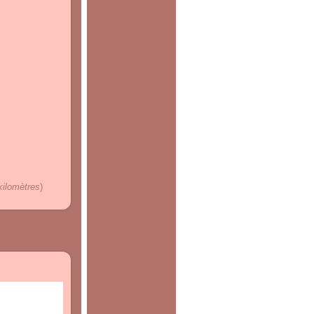
kilomètres
)