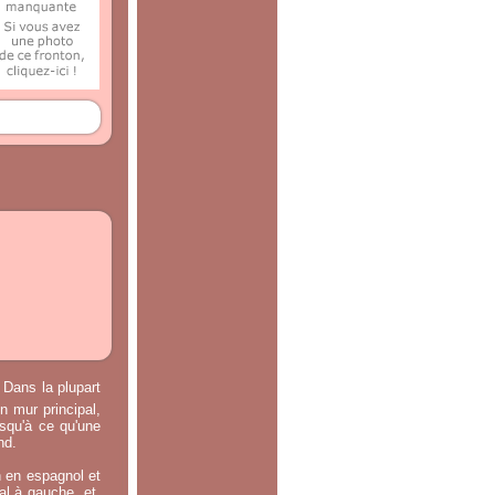
 Dans la plupart
n mur principal,
usqu'à ce qu'une
nd.
n en espagnol et
ral à gauche, et,