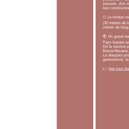
souvent, d'un m
leur constructi
⚾ Le fronton mu
(30 mètres de lo
mètres de longu
🌎 Un grand no
Pays basque po
On la nomme par
Basse-Navarre, 
La diaspora pro
gastronomie, la
👉
Voir tous le