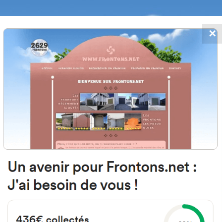
✕
FRONTONS.NET
 AJOUTS
RECHERCHER UN FRONTON
PROPOSER U
Tabaiba, Santa Cruz de Tenerife 
Urbanizacion Tabaiba Sector 51 1A
#2890
Fronton mur à gauche