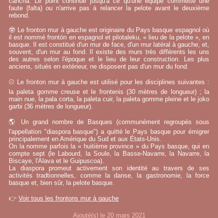
cancha. Le point continue jusqu'à ce qu'une équipe commette une
faute (falta) ou n'arrive pas à relancer la pelote avant le deuxième
rebond.
🤓 Le fronton mur à gauche est originaire du Pays basque espagnol où
il est nommé frontón en espagnol et pilotaleku, « lieu de la pelote », en
basque. Il est constitué d'un mur de face, d'un mur latéral à gauche, et,
souvent, d'un mur au fond. Il existe des murs très différents les uns
des autres selon l'époque et le lieu de leur construction. Les plus
anciens, situés en extérieur, ne disposent pas d'un mur du fond.
⚾ Le fronton mur à gauche est utilisé pour les disciplines suivantes :
la paleta gomme creuse et le frontenis (30 mètres de longueur) ; la
main nue, la pala corta, la paleta cuir, la paleta gomme pleine et le joko
garbi (36 mètres de longueur).
🌎 Un grand nombre de Basques (communément regroupés sous
l'appellation "diaspora basque") a quitté le Pays basque pour émigrer
principalement en Amérique du Sud et aux États-Unis.
On la nomme parfois la « huitième province » du Pays basque, qui en
compte sept (le Labourd, la Soule, la Basse-Navarre, la Navarre, la
Biscaye, l'Alava et le Guipuscoa).
La diaspora promeut activement son identité au travers de ses
activités tradtionnelles, comme la danse, la gastronomie, la force
basque et, bien sûr, la pelote basque.
👉
Voir tous les frontons mur à gauche
Ajouté(s) le 20 mars 2021