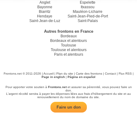
Anglet
Espelette
Bayonne
Itxassou
Biarritz
Mauléon-Licharre
Hendaye
Saint-Jean-Pied-de-Port
Saint-Jean-de-Luz
Saint-Palais
Autres frontons en France
Bordeaux
Bordeaux et alentours
Toulouse
Toulouse et alentours
Paris et alentours
Frontons.net © 2011-2026 |
Accueil
|
Plan du site
|
Carte des frontons
|
Contact
|
Flux RSS
|
Page in english
|
Página en español
Pour apporter votre soutien à
Frontons.net
et assurer sa pérennité, vous pouvez faire un
don.
L'argent récolté servira à payer les dépenses liées aux frais d'hébergement du site et au
renouvellement du nom de domaine du site.
Faire un don