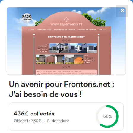
✕
4867
frontons
FRONTONS.NET
RECHERCHER UN FRONTON
PROPOSER UN FRONTON
39180 Noja, Cantabria Espagne
Calle la Fuente 8
#3886
Fronton mur à gauche