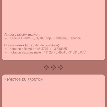
Adresse
(approximative) :
Calle la Fuente, 8, 39180 Noja, Cantabria, Espagne
Coordonnées
GPS
(latitude, longitude) :
notation décimale
:
43.477914, -3.518355
notation sexagésimale
:
43° 28' 40.4904", -3° 31' 6.078"
› Photos du fronton