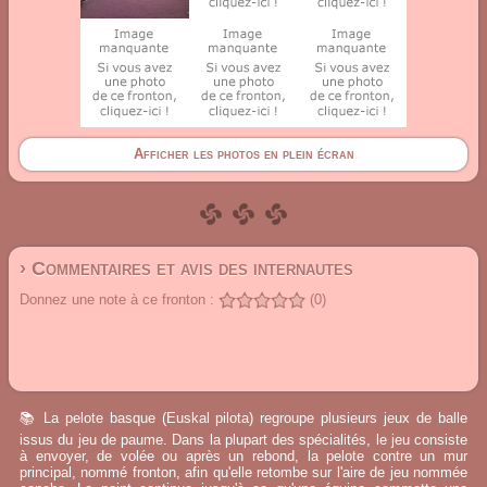
Afficher les photos en plein écran
› Commentaires et avis des internautes
Donnez une note à ce fronton :
(0)
📚 La pelote basque (Euskal pilota) regroupe plusieurs jeux de balle
issus du jeu de paume. Dans la plupart des spécialités, le jeu consiste
à envoyer, de volée ou après un rebond, la pelote contre un mur
principal, nommé fronton, afin qu'elle retombe sur l'aire de jeu nommée