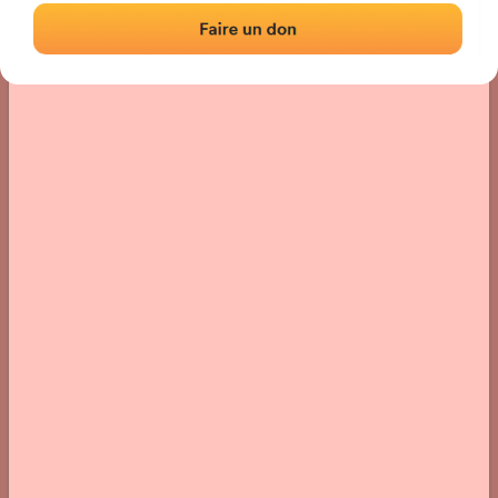
Localisation
Photos
Commentaires et avis
|
|
› Localisation du fronton