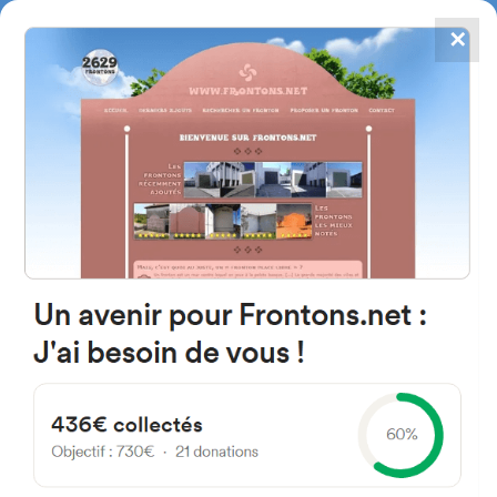
✕
4867
frontons
FRONTONS.NET
RECHERCHER UN FRONTON
PROPOSER UN FRONTON
40130 Capbreton, France
47-53 Boulevard des Cigales
#912
Fronton place libre