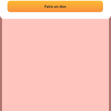
Localisation
Photos
Commentaires et avis
|
|
› Localisation du fronton