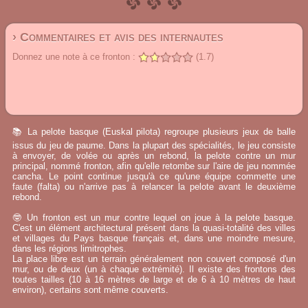
› Commentaires et avis des internautes
Donnez une note à ce fronton :
(1.7)
📚 La pelote basque (Euskal pilota) regroupe plusieurs jeux de balle
issus du jeu de paume. Dans la plupart des spécialités, le jeu consiste
à envoyer, de volée ou après un rebond, la pelote contre un mur
principal, nommé fronton, afin qu'elle retombe sur l'aire de jeu nommée
cancha. Le point continue jusqu'à ce qu'une équipe commette une
faute (falta) ou n'arrive pas à relancer la pelote avant le deuxième
rebond.
🤓 Un fronton est un mur contre lequel on joue à la pelote basque.
C'est un élément architectural présent dans la quasi-totalité des villes
et villages du Pays basque français et, dans une moindre mesure,
dans les régions limitrophes.
La place libre est un terrain généralement non couvert composé d'un
mur, ou de deux (un à chaque extrémité). Il existe des frontons des
toutes tailles (10 à 16 mètres de large et de 6 à 10 mètres de haut
environ), certains sont même couverts.