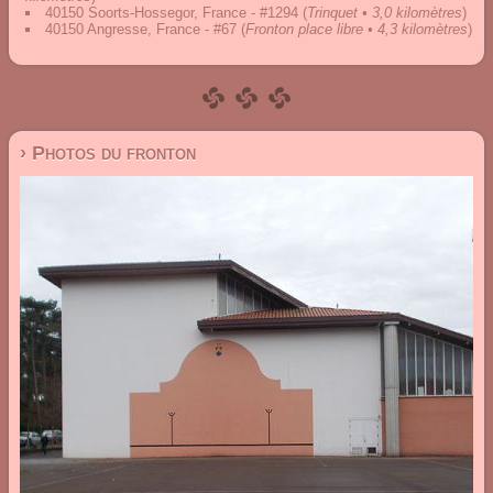
40150 Soorts-Hossegor, France - #1294
(
Trinquet • 3,0 kilomètres
)
40150 Angresse, France - #67
(
Fronton place libre • 4,3 kilomètres
)
› Photos du fronton