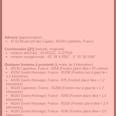
Adresse
(approximative) :
47-53 Boulevard des Cigales, 40130 Capbreton, France
Coordonnées
GPS
(latitude, longitude) :
notation décimale
:
43.651122, -1.427543
notation sexagésimale
:
43° 39' 4.0392", -1° 25' 39.1548"
Quelques frontons à proximité
(à moins de 5 kilomèters)
40130 Capbreton, France - #359
(
Fronton place libre • 43 mètres
)
40150 Soorts-Hossegor, France - #1288
(
Fronton mur à gauche •
1,2 kilomètres
)
40150 Soorts-Hossegor, France - #78
(
Fronton place libre • 1,2
kilomètres
)
40130 Capbreton, France - #1289
(
Fronton mur à gauche • 1,3
kilomètres
)
40150 Soorts-Hossegor, France - #246
(
Fronton place libre • 1,4
kilomètres
)
40150 Soorts-Hossegor, France - #1525
(
Fronton place libre • 2,4
kilomètres
)
40150 Soorts-Hossegor, France - #245
(
Fronton place libre • 3,0
kilomètres
)