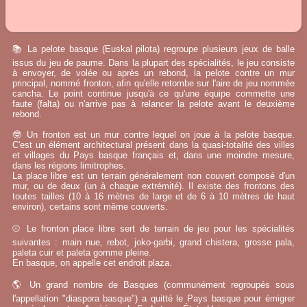
📚 La pelote basque (Euskal pilota) regroupe plusieurs jeux de balle
issus du jeu de paume. Dans la plupart des spécialités, le jeu consiste
à envoyer, de volée ou après un rebond, la pelote contre un mur
principal, nommé fronton, afin qu'elle retombe sur l'aire de jeu nommée
cancha. Le point continue jusqu'à ce qu'une équipe commette une
faute (falta) ou n'arrive pas à relancer la pelote avant le deuxième
rebond.
🤓 Un fronton est un mur contre lequel on joue à la pelote basque.
C'est un élément architectural présent dans la quasi-totalité des villes
et villages du Pays basque français et, dans une moindre mesure,
dans les régions limitrophes.
La place libre est un terrain généralement non couvert composé d'un
mur, ou de deux (un à chaque extrémité). Il existe des frontons des
toutes tailles (10 à 16 mètres de large et de 6 à 10 mètres de haut
environ), certains sont même couverts.
⚾ Le fronton place libre sert de terrain de jeu pour les spécialités
suivantes : main nue, rebot, joko-garbi, grand chistera, grosse pala,
paleta cuir et paleta gomme pleine.
En basque, on appelle cet endroit plaza.
🌎 Un grand nombre de Basques (communément regroupés sous
l'appellation "diaspora basque") a quitté le Pays basque pour émigrer