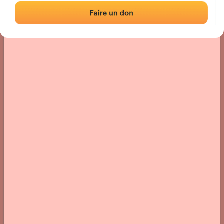
Localisation
Photos
Commentaires et avis
|
|
› Localisation du fronton