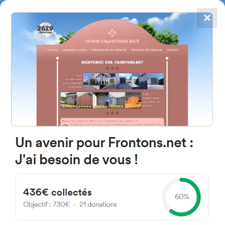
✕
4867
frontons
FRONTONS.NET
RECHERCHER UN FRONTON
PROPOSER UN FRONTON
40230 Josse, France
D466
#288
Fronton place libre