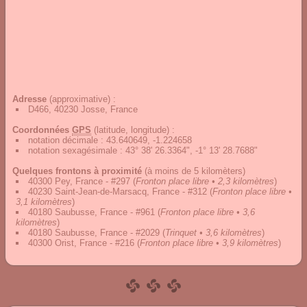
Adresse
(approximative) :
D466, 40230 Josse, France
Coordonnées
GPS
(latitude, longitude) :
notation décimale
:
43.640649, -1.224658
notation sexagésimale
:
43° 38' 26.3364", -1° 13' 28.7688"
Quelques frontons à proximité
(à moins de 5 kilomèters)
40300 Pey, France - #297
(
Fronton place libre • 2,3 kilomètres
)
40230 Saint-Jean-de-Marsacq, France - #312
(
Fronton place libre •
3,1 kilomètres
)
40180 Saubusse, France - #961
(
Fronton place libre • 3,6
kilomètres
)
40180 Saubusse, France - #2029
(
Trinquet • 3,6 kilomètres
)
40300 Orist, France - #216
(
Fronton place libre • 3,9 kilomètres
)