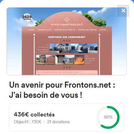
✕
4867
frontons
FRONTONS.NET
RECHERCHER UN FRONTON
PROPOSER UN FRONTON
40300 Orthevielle, France
165 Rue de la Poste
#66
Fronton place libre