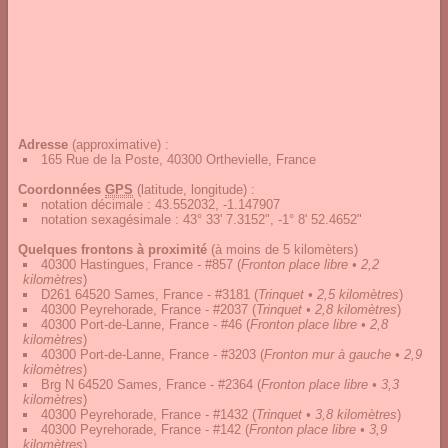
Adresse
(approximative) :
165 Rue de la Poste, 40300 Orthevielle, France
Coordonnées
GPS
(latitude, longitude) :
notation décimale
:
43.552032, -1.147907
notation sexagésimale
:
43° 33' 7.3152", -1° 8' 52.4652"
Quelques frontons à proximité
(à moins de 5 kilomèters)
40300 Hastingues, France - #857
(
Fronton place libre • 2,2
kilomètres
)
D261 64520 Sames, France - #3181
(
Trinquet • 2,5 kilomètres
)
40300 Peyrehorade, France - #2037
(
Trinquet • 2,8 kilomètres
)
40300 Port-de-Lanne, France - #46
(
Fronton place libre • 2,8
kilomètres
)
40300 Port-de-Lanne, France - #3203
(
Fronton mur à gauche • 2,9
kilomètres
)
Brg N 64520 Sames, France - #2364
(
Fronton place libre • 3,3
kilomètres
)
40300 Peyrehorade, France - #1432
(
Trinquet • 3,8 kilomètres
)
40300 Peyrehorade, France - #142
(
Fronton place libre • 3,9
kilomètres
)