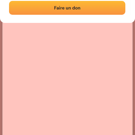
Localisation
Photos
Commentaires et avis
|
|
› Localisation du fronton