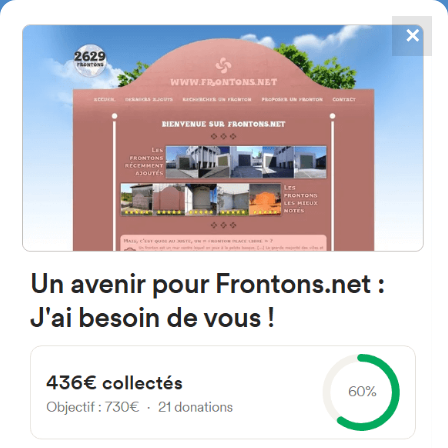
✕
4867
frontons
FRONTONS.NET
RECHERCHER UN FRONTON
PROPOSER UN FRONTON
40396 Cabezuela, Segovia
Espagne
Calle Ana Belén 1
#2139