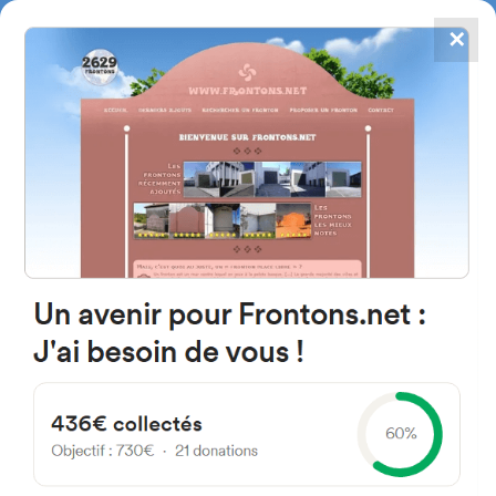
✕
4867
frontons
FRONTONS.NET
RECHERCHER UN FRONTON
PROPOSER UN FRONTON
42180 Los Villares de Soria,
Soria Spain
Lugar Barrio Bajero 7D
#5143