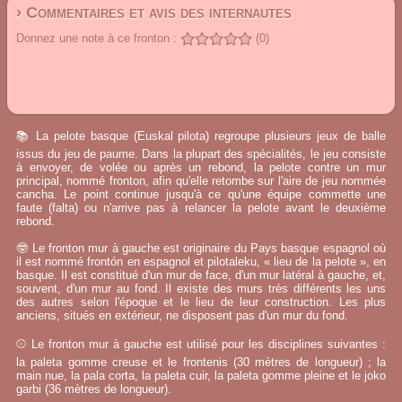
› Commentaires et avis des internautes
Donnez une note à ce fronton :
(0)
📚 La pelote basque (Euskal pilota) regroupe plusieurs jeux de balle
issus du jeu de paume. Dans la plupart des spécialités, le jeu consiste
à envoyer, de volée ou après un rebond, la pelote contre un mur
principal, nommé fronton, afin qu'elle retombe sur l'aire de jeu nommée
cancha. Le point continue jusqu'à ce qu'une équipe commette une
faute (falta) ou n'arrive pas à relancer la pelote avant le deuxième
rebond.
🤓 Le fronton mur à gauche est originaire du Pays basque espagnol où
il est nommé frontón en espagnol et pilotaleku, « lieu de la pelote », en
basque. Il est constitué d'un mur de face, d'un mur latéral à gauche, et,
souvent, d'un mur au fond. Il existe des murs très différents les uns
des autres selon l'époque et le lieu de leur construction. Les plus
anciens, situés en extérieur, ne disposent pas d'un mur du fond.
⚾ Le fronton mur à gauche est utilisé pour les disciplines suivantes :
la paleta gomme creuse et le frontenis (30 mètres de longueur) ; la
main nue, la pala corta, la paleta cuir, la paleta gomme pleine et le joko
garbi (36 mètres de longueur).