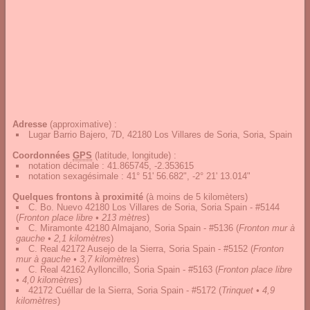
Adresse
(approximative) :
Lugar Barrio Bajero, 7D, 42180 Los Villares de Soria, Soria, Spain
Coordonnées
GPS
(latitude, longitude) :
notation décimale
:
41.865745, -2.353615
notation sexagésimale
:
41° 51' 56.682", -2° 21' 13.014"
Quelques frontons à proximité
(à moins de 5 kilomèters)
C. Bo. Nuevo 42180 Los Villares de Soria, Soria Spain - #5144
(
Fronton place libre • 213 mètres
)
C. Miramonte 42180 Almajano, Soria Spain - #5136
(
Fronton mur à
gauche • 2,1 kilomètres
)
C. Real 42172 Ausejo de la Sierra, Soria Spain - #5152
(
Fronton
mur à gauche • 3,7 kilomètres
)
C. Real 42162 Aylloncillo, Soria Spain - #5163
(
Fronton place libre
• 4,0 kilomètres
)
42172 Cuéllar de la Sierra, Soria Spain - #5172
(
Trinquet • 4,9
kilomètres
)